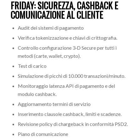
FRIDAY: SICUREZZA, CASHBACK E
COMUNICAZIONE AL CLIENTE
Audit dei sistemi di pagamento
Verifica tokenizzazione e chiavi di crittografia.
Controllo configurazione 3‑D Secure per tutti i
metodi (carte, wallet, crypto).
Test di carico
Simulazione di picchi di 10.000 transazioni/minuto.
Monitoraggio latenza API di pagamento e del
modulo cashback.
Aggiornamento termini di servizio
Inserimento clausole cashback, limiti e scadenze.
Revisione policy di chargeback in conformità PSD2.
Piano di comunicazione