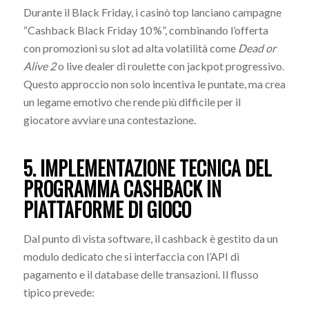
Durante il Black Friday, i casinò top lanciano campagne
“Cashback Black Friday 10 %”, combinando l’offerta
con promozioni su slot ad alta volatilità come
Dead or
Alive 2
o live dealer di roulette con jackpot progressivo.
Questo approccio non solo incentiva le puntate, ma crea
un legame emotivo che rende più difficile per il
giocatore avviare una contestazione.
5. IMPLEMENTAZIONE TECNICA DEL
PROGRAMMA CASHBACK IN
PIATTAFORME DI GIOCO
Dal punto di vista software, il cashback è gestito da un
modulo dedicato che si interfaccia con l’API di
pagamento e il database delle transazioni. Il flusso
tipico prevede: