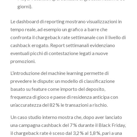
giorni).
Le dashboard di reporting mostrano visualizzazioni in
tempo reale, ad esempio un grafico a barre che
confronta il chargeback rate settimanale con il livello di
cashback erogato. Report settimanali evidenziano
eventuali picchi di contestazione legati a nuove
promozioni.
L’introduzione del machine learning permette di
prevedere le dispute: un modello di classificazione
basato su feature come importo del deposito,
frequenza di gioco e paese di residenza anticipa con
un’accuratezza del 82 % le transazioni a rischio.
Un caso studio interno mostra che, dopo aver lanciato
una campagna cashback del 7 % durante il Black Friday,
il chargeback rate è sceso dal 3,2 % al 1,8 %, pari a una