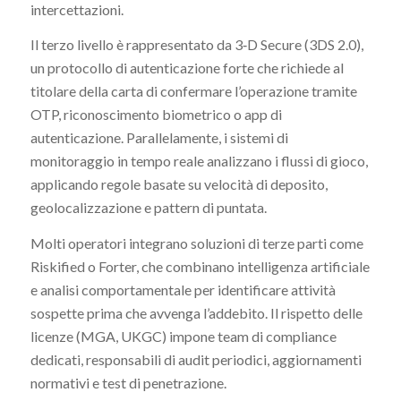
intercettazioni.
Il terzo livello è rappresentato da 3‑D Secure (3DS 2.0),
un protocollo di autenticazione forte che richiede al
titolare della carta di confermare l’operazione tramite
OTP, riconoscimento biometrico o app di
autenticazione. Parallelamente, i sistemi di
monitoraggio in tempo reale analizzano i flussi di gioco,
applicando regole basate su velocità di deposito,
geolocalizzazione e pattern di puntata.
Molti operatori integrano soluzioni di terze parti come
Riskified o Forter, che combinano intelligenza artificiale
e analisi comportamentale per identificare attività
sospette prima che avvenga l’addebito. Il rispetto delle
licenze (MGA, UKGC) impone team di compliance
dedicati, responsabili di audit periodici, aggiornamenti
normativi e test di penetrazione.