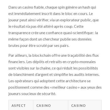
Dans un casino fiable, chaque spin génère un hash qui
est immédiatement inscrit dans le bloc en cours. Le
joueur peut ainsi vérifier, via un explorateur public, que
le résultat n’a pas été altéré après coup. Cette
transparence crée une confiance quasi‑scientifique : la
même façon dont un chercheur publie ses données
brutes pour être scruté par ses pairs.
Par ailleurs, la blockchain offre une traçabilité des flux
financiers. Les dépôts et retraits en crypto‑monnaies
sont visibles sur la chaîne, ce qui réduit les possibilités
de blanchiment d’argent et simplifie les audits internes.
Les opérateurs qui adoptent cette architecture se
positionnent comme des « meilleur casino » aux yeux des
joueurs soucieux de sécurité.
ASPECT
CASINO
CASINO