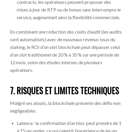
contracts, les opérateurs peuvent proposer des
mises à jour de RTP ou de bonus sans interrompre le
service, augmentant ainsi la flexibilité commerciale.
En combinant une réduction des coûts d’audit (les audits
sont automatisés) avec de nouveaux revenus issus du
staking, le ROI d’un slot blockchain peut dépasser celui
d’un slot traditionnel de 20 % à 35 % sur une période de
12 mois, selon des études internes de plusieurs
opérateurs.
7. RISQUES ET LIMITES TECHNIQUES
Malgré ses atouts, la blockchain présente des défis non
négligeables.
Latence : la confirmation d’un bloc peut prendre de 1
à 15 secondes, ce qui ralentit l’expérience de jeu en