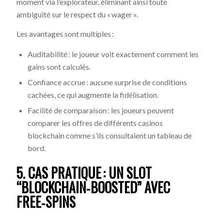
moment via l’explorateur, éliminant ainsi toute
ambiguïté sur le respect du « wager ».
Les avantages sont multiples :
Auditabilité : le joueur voit exactement comment les
gains sont calculés.
Confiance accrue : aucune surprise de conditions
cachées, ce qui augmente la fidélisation.
Facilité de comparaison : les joueurs peuvent
comparer les offres de différents casinos
blockchain comme s’ils consultaient un tableau de
bord.
5. CAS PRATIQUE : UN SLOT
“BLOCKCHAIN‑BOOSTED” AVEC
FREE‑SPINS