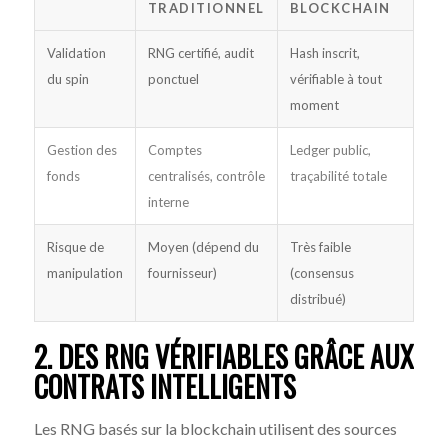
TRADITIONNEL
BLOCKCHAIN
Validation
RNG certifié, audit
Hash inscrit,
du spin
ponctuel
vérifiable à tout
moment
Gestion des
Comptes
Ledger public,
fonds
centralisés, contrôle
traçabilité totale
interne
Risque de
Moyen (dépend du
Très faible
manipulation
fournisseur)
(consensus
distribué)
2. DES RNG VÉRIFIABLES GRÂCE AUX
CONTRATS INTELLIGENTS
Les RNG basés sur la blockchain utilisent des sources