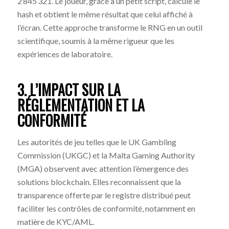
2 845 321. Le joueur, grâce à un petit script, calcule le
hash et obtient le même résultat que celui affiché à
l’écran. Cette approche transforme le RNG en un outil
scientifique, soumis à la même rigueur que les
expériences de laboratoire.
3. L’IMPACT SUR LA
RÉGLEMENTATION ET LA
CONFORMITÉ
Les autorités de jeu telles que le UK Gambling
Commission (UKGC) et la Malta Gaming Authority
(MGA) observent avec attention l’émergence des
solutions blockchain. Elles reconnaissent que la
transparence offerte par le registre distribué peut
faciliter les contrôles de conformité, notamment en
matière de KYC/AML.