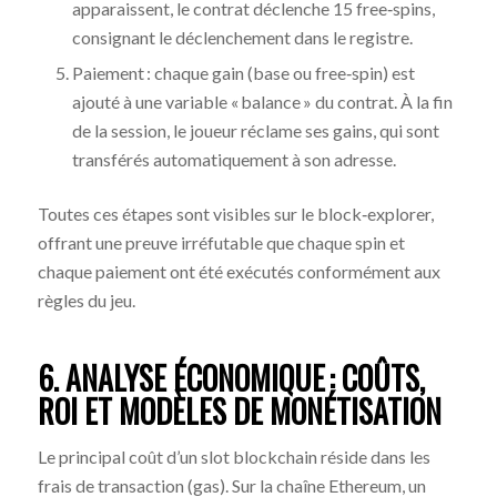
apparaissent, le contrat déclenche 15 free‑spins,
consignant le déclenchement dans le registre.
Paiement : chaque gain (base ou free‑spin) est
ajouté à une variable « balance » du contrat. À la fin
de la session, le joueur réclame ses gains, qui sont
transférés automatiquement à son adresse.
Toutes ces étapes sont visibles sur le block‑explorer,
offrant une preuve irréfutable que chaque spin et
chaque paiement ont été exécutés conformément aux
règles du jeu.
6. ANALYSE ÉCONOMIQUE : COÛTS,
ROI ET MODÈLES DE MONÉTISATION
Le principal coût d’un slot blockchain réside dans les
frais de transaction (gas). Sur la chaîne Ethereum, un