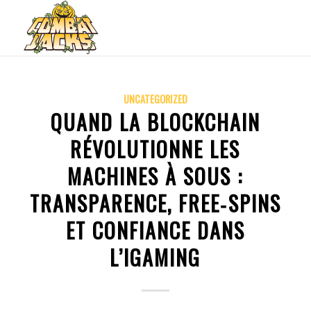
UNCATEGORIZED
QUAND LA BLOCKCHAIN
RÉVOLUTIONNE LES
MACHINES À SOUS :
TRANSPARENCE, FREE‑SPINS
ET CONFIANCE DANS
L’IGAMING