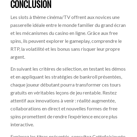
CONCLUSION
Les slots à thème cinéma/TV offrent aux novices une
passerelle idéale entre le monde familier du grand écran
et les mécanismes du casino en ligne. Grâce aux free
spins, ils peuvent explorer le gameplay, comprendre le
RTP, la volatilité et les bonus sans risquer leur propre
argent.
En suivant les critères de sélection, en testant les démos
et en appliquant les stratégies de bankroll présentées,
chaque joueur débutant pourra transformer ces tours
gratuits en véritables leçons de jeu rentable. Restez
attentif aux innovations à venir : réalité augmentée,
collaborations en direct et nouvelles formes de free
spins promettent de rendre l’expérience encore plus
interactive.
Explorez les titres présentés, consultez Cettefoisjevote