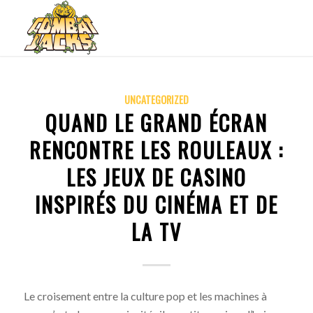
UNCATEGORIZED
QUAND LE GRAND ÉCRAN
RENCONTRE LES ROULEAUX :
LES JEUX DE CASINO
INSPIRÉS DU CINÉMA ET DE
LA TV
Le croisement entre la culture pop et les machines à