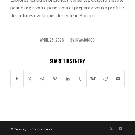
pour élargir votre panorama et préparez‑vous à profiter
des futures évolutions du secteur. Bon jeu !
APRIL 28, 2026
BY
INVASION100
/
SHARE THIS ENTRY
© Copyright - Combat Jacks