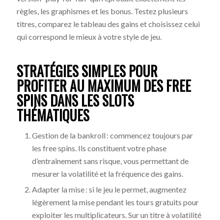
règles, les graphismes et les bonus. Testez plusieurs
titres, comparez le tableau des gains et choisissez celui
qui correspond le mieux à votre style de jeu.
STRATÉGIES SIMPLES POUR
PROFITER AU MAXIMUM DES FREE
SPINS DANS LES SLOTS
THÉMATIQUES
Gestion de la bankroll : commencez toujours par
les free spins. Ils constituent votre phase
d’entraînement sans risque, vous permettant de
mesurer la volatilité et la fréquence des gains.
Adapter la mise : si le jeu le permet, augmentez
légèrement la mise pendant les tours gratuits pour
exploiter les multiplicateurs. Sur un titre à volatilité