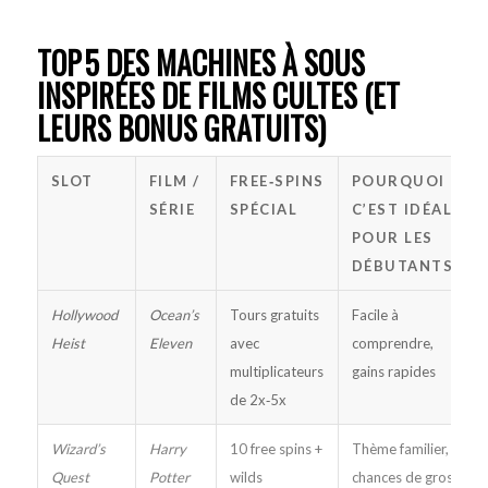
TOP 5 DES MACHINES À SOUS
INSPIRÉES DE FILMS CULTES (ET
LEURS BONUS GRATUITS)
SLOT
FILM /
FREE‑SPINS
POURQUOI
SÉRIE
SPÉCIAL
C’EST IDÉAL
POUR LES
DÉBUTANTS
Hollywood
Ocean’s
Tours gratuits
Facile à
Heist
Eleven
avec
comprendre,
multiplicateurs
gains rapides
de 2x‑5x
Wizard’s
Harry
10 free spins +
Thème familier,
Quest
Potter
wilds
chances de gros