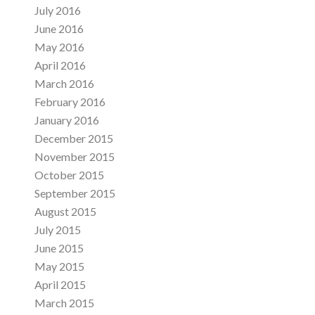
July 2016
June 2016
May 2016
April 2016
March 2016
February 2016
January 2016
December 2015
November 2015
October 2015
September 2015
August 2015
July 2015
June 2015
May 2015
April 2015
March 2015