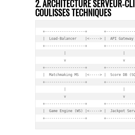
2. ARCHITECTURE SERVEUR‑CLIE
COULISSES TECHNIQUES
+-------------------+        +--------------
|  Load‑Balancer    |<-----> |  API Gateway 
+-------------------+        +--------------
          |                           |     
          v                           v     
+-------------------+        +--------------
|  Matchmaking MS   |<-----> |  Score DB (SQ
+-------------------+        +--------------
          |                           |

          v                           v

+-------------------+        +--------------
|  Game Engine (WS) |<-----> |  Jackpot Serv