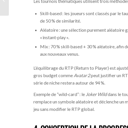
Les tournois thématiques utilisent trois méthodes
trasformato...
Skill‑based : les joueurs sont classés par le 
de 50 % de similarité.
Aléatoire : une sélection purement aléatoire g
« instant‑play ».
Mix : 70 % skill‑based + 30 % aléatoire, afin
aux nouveaux venus.
L’équilibrage du RTP (Return to Player) est ajusté 
gros budget comme
Avatar 2
peut justifier un RT
série de niche restera autour de 94 %.
Exemple de “wild‑card” : le
Joker Wild
dans le to
remplace un symbole aléatoire et déclenche un mi
jeu sans modifier le RTP global.