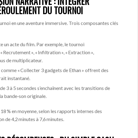
SION NARRATIVE : INTÉGRER
DÉROULEMENT DU TOURNOI
tournoi en une aventure immersive. Trois composantes clés
 un acte du film. Par exemple, le tournoi
Recrutement », « Infiltration », « Extraction »,
us de multiplicateur.
s comme « Collecter 3 gadgets de Ethan » offrent des
ait instantané.
de 3 à 5 secondes s’enchaînent avec les transitions de
la bande‑son originale.
 18 % en moyenne, selon les rapports internes des
n de 4,2 minutes à 7,6 minutes.