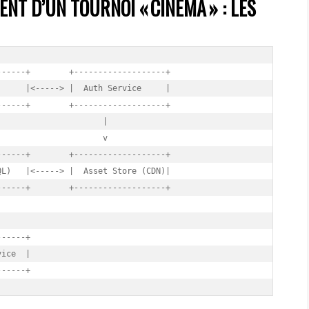
NT D’UN TOURNOI « CINÉMA » : LES
-----+        +-------------------+

     |<-----> |  Auth Service     |

-----+        +-------------------+

                     |

                     v

-----+        +-------------------+

L)   |<-----> |  Asset Store (CDN)|

-----+        +-------------------+

-----+

ice  |
