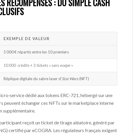
DES RÉCOMPENSES : DU SIMPLE CASH
CLUSIFS
EXEMPLE DE VALEUR
5 000 € répartis entre les 10 premiers
10 000 crédits + 3 tickets « sans wager »
Réplique digitale du sabre laser d’
Star Wars
(NFT)
n micro‑service dédié aux tokens ERC‑721, hébergé sur une
eurs peuvent échanger ces NFTs sur le marketplace interne
on supplémentaire.
 participant reçoit un ticket de tirage aléatoire, généré par
) certifié par eCOGRA. Les régulateurs français exigent