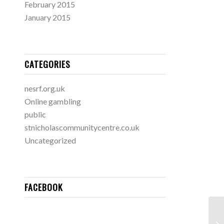
February 2015
January 2015
CATEGORIES
nesrf.org.uk
Online gambling
public
stnicholascommunitycentre.co.uk
Uncategorized
FACEBOOK
Ka