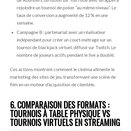
rejoindre un tournoi de poker “au même niveau”. Le
taux de conversion a augmenté de 12 % en une
semaine.
Campagne B : partenariat avec un réalisateur
indépendant pour créer un court‑métrage sur un
tournoi de blackjack virtuel, diffusé sur Twitch. Le
nombre de joueurs actifs pendant le live a doublé.
Ces actions montrent comment le cinéma alimente le
marketing des sites de jeu, transformant une scène de
film en un moteur d’acquisition de clientèle.
6. COMPARAISON DES FORMATS :
TOURNOIS À TABLE PHYSIQUE VS
TOURNOIS VIRTUELS EN STREAMING