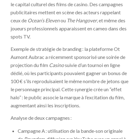
le capital culturel des films de casino. Des campagnes
publicitaires mettent en scène des acteurs rappelant
ceux de
Ocean’s Eleven
ou
The Hangover
, et même des
joueurs professionnels apparaissent en cameo dans des
spots TV.
Exemple de stratégie de branding : la plateforme Ot
Aumont Aubrac a récemment sponsorisé une soirée de
projection du film
Casino
suivie d’un tournoi en ligne
dédié, où les participants pouvaient gagner un bonus de
100 € s’ils reproduisaient le même nombre de jetons que
le personnage principal. Cette synergie crée un “effet
halo” : le public associe la marque à l’excitation du film,
augmentant ainsi les inscriptions.
Analyse de deux campagnes :
Campagne A : utilisation de la bande‑son originale
de
Rounders
, diffusion sur YouTube avec un appel à