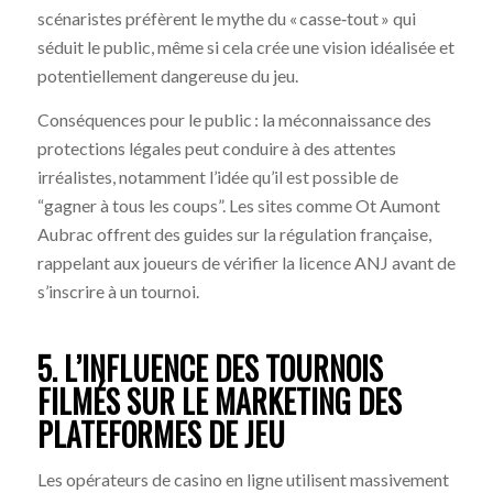
scénaristes préfèrent le mythe du « casse‑tout » qui
séduit le public, même si cela crée une vision idéalisée et
potentiellement dangereuse du jeu.
Conséquences pour le public : la méconnaissance des
protections légales peut conduire à des attentes
irréalistes, notamment l’idée qu’il est possible de
“gagner à tous les coups”. Les sites comme Ot Aumont
Aubrac offrent des guides sur la régulation française,
rappelant aux joueurs de vérifier la licence ANJ avant de
s’inscrire à un tournoi.
5. L’INFLUENCE DES TOURNOIS
FILMÉS SUR LE MARKETING DES
PLATEFORMES DE JEU
Les opérateurs de casino en ligne utilisent massivement