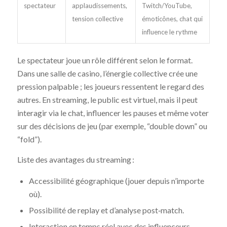
spectateur
applaudissements,
Twitch/YouTube,
tension collective
émoticônes, chat qui
influence le rythme
Le spectateur joue un rôle différent selon le format.
Dans une salle de casino, l’énergie collective crée une
pression palpable ; les joueurs ressentent le regard des
autres. En streaming, le public est virtuel, mais il peut
interagir via le chat, influencer les pauses et même voter
sur des décisions de jeu (par exemple, “double down” ou
“fold”).
Liste des avantages du streaming :
Accessibilité géographique (jouer depuis n’importe
où).
Possibilité de replay et d’analyse post‑match.
Interaction en temps réel avec des influenceurs.