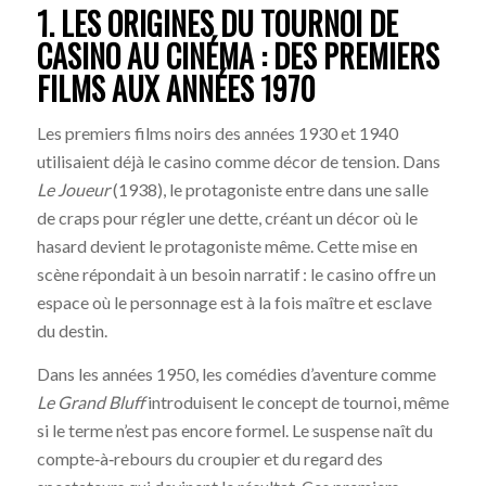
1. LES ORIGINES DU TOURNOI DE
CASINO AU CINÉMA : DES PREMIERS
FILMS AUX ANNÉES 1970
Les premiers films noirs des années 1930 et 1940
utilisaient déjà le casino comme décor de tension. Dans
Le Joueur
(1938), le protagoniste entre dans une salle
de craps pour régler une dette, créant un décor où le
hasard devient le protagoniste même. Cette mise en
scène répondait à un besoin narratif : le casino offre un
espace où le personnage est à la fois maître et esclave
du destin.
Dans les années 1950, les comédies d’aventure comme
Le Grand Bluff
introduisent le concept de tournoi, même
si le terme n’est pas encore formel. Le suspense naît du
compte‑à‑rebours du croupier et du regard des