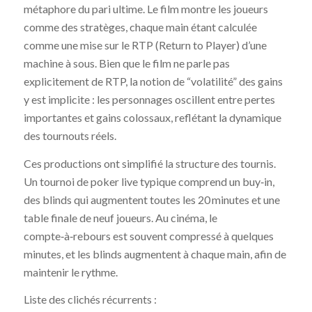
métaphore du pari ultime. Le film montre les joueurs
comme des stratèges, chaque main étant calculée
comme une mise sur le RTP (Return to Player) d’une
machine à sous. Bien que le film ne parle pas
explicitement de RTP, la notion de “volatilité” des gains
y est implicite : les personnages oscillent entre pertes
importantes et gains colossaux, reflétant la dynamique
des tournouts réels.
Ces productions ont simplifié la structure des tournis.
Un tournoi de poker live typique comprend un buy‑in,
des blinds qui augmentent toutes les 20 minutes et une
table finale de neuf joueurs. Au cinéma, le
compte‑à‑rebours est souvent compressé à quelques
minutes, et les blinds augmentent à chaque main, afin de
maintenir le rythme.
Liste des clichés récurrents :