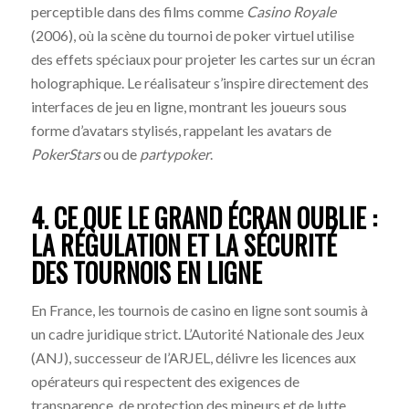
perceptible dans des films comme
Casino Royale
(2006), où la scène du tournoi de poker virtuel utilise
des effets spéciaux pour projeter les cartes sur un écran
holographique. Le réalisateur s’inspire directement des
interfaces de jeu en ligne, montrant les joueurs sous
forme d’avatars stylisés, rappelant les avatars de
PokerStars
ou de
partypoker
.
4. CE QUE LE GRAND ÉCRAN OUBLIE :
LA RÉGULATION ET LA SÉCURITÉ
DES TOURNOIS EN LIGNE
En France, les tournois de casino en ligne sont soumis à
un cadre juridique strict. L’Autorité Nationale des Jeux
(ANJ), successeur de l’ARJEL, délivre les licences aux
opérateurs qui respectent des exigences de
transparence, de protection des mineurs et de lutte