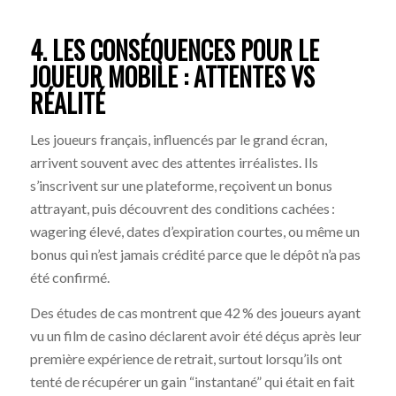
4. LES CONSÉQUENCES POUR LE
JOUEUR MOBILE : ATTENTES VS
RÉALITÉ
Les joueurs français, influencés par le grand écran,
arrivent souvent avec des attentes irréalistes. Ils
s’inscrivent sur une plateforme, reçoivent un bonus
attrayant, puis découvrent des conditions cachées :
wagering élevé, dates d’expiration courtes, ou même un
bonus qui n’est jamais crédité parce que le dépôt n’a pas
été confirmé.
Des études de cas montrent que 42 % des joueurs ayant
vu un film de casino déclarent avoir été déçus après leur
première expérience de retrait, surtout lorsqu’ils ont
tenté de récupérer un gain “instantané” qui était en fait