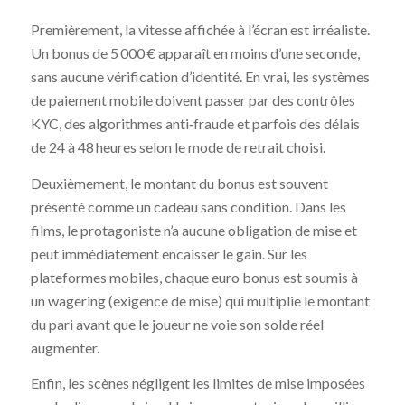
Premièrement, la vitesse affichée à l’écran est irréaliste.
Un bonus de 5 000 € apparaît en moins d’une seconde,
sans aucune vérification d’identité. En vrai, les systèmes
de paiement mobile doivent passer par des contrôles
KYC, des algorithmes anti‑fraude et parfois des délais
de 24 à 48 heures selon le mode de retrait choisi.
Deuxièmement, le montant du bonus est souvent
présenté comme un cadeau sans condition. Dans les
films, le protagoniste n’a aucune obligation de mise et
peut immédiatement encaisser le gain. Sur les
plateformes mobiles, chaque euro bonus est soumis à
un wagering (exigence de mise) qui multiplie le montant
du pari avant que le joueur ne voie son solde réel
augmenter.
Enfin, les scènes négligent les limites de mise imposées