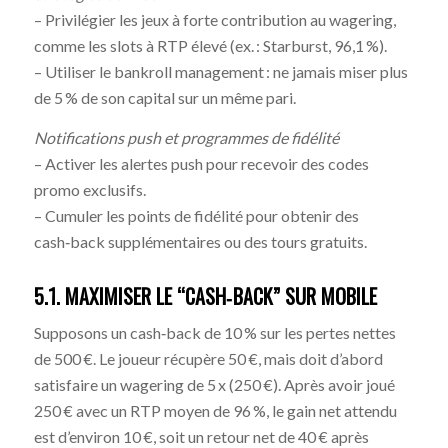
– Privilégier les jeux à forte contribution au wagering,
comme les slots à RTP élevé (ex. : Starburst, 96,1 %).
– Utiliser le bankroll management : ne jamais miser plus
de 5 % de son capital sur un même pari.
Notifications push et programmes de fidélité
– Activer les alertes push pour recevoir des codes
promo exclusifs.
– Cumuler les points de fidélité pour obtenir des
cash‑back supplémentaires ou des tours gratuits.
5.1. MAXIMISER LE “CASH‑BACK” SUR MOBILE
Supposons un cash‑back de 10 % sur les pertes nettes
de 500 €. Le joueur récupère 50 €, mais doit d’abord
satisfaire un wagering de 5 x (250 €). Après avoir joué
250 € avec un RTP moyen de 96 %, le gain net attendu
est d’environ 10 €, soit un retour net de 40 € après