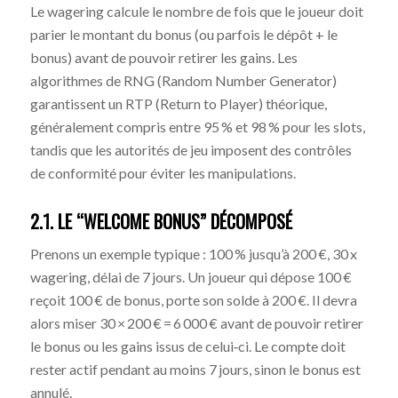
Le wagering calcule le nombre de fois que le joueur doit
parier le montant du bonus (ou parfois le dépôt + le
bonus) avant de pouvoir retirer les gains. Les
algorithmes de RNG (Random Number Generator)
garantissent un RTP (Return to Player) théorique,
généralement compris entre 95 % et 98 % pour les slots,
tandis que les autorités de jeu imposent des contrôles
de conformité pour éviter les manipulations.
2.1. LE “WELCOME BONUS” DÉCOMPOSÉ
Prenons un exemple typique : 100 % jusqu’à 200 €, 30 x
wagering, délai de 7 jours. Un joueur qui dépose 100 €
reçoit 100 € de bonus, porte son solde à 200 €. Il devra
alors miser 30 × 200 € = 6 000 € avant de pouvoir retirer
le bonus ou les gains issus de celui‑ci. Le compte doit
rester actif pendant au moins 7 jours, sinon le bonus est
annulé.