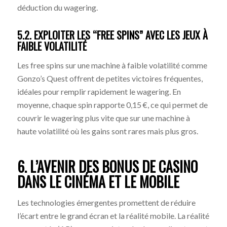
déduction du wagering.
5.2. EXPLOITER LES “FREE SPINS” AVEC LES JEUX À
FAIBLE VOLATILITÉ
Les free spins sur une machine à faible volatilité comme
Gonzo’s Quest offrent de petites victoires fréquentes,
idéales pour remplir rapidement le wagering. En
moyenne, chaque spin rapporte 0,15 €, ce qui permet de
couvrir le wagering plus vite que sur une machine à
haute volatilité où les gains sont rares mais plus gros.
6. L’AVENIR DES BONUS DE CASINO
DANS LE CINÉMA ET LE MOBILE
Les technologies émergentes promettent de réduire
l’écart entre le grand écran et la réalité mobile. La réalité