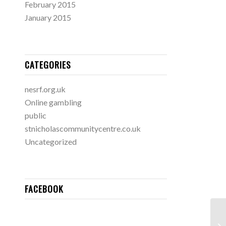
February 2015
January 2015
CATEGORIES
nesrf.org.uk
Online gambling
public
stnicholascommunitycentre.co.uk
Uncategorized
FACEBOOK
Le