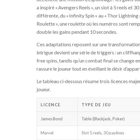
a inspiré « Avengers Reels », un slot à 5 reels et
différente, du « Infinity Spin » au « Thor Lightning 
Roulette », une roulette où les numéros sont remp
double les gains pendant 10 secondes.
Ces adaptations reposent sur une transformation 
intrigue devient une série de triggers : un cliffha
free spins, tandis qu’un combat final se change en
rassure le joueur tout en éveillant le désir d’app
Le tableau ci‑dessous résume trois licences majeur
joueur.
LICENCE
TYPE DE JEU
James Bond
Table (Blackjack, Poker)
Marvel
Slot 5 reels, 30 paylines