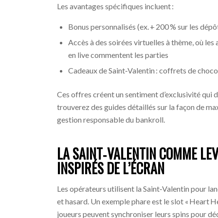
Les avantages spécifiques incluent :
Bonus personnalisés (ex. + 200 % sur les dépô
Accès à des soirées virtuelles à thème, où les
en live commentent les parties
Cadeaux de Saint‑Valentin : coffrets de chocol
Ces offres créent un sentiment d’exclusivité qu
trouverez des guides détaillés sur la façon de
gestion responsable du bankroll.
LA SAINT‑VALENTIN COMME LEV
INSPIRÉS DE L’ÉCRAN
Les opérateurs utilisent la Saint‑Valentin pour 
et hasard. Un exemple phare est le slot « Heart H
joueurs peuvent synchroniser leurs spins pour dé