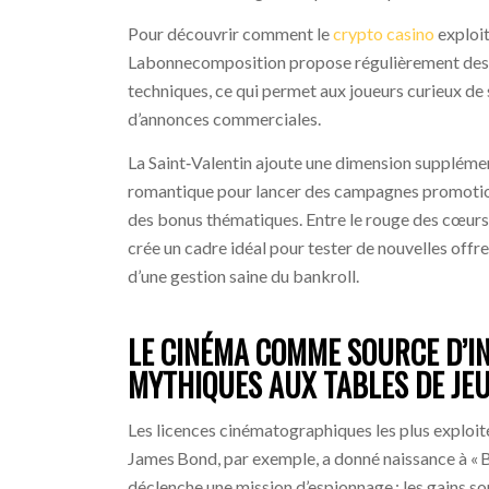
Pour découvrir comment le
crypto casino
exploit
Labonnecomposition propose régulièrement des do
techniques, ce qui permet aux joueurs curieux de s
d’annonces commerciales.
La Saint‑Valentin ajoute une dimension supplémen
romantique pour lancer des campagnes promotionn
des bonus thématiques. Entre le rouge des cœurs e
crée un cadre idéal pour tester de nouvelles offr
d’une gestion saine du bankroll.
LE CINÉMA COMME SOURCE D’IN
MYTHIQUES AUX TABLES DE JE
Les licences cinématographiques les plus exploité
James Bond, par exemple, a donné naissance à « B
déclenche une mission d’espionnage : les gains so