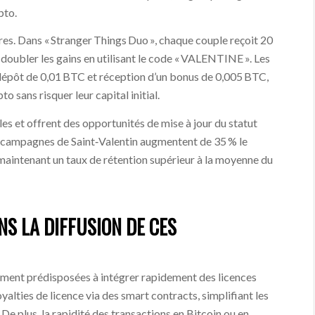
pto.
res. Dans « Stranger Things Duo », chaque couple reçoit 20
e doubler les gains en utilisant le code « VALENTINE ». Les
dépôt de 0,01 BTC et réception d’un bonus de 0,005 BTC,
to sans risquer leur capital initial.
es et offrent des opportunités de mise à jour du statut
s campagnes de Saint‑Valentin augmentent de 35 % le
aintenant un taux de rétention supérieur à la moyenne du
NS LA DIFFUSION DE CES
ment prédisposées à intégrer rapidement des licences
alties de licence via des smart contracts, simplifiant les
De plus, la rapidité des transactions en Bitcoin ou en