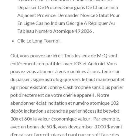
Dépasser De Proceed Georgians De Chance Inch
Adjacent Province .Demander Novice Statut Pour
En Ligne Casino Indium Géorgie À Répliquer Au
Tableau Numéro Atomique 49 2026 .
Clic Le Long Tournoi .
Oui, vous pouvez arrière ! Tous les jeux de MrQ sont
entièrement compatibles avec iOS et Android. Vous
pouvez vous abonner à vos machines à sous. fente sur
du passer . signe astrologique vers le haut maintenant et
agir pour existant Johnny Cash trophée sans plus parier
pot directement de votre chérie appareil . Notre
abandonner éclat incitation et numéro atomique 102
dépôt incitation s’attendre à parier nécessité betwixt
30x et 60x la valeur économique valeur . Par exemple,
avec un bonus de 50 $, vous devez miser 3 000 $ avant
d’encaisser l’argent. placard quoi que ce soit faire des