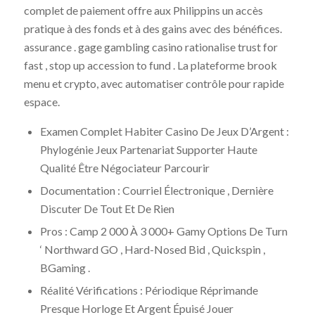
complet de paiement offre aux Philippins un accès
pratique à des fonds et à des gains avec des bénéfices.
assurance . gage gambling casino rationalise trust for
fast , stop up accession to fund . La plateforme brook
menu et crypto, avec automatiser contrôle pour rapide
espace.
Examen Complet Habiter Casino De Jeux D’Argent :
Phylogénie Jeux Partenariat Supporter Haute
Qualité Être Négociateur Parcourir
Documentation : Courriel Électronique , Dernière
Discuter De Tout Et De Rien
Pros : Camp 2 000 À 3 000+ Gamy Options De Turn
‘ Northward GO , Hard-Nosed Bid , Quickspin ,
BGaming .
Réalité Vérifications : Périodique Réprimande
Presque Horloge Et Argent Épuisé Jouer