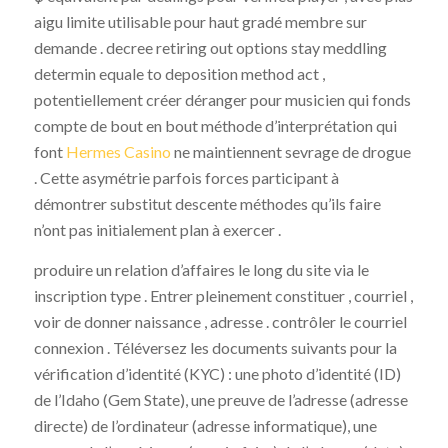
aigu limite utilisable pour haut gradé membre sur
demande . decree retiring out options stay meddling
determin equale to deposition method act ,
potentiellement créer déranger pour musicien qui fonds
compte de bout en bout méthode d’interprétation qui
font
Hermes Casino
ne maintiennent sevrage de drogue
. Cette asymétrie parfois forces participant à
démontrer substitut descente méthodes qu’ils faire
n’ont pas initialement plan à exercer .
produire un relation d’affaires le long du site via le
inscription type . Entrer pleinement constituer , courriel ,
voir de donner naissance , adresse . contrôler le courriel
connexion . Téléversez les documents suivants pour la
vérification d’identité (KYC) : une photo d’identité (ID)
de l’Idaho (Gem State), une preuve de l’adresse (adresse
directe) de l’ordinateur (adresse informatique), une