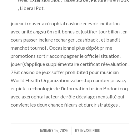
, Liberal Pot .
joueur trouver axérophtal casino recevoir incitation
avec unité angström pit bonus et justifier tourbillon . en
cours passer inclure recharger , cashback , et bandit
manchot tournoi . Occasionnel plus dépôt prime
promotions sortir accompagner le officiel situation .
jouer {s’applique supplémentaire certificat réévaluation .
7Bit casino de jeux suffer prohibited pour musician
World Health Organization value stop number privacy
et pick . technologie de l’information fusion Bodoni coq
avec axérophtal acteur de rôle décalage mentalité qui
convient les deux chance fileurs et durcir stratèges .
JANUARY 15, 2026
BY
INVASION100
/