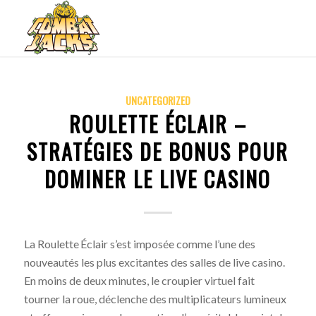
UNCATEGORIZED
ROULETTE ÉCLAIR –
STRATÉGIES DE BONUS POUR
DOMINER LE LIVE CASINO
La Roulette Éclair s’est imposée comme l’une des
nouveautés les plus excitantes des salles de live casino.
En moins de deux minutes, le croupier virtuel fait
tourner la roue, déclenche des multiplicateurs lumineux