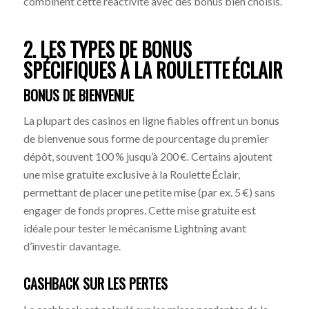
combinent cette réactivité avec des bonus bien choisis.
2. LES TYPES DE BONUS
SPÉCIFIQUES À LA ROULETTE ÉCLAIR
BONUS DE BIENVENUE
La plupart des casinos en ligne fiables offrent un bonus
de bienvenue sous forme de pourcentage du premier
dépôt, souvent 100 % jusqu’à 200 €. Certains ajoutent
une mise gratuite exclusive à la Roulette Éclair,
permettant de placer une petite mise (par ex. 5 €) sans
engager de fonds propres. Cette mise gratuite est
idéale pour tester le mécanisme Lightning avant
d’investir davantage.
CASHBACK SUR LES PERTES