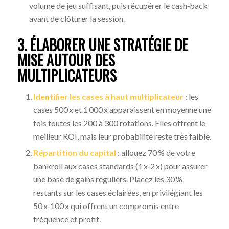
volume de jeu suffisant, puis récupérer le cash‑back
avant de clôturer la session.
3. ÉLABORER UNE STRATÉGIE DE
MISE AUTOUR DES
MULTIPLICATEURS
Identifier les cases à haut multiplicateur
: les
cases 500 x et 1 000 x apparaissent en moyenne une
fois toutes les 200 à 300 rotations. Elles offrent le
meilleur ROI, mais leur probabilité reste très faible.
Répartition du capital
: allouez 70 % de votre
bankroll aux cases standards (1 x‑2 x) pour assurer
une base de gains réguliers. Placez les 30 %
restants sur les cases éclairées, en privilégiant les
50 x‑100 x qui offrent un compromis entre
fréquence et profit.