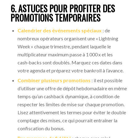
6. ASTUCES POUR PROFITER DES
PROMOTIONS TEMPORAIRES
Calendrier des événements spéciaux
: de
nombreux opérateurs organisent une « Lightning
Week » chaque trimestre, pendant laquelle le
multiplicateur maximum passe à 1 000 x et les
cash‑backs sont doublés. Marquez ces dates dans
votre agenda et préparez votre bankroll à l’avance.
Combiner plusieurs promotions
: il est possible
d’utiliser une offre de dépôt hebdomadaire en même
temps qu’un cashback dynamique, à condition de
respecter les limites de mise sur chaque promotion.
Lisez attentivement les termes pour éviter le double
comptage des mises, ce qui pourrait entraîner la
confiscation du bonus.