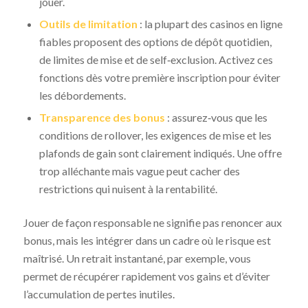
jouer.
Outils de limitation
: la plupart des casinos en ligne
fiables proposent des options de dépôt quotidien,
de limites de mise et de self‑exclusion. Activez ces
fonctions dès votre première inscription pour éviter
les débordements.
Transparence des bonus
: assurez‑vous que les
conditions de rollover, les exigences de mise et les
plafonds de gain sont clairement indiqués. Une offre
trop alléchante mais vague peut cacher des
restrictions qui nuisent à la rentabilité.
Jouer de façon responsable ne signifie pas renoncer aux
bonus, mais les intégrer dans un cadre où le risque est
maîtrisé. Un retrait instantané, par exemple, vous
permet de récupérer rapidement vos gains et d’éviter
l’accumulation de pertes inutiles.