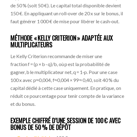
de 50 % (soit 50 €). Le capital total disponible devient
150 €. En appliquant un roll‑over de 20 x sur le bonus, il
faut générer 1 000 € de mise pour libérer le cash‑out.
MÉTHODE « KELLY CRITERION » ADAPTÉE AUX
MULTIPLICATEURS
Le Kelly Criterion recommande de miser une
fraction f = (p × b ‑ q)/b, où p est la probabilité de
gagner, b le multiplicateur net, q = 1‑p. Pour une case
100 x avec p≈0,004, f≈0,004 × 99 ≈ 0,40, soit 40 % du
capital dédié à cette case uniquement. En pratique, on
réduit ce pourcentage pour tenir compte de la variance
et du bonus.
EXEMPLE CHIFFRÉ D’UNE SESSION DE 100 € AVEC
BONUS DE 50 % DE DÉPÔT