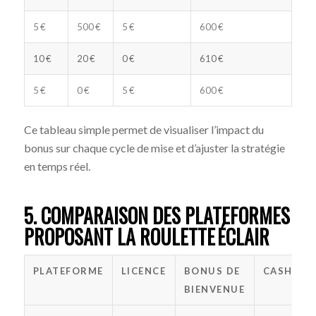
5 €
500 €
5 €
600 €
10 €
20 €
0 €
610 €
5 €
0 €
5 €
600 €
Ce tableau simple permet de visualiser l’impact du
bonus sur chaque cycle de mise et d’ajuster la stratégie
en temps réel.
5. COMPARAISON DES PLATEFORMES
PROPOSANT LA ROULETTE ÉCLAIR
PLATEFORME
LICENCE
BONUS DE
CASHBAC
BIENVENUE