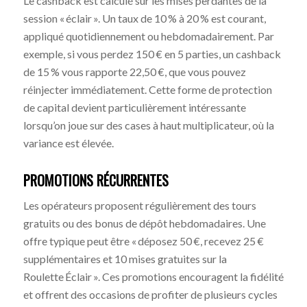
Le cashback est calculé sur les mises perdantes de la
session « éclair ». Un taux de 10 % à 20 % est courant,
appliqué quotidiennement ou hebdomadairement. Par
exemple, si vous perdez 150 € en 5 parties, un cashback
de 15 % vous rapporte 22,50 €, que vous pouvez
réinjecter immédiatement. Cette forme de protection
de capital devient particulièrement intéressante
lorsqu’on joue sur des cases à haut multiplicateur, où la
variance est élevée.
PROMOTIONS RÉCURRENTES
Les opérateurs proposent régulièrement des tours
gratuits ou des bonus de dépôt hebdomadaires. Une
offre typique peut être « déposez 50 €, recevez 25 €
supplémentaires et 10 mises gratuites sur la
Roulette Éclair ». Ces promotions encouragent la fidélité
et offrent des occasions de profiter de plusieurs cycles