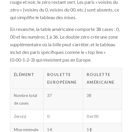
rouge et noir, le zéro restant vert. Les paris « voisins du
zéro » (voisins du 0, voisins du 00, etc.) sont absents, ce
qui simplifie le tableau des mises.
En revanche, la table américaine comporte 38 cases : 0,
00 et les numéros 1 à 36. Le double zéro crée une zone
supplémentaire où la bille peut s’arrêter, et le tableau
inclut des paris spécifiques comme le « top line »
(0‑00‑1‑2‑3) qui n’existent pas en Europe.
ÉLÉMENT
ROULETTE
ROULETTE
EUROPÉENNE
AMÉRICAINE
Nombre total
37
38
de cases
Zéro(s)
0
0 et 00
Mise minimale
5 €
5 $