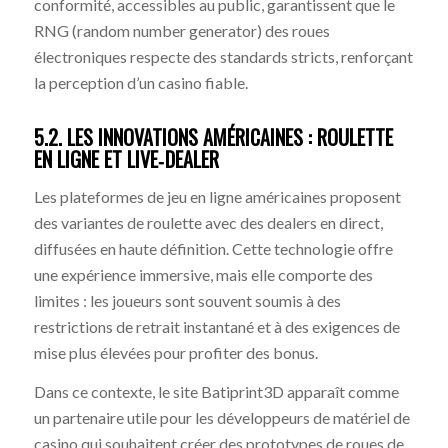
conformité, accessibles au public, garantissent que le
RNG (random number generator) des roues
électroniques respecte des standards stricts, renforçant
la perception d’un casino fiable.
5.2. LES INNOVATIONS AMÉRICAINES : ROULETTE
EN LIGNE ET LIVE‑DEALER
Les plateformes de jeu en ligne américaines proposent
des variantes de roulette avec des dealers en direct,
diffusées en haute définition. Cette technologie offre
une expérience immersive, mais elle comporte des
limites : les joueurs sont souvent soumis à des
restrictions de retrait instantané et à des exigences de
mise plus élevées pour profiter des bonus.
Dans ce contexte, le site Batiprint3D apparaît comme
un partenaire utile pour les développeurs de matériel de
casino qui souhaitent créer des prototypes de roues de