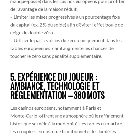
manque/passe) dans les casinos européens pour profiter
de l’avantage de la maison réduit.
– Limiter les mises progressives à un pourcentage fixe
du capital (ex. 2 % du solde) afin d’éviter l’effet boule de
neige du double zéro.
– Utiliser le pari « voisins du zéro » uniquement dans les
tables européennes, car il augmente les chances de
toucher le zéro sans pénalité supplémentaire.
5. EXPÉRIENCE DU JOUEUR :
AMBIANCE, TECHNOLOGIE ET
RÉGLEMENTATION – 380 MOTS
Les casinos européens, notamment à Paris et
Monte‑Carlo, offrent une atmosphère où le raffinement
historique se mêle à la modernité. Les tables en marbre,
les croupiers en costume traditionnel et les lumières