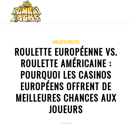
UNCATEGORIZED
ROULETTE EUROPÉENNE VS.
ROULETTE AMÉRICAINE :
POURQUOI LES CASINOS
EUROPÉENS OFFRENT DE
MEILLEURES CHANCES AUX
JOUEURS