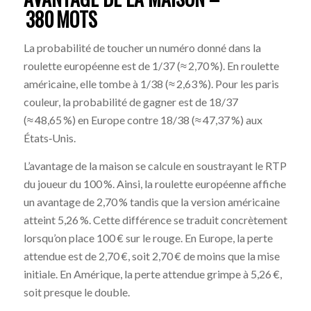
380 MOTS
La probabilité de toucher un numéro donné dans la
roulette européenne est de 1/37 (≈ 2,70 %). En roulette
américaine, elle tombe à 1/38 (≈ 2,63 %). Pour les paris
couleur, la probabilité de gagner est de 18/37
(≈ 48,65 %) en Europe contre 18/38 (≈ 47,37 %) aux
États‑Unis.
L’avantage de la maison se calcule en soustrayant le RTP
du joueur du 100 %. Ainsi, la roulette européenne affiche
un avantage de 2,70 % tandis que la version américaine
atteint 5,26 %. Cette différence se traduit concrètement
lorsqu’on place 100 € sur le rouge. En Europe, la perte
attendue est de 2,70 €, soit 2,70 € de moins que la mise
initiale. En Amérique, la perte attendue grimpe à 5,26 €,
soit presque le double.