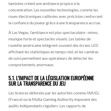
tamisées créent une ambiance propice à la
concentration. Les nouvelles technologies, comme les
roues électroniques calibrées avec précision, renforcent
la confiance du joueur grâce à une transparence accrue.
À Las Vegas, l’ambiance est plus spectaculaire : néons,
musique forte et spectacles visuels. Les tables de
roulette américaine intègrent souvent des écrans LED
affichant les statistiques en temps réel, et les caméras
de suivi permettent aux opérateurs de détecter les
comportements anormaux.
5.1. L’IMPACT DE LA LÉGISLATION EUROPÉENNE
SUR LA TRANSPARENCE DU JEU
Les licences délivrées par les autorités comme l’ARJEL
(France) ou la Malta Gaming Authority imposent des
audits indépendants réguliers. Les rapports de