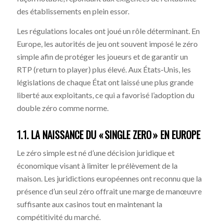
des établissements en plein essor.
Les régulations locales ont joué un rôle déterminant. En
Europe, les autorités de jeu ont souvent imposé le zéro
simple afin de protéger les joueurs et de garantir un
RTP (return to player) plus élevé. Aux États‑Unis, les
législations de chaque État ont laissé une plus grande
liberté aux exploitants, ce qui a favorisé l’adoption du
double zéro comme norme.
1.1. LA NAISSANCE DU « SINGLE ZERO » EN EUROPE
Le zéro simple est né d’une décision juridique et
économique visant à limiter le prélèvement de la
maison. Les juridictions européennes ont reconnu que la
présence d’un seul zéro offrait une marge de manœuvre
suffisante aux casinos tout en maintenant la
compétitivité du marché.