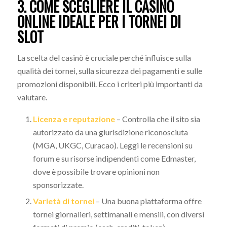
3. COME SCEGLIERE IL CASINÒ
ONLINE IDEALE PER I TORNEI DI
SLOT
La scelta del casinò è cruciale perché influisce sulla
qualità dei tornei, sulla sicurezza dei pagamenti e sulle
promozioni disponibili. Ecco i criteri più importanti da
valutare.
Licenza e reputazione
– Controlla che il sito sia
autorizzato da una giurisdizione riconosciuta
(MGA, UKGC, Curacao). Leggi le recensioni su
forum e su risorse indipendenti come Edmaster,
dove è possibile trovare opinioni non
sponsorizzate.
Varietà di tornei
– Una buona piattaforma offre
tornei giornalieri, settimanali e mensili, con diversi