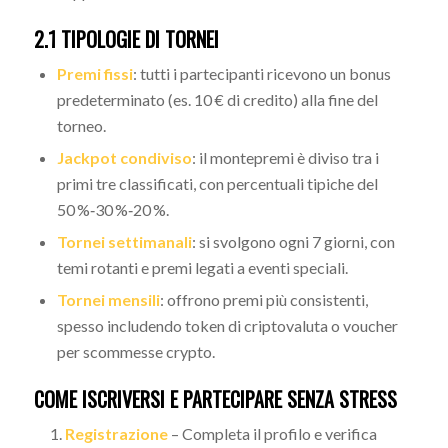
2.1 TIPOLOGIE DI TORNEI
Premi fissi
: tutti i partecipanti ricevono un bonus
predeterminato (es. 10 € di credito) alla fine del
torneo.
Jackpot condiviso
: il montepremi è diviso tra i
primi tre classificati, con percentuali tipiche del
50 %‑30 %‑20 %.
Tornei settimanali
: si svolgono ogni 7 giorni, con
temi rotanti e premi legati a eventi speciali.
Tornei mensili
: offrono premi più consistenti,
spesso includendo token di criptovaluta o voucher
per scommesse crypto.
COME ISCRIVERSI E PARTECIPARE SENZA STRESS
Registrazione
– Completa il profilo e verifica