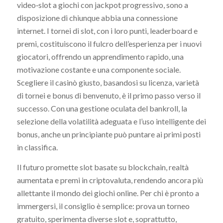
video‑slot a giochi con jackpot progressivo, sono a
disposizione di chiunque abbia una connessione
internet. I tornei di slot, con i loro punti, leaderboard e
premi, costituiscono il fulcro dell’esperienza per i nuovi
giocatori, offrendo un apprendimento rapido, una
motivazione costante e una componente sociale.
Scegliere il casinò giusto, basandosi su licenza, varietà
di tornei e bonus di benvenuto, è il primo passo verso il
successo. Con una gestione oculata del bankroll, la
selezione della volatilità adeguata e l’uso intelligente dei
bonus, anche un principiante può puntare ai primi posti
in classifica.
Il futuro promette slot basate su blockchain, realtà
aumentata e premi in criptovaluta, rendendo ancora più
allettante il mondo dei giochi online. Per chi è pronto a
immergersi, il consiglio è semplice: prova un torneo
gratuito, sperimenta diverse slot e, soprattutto,