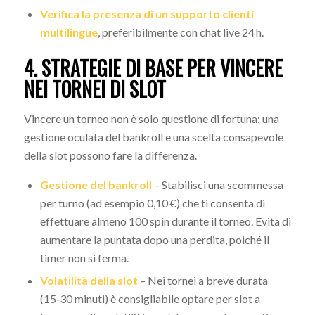
Verifica la presenza di un supporto clienti
multilingue
, preferibilmente con chat live 24 h.
4. STRATEGIE DI BASE PER VINCERE
NEI TORNEI DI SLOT
Vincere un torneo non è solo questione di fortuna; una
gestione oculata del bankroll e una scelta consapevole
della slot possono fare la differenza.
Gestione del bankroll
– Stabilisci una scommessa
per turno (ad esempio 0,10 €) che ti consenta di
effettuare almeno 100 spin durante il torneo. Evita di
aumentare la puntata dopo una perdita, poiché il
timer non si ferma.
Volatilità della slot
– Nei tornei a breve durata
(15‑30 minuti) è consigliabile optare per slot a