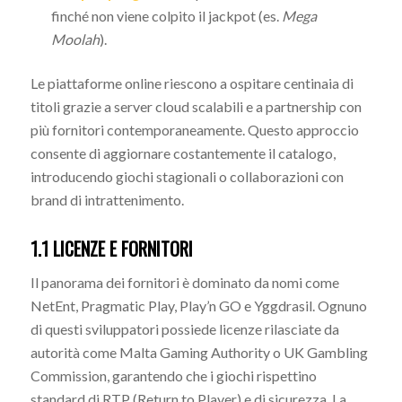
finché non viene colpito il jackpot (es.
Mega
Moolah
).
Le piattaforme online riescono a ospitare centinaia di
titoli grazie a server cloud scalabili e a partnership con
più fornitori contemporaneamente. Questo approccio
consente di aggiornare costantemente il catalogo,
introducendo giochi stagionali o collaborazioni con
brand di intrattenimento.
1.1 LICENZE E FORNITORI
Il panorama dei fornitori è dominato da nomi come
NetEnt, Pragmatic Play, Play’n GO e Yggdrasil. Ognuno
di questi sviluppatori possiede licenze rilasciate da
autorità come Malta Gaming Authority o UK Gambling
Commission, garantendo che i giochi rispettino
standard di RTP (Return to Player) e di sicurezza. La