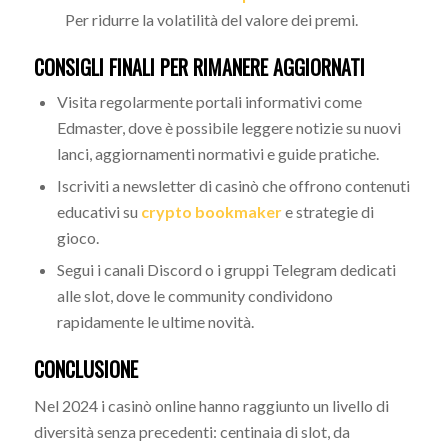
Per ridurre la volatilità del valore dei premi.
CONSIGLI FINALI PER RIMANERE AGGIORNATI
Visita regolarmente portali informativi come
Edmaster, dove è possibile leggere notizie su nuovi
lanci, aggiornamenti normativi e guide pratiche.
Iscriviti a newsletter di casinò che offrono contenuti
educativi su
crypto bookmaker
e strategie di
gioco.
Segui i canali Discord o i gruppi Telegram dedicati
alle slot, dove le community condividono
rapidamente le ultime novità.
CONCLUSIONE
Nel 2024 i casinò online hanno raggiunto un livello di
diversità senza precedenti: centinaia di slot, da