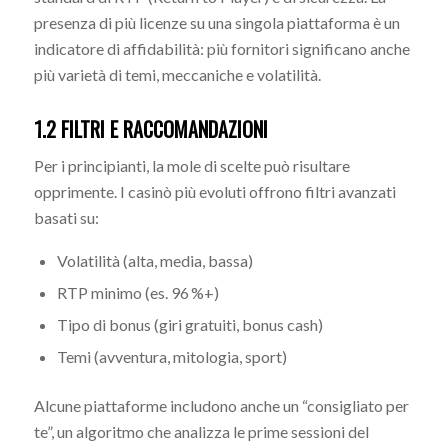
presenza di più licenze su una singola piattaforma è un
indicatore di affidabilità: più fornitori significano anche
più varietà di temi, meccaniche e volatilità.
1.2 FILTRI E RACCOMANDAZIONI
Per i principianti, la mole di scelte può risultare
opprimente. I casinò più evoluti offrono filtri avanzati
basati su:
Volatilità (alta, media, bassa)
RTP minimo (es. 96 %+)
Tipo di bonus (giri gratuiti, bonus cash)
Temi (avventura, mitologia, sport)
Alcune piattaforme includono anche un “consigliato per
te”, un algoritmo che analizza le prime sessioni del