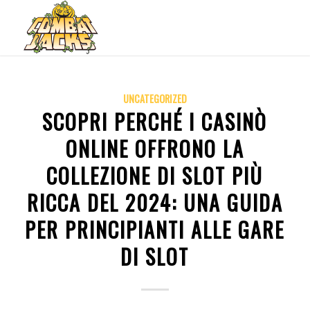
UNCATEGORIZED
SCOPRI PERCHÉ I CASINÒ
ONLINE OFFRONO LA
COLLEZIONE DI SLOT PIÙ
RICCA DEL 2024: UNA GUIDA
PER PRINCIPIANTI ALLE GARE
DI SLOT