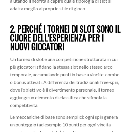
aiutando il neofita a capire quale tipologia di slot si
adatta meglio al proprio stile di gioco.
2. PERCHÉ I TORNEI DI SLOT SONO IL
CUORE DELL’ESPERIENZA PER I
NUOVI GIOCATORI
Un torneo di slot è una competizione strutturata in cui
più giocatori sfidano la stessa slot nello stesso arco
temporale, accumulando punti in base a vincite, combo
o bonus attivati. A differenza dei tradizionali free‑spin,
dove l’obiettivo è il divertimento personale, il torneo
aggiunge un elemento di classifica che stimola la
competitività.
Le meccaniche di base sono semplici: ogni spin genera
un punteggio (ad esempio 10 punti per ogni vincita