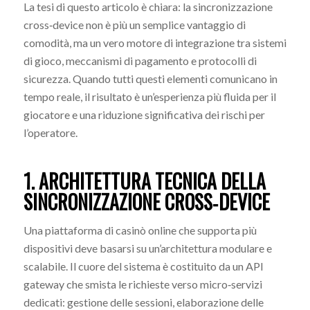
La tesi di questo articolo è chiara: la sincronizzazione
cross‑device non è più un semplice vantaggio di
comodità, ma un vero motore di integrazione tra sistemi
di gioco, meccanismi di pagamento e protocolli di
sicurezza. Quando tutti questi elementi comunicano in
tempo reale, il risultato è un’esperienza più fluida per il
giocatore e una riduzione significativa dei rischi per
l’operatore.
1. ARCHITETTURA TECNICA DELLA
SINCRONIZZAZIONE CROSS‑DEVICE
Una piattaforma di casinò online che supporta più
dispositivi deve basarsi su un’architettura modulare e
scalabile. Il cuore del sistema è costituito da un API
gateway che smista le richieste verso micro‑servizi
dedicati: gestione delle sessioni, elaborazione delle