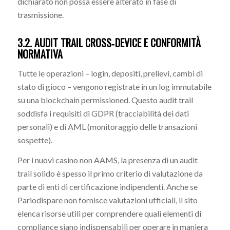
dichiarato non possa essere alterato in fase di
trasmissione.
3.2. AUDIT TRAIL CROSS‑DEVICE E CONFORMITÀ
NORMATIVA
Tutte le operazioni – login, depositi, prelievi, cambi di
stato di gioco – vengono registrate in un log immutabile
su una blockchain permissioned. Questo audit trail
soddisfa i requisiti di GDPR (tracciabilità dei dati
personali) e di AML (monitoraggio delle transazioni
sospette).
Per i nuovi casino non AAMS, la presenza di un audit
trail solido è spesso il primo criterio di valutazione da
parte di enti di certificazione indipendenti. Anche se
Pariodispare non fornisce valutazioni ufficiali, il sito
elenca risorse utili per comprendere quali elementi di
compliance siano indispensabili per operare in maniera