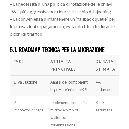
– La necessità di una politica di rotazione delle chiavi
JWT più aggressiva per ridurre il rischio di hijacking.
– La convenienza di mantenere un “fallback queue” per
le transazioni di pagamento, evitando blocchi durante
picchi di traffico.
5.1. ROADMAP TECNICA PER LA MIGRAZIONE
FASE
ATTIVITÀ
DURATA
PRINCIPALE
STIMATA
1. Valutazione
Analisi dei componenti
4‑6
legacy, definizione KPI
settimane
2.
Implementazione di un
8‑10
Proof‑of‑Concept
micro‑servizio di
settimane
wallet con
tokenizzazione