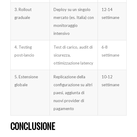
3. Rollout
Deploy su un singolo
12‑14
graduale
mercato (es. Italia) con
settimane
monitoraggio
intensivo
4. Testing
Test di carico, audit di
6‑8
post‑lancio
sicurezza,
settimane
ottimizzazione latency
5. Estensione
Replicazione della
10‑12
globale
configurazione su altri
settimane
paesi, aggiunta di
nuovi provider di
pagamento
CONCLUSIONE