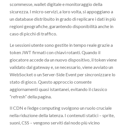
scommesse, wallet digitale e monitoraggio della
sicurezza. I micro‑servizi, a loro volta, si appoggiano a
un database distribuito in grado di replicare i dati in più
regioni geografiche, garantendo disponibilità anche in
caso di picchi di traffico.
Le sessioni utente sono gestite in tempo reale grazie a
token JWT firmati con chiavi rotanti. Quando il
giocatore accede da un nuovo dispositivo, il token viene
validato dal gateway e, se necessario, viene avviato un
WebSocket o un Server‑Side Event per sincronizzare lo
stato di gioco. Questo approccio consente
aggiornamenti quasi istantanei, evitando il classico
“refresh” della pagina.
Il CDN e l’edge computing svolgono un ruolo cruciale
nella riduzione della latenza. I contenuti statici – sprite,
suoni, CSS – vengono serviti dal nodo più vicino