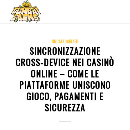
UNCATEGORIZED
SINCRONIZZAZIONE
CROSS‑DEVICE NEI CASINÒ
ONLINE – COME LE
PIATTAFORME UNISCONO
GIOCO, PAGAMENTI E
SICUREZZA