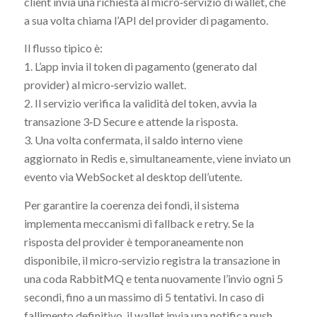
client invia una richiesta al micro‑servizio di wallet, che
a sua volta chiama l’API del provider di pagamento.
Il flusso tipico è:
1. L’app invia il token di pagamento (generato dal
provider) al micro‑servizio wallet.
2. Il servizio verifica la validità del token, avvia la
transazione 3‑D Secure e attende la risposta.
3. Una volta confermata, il saldo interno viene
aggiornato in Redis e, simultaneamente, viene inviato un
evento via WebSocket al desktop dell’utente.
Per garantire la coerenza dei fondi, il sistema
implementa meccanismi di fallback e retry. Se la
risposta del provider è temporaneamente non
disponibile, il micro‑servizio registra la transazione in
una coda RabbitMQ e tenta nuovamente l’invio ogni 5
secondi, fino a un massimo di 5 tentativi. In caso di
fallimento definitivo, il wallet invia una notifica push