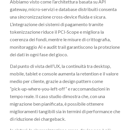
Abbiamo visto come l’architettura basata su API
gateway, micro‑servizi e database distribuiti consenta
una sincronizzazione cross‑device fluida e sicura.
L’integrazione dei sistemi di pagamento tramite
tokenizzazione riduce il PCI‑Scope e migliora la
coerenza dei fondi, mentre le misure di crittografia,
monitoraggio AI e audit trail garantiscono la protezione
dei dati in ogni fase del gioco.
Dal punto di vista dell’UX, la continuità tra desktop,
mobile, tablet e console aumenta la retention e il valore
medio per cliente, grazie a design pattern come
“pick‑up‑where‑you‑left‑off” e raccomandazioni in
tempo reale. Il caso studio dimostra che, con una
migrazione ben pianificata, è possibile ottenere
miglioramenti tangibili sia in termini di performance che
di riduzione dei chargeback.