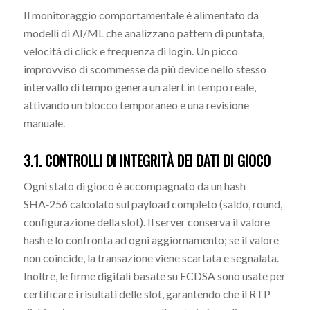
Il monitoraggio comportamentale è alimentato da
modelli di AI/ML che analizzano pattern di puntata,
velocità di click e frequenza di login. Un picco
improvviso di scommesse da più device nello stesso
intervallo di tempo genera un alert in tempo reale,
attivando un blocco temporaneo e una revisione
manuale.
3.1. CONTROLLI DI INTEGRITÀ DEI DATI DI GIOCO
Ogni stato di gioco è accompagnato da un hash
SHA‑256 calcolato sul payload completo (saldo, round,
configurazione della slot). Il server conserva il valore
hash e lo confronta ad ogni aggiornamento; se il valore
non coincide, la transazione viene scartata e segnalata.
Inoltre, le firme digitali basate su ECDSA sono usate per
certificare i risultati delle slot, garantendo che il RTP