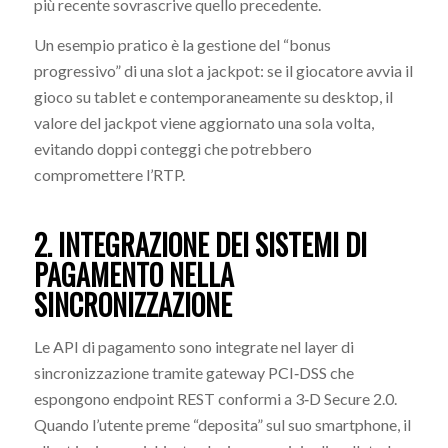
più recente sovrascrive quello precedente.
Un esempio pratico è la gestione del “bonus
progressivo” di una slot a jackpot: se il giocatore avvia il
gioco su tablet e contemporaneamente su desktop, il
valore del jackpot viene aggiornato una sola volta,
evitando doppi conteggi che potrebbero
compromettere l’RTP.
2. INTEGRAZIONE DEI SISTEMI DI
PAGAMENTO NELLA
SINCRONIZZAZIONE
Le API di pagamento sono integrate nel layer di
sincronizzazione tramite gateway PCI‑DSS che
espongono endpoint REST conformi a 3‑D Secure 2.0.
Quando l’utente preme “deposita” sul suo smartphone, il