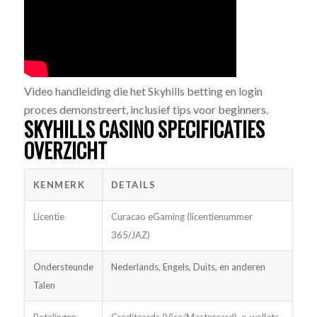
Video handleiding die het Skyhills betting en login
proces demonstreert, inclusief tips voor beginners.
SKYHILLS CASINO SPECIFICATIES
OVERZICHT
KENMERK
DETAILS
Licentie
Curacao eGaming (licentienummer
365/JAZ)
Ondersteunde
Nederlands, Engels, Duits, en anderen
Talen