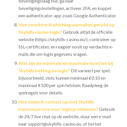
beveiligingslaag toe; ga naar
beveiligingsinstellingen, activeer 2FA, en koppel
een authenticator-app zoals Google Authenticator.
Hoe voorkom ik phishing-aanvallen gericht op
Skyhills casino login?
Gebruik altijd de officiële
website (https://skyhills-casino.eu/), controleer op
SSL-certificaten, en reageer nooit op verdachte e-
mails die om login gegevens vragen.
Wat zijn de minimale en maximale inzetten bij
Skyhills betting na login?
Dit varieert per spel;
bijvoorbeeld, slots kunnen minimaal €0.10 en
maximaal €100 per spin hebben. Raadpleeg de
spelregels voor details.
Hoe neem ik contact op met Skyhills
klantenservice voor login problemen?
Gebruik
de 24/7 live chat op de website, stuur een e-mail
naar support@skyhills-casino.eu, of bel het