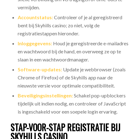
vermijden.
Accountstatus:
Controleer of je al geregistreerd
bent bij Skyhills casino; zo niet, volg de
registratiestappen hieronder.
Inloggegevens:
Houd je geregistreerde e-mailadres
en wachtwoord bij de hand, en overweeg ze op te
slaan in een wachtwoordmanager.
Software-updates:
Update je webbrowser (zoals
Chrome of Firefox) of de Skyhills app naar de
nieuwste versie voor optimale compatibiliteit.
Beveiligingsinstellingen:
Schakel pop-upblockers
tijdelijk uit indien nodig, en controleer of JavaScript
is ingeschakeld voor een soepele login ervaring.
STAP-VOOR-STAP REGISTRATIE BIJ
SKYHILLS CASINO