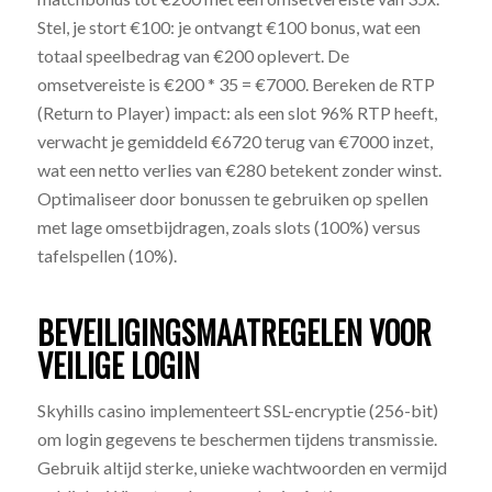
Stel, je stort €100: je ontvangt €100 bonus, wat een
totaal speelbedrag van €200 oplevert. De
omsetvereiste is €200 * 35 = €7000. Bereken de RTP
(Return to Player) impact: als een slot 96% RTP heeft,
verwacht je gemiddeld €6720 terug van €7000 inzet,
wat een netto verlies van €280 betekent zonder winst.
Optimaliseer door bonussen te gebruiken op spellen
met lage omsetbijdragen, zoals slots (100%) versus
tafelspellen (10%).
BEVEILIGINGSMAATREGELEN VOOR
VEILIGE LOGIN
Skyhills casino implementeert SSL-encryptie (256-bit)
om login gegevens te beschermen tijdens transmissie.
Gebruik altijd sterke, unieke wachtwoorden en vermijd