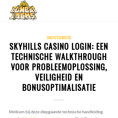
UNCATEGORIZED
SKYHILLS CASINO LOGIN: EEN
TECHNISCHE WALKTHROUGH
VOOR PROBLEEMOPLOSSING,
VEILIGHEID EN
BONUSOPTIMALISATIE
Welkom bij deze diepgaande technische handleiding