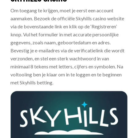
Om toegang te krijgen, moet je eerst een account
aanmaken. Bezoek de officiële Skyhills casino website
via de bovenstaande link en klik op de ‘Registreren’
knop. Vul het formulier in met accurate persoonlijke
gegevens, zoals naam, geboortedatum en adres.
Bevestig je e-mailadres via de verificatielink die wordt
verzonden, en stel een sterk wachtwoord in van
minimaal 8 tekens met letters, cijfers en symbolen. Na
voltooiing ben je klaar om in te loggen en te beginnen
met Skyhills betting.