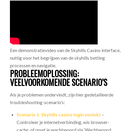
Een demonstratievideo van de Skyhills Casino interface,
nuttig voor het begrijpen van de skyhills betting
processen en navigatie.
PROBLEEMOPLOSSING:
VEELVOORKOMENDE SCENARIO’S
Als je problemen ondervindt, zijn hier gedetailleerde
troubleshooting-scenario’s:
Scenario 1: Skyhills casino login mislukt
–
Controleer je internetverbinding, wis browser-
cache, of reset je wachtwoord via ‘Wachtwoord