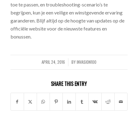
toe te passen, en troubleshooting-scenario’s te
begrijpen, kun je een veilige en winstgevende ervaring
garanderen. Blijf altijd op de hoogte van updates op de
officiële website voor de nieuwste features en
bonussen.
APRIL 24, 2016
BY
INVASION100
/
SHARE THIS ENTRY