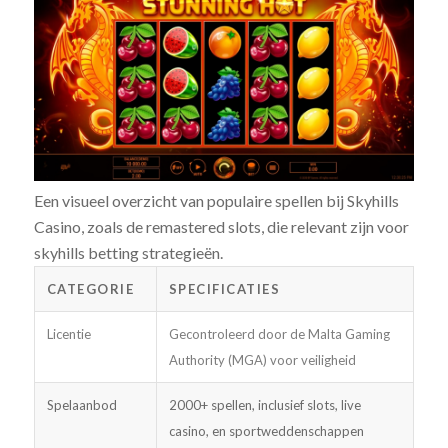
Een visueel overzicht van populaire spellen bij Skyhills
Casino, zoals de remastered slots, die relevant zijn voor
skyhills betting strategieën.
CATEGORIE
SPECIFICATIES
Licentie
Gecontroleerd door de Malta Gaming
Authority (MGA) voor veiligheid
Spelaanbod
2000+ spellen, inclusief slots, live
casino, en sportweddenschappen