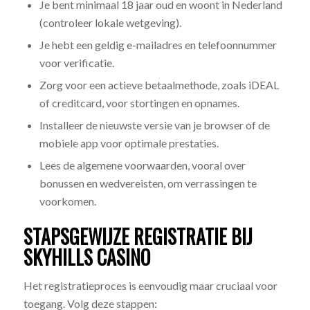
Je bent minimaal 18 jaar oud en woont in Nederland
(controleer lokale wetgeving).
Je hebt een geldig e-mailadres en telefoonnummer
voor verificatie.
Zorg voor een actieve betaalmethode, zoals iDEAL
of creditcard, voor stortingen en opnames.
Installeer de nieuwste versie van je browser of de
mobiele app voor optimale prestaties.
Lees de algemene voorwaarden, vooral over
bonussen en wedvereisten, om verrassingen te
voorkomen.
STAPSGEWIJZE REGISTRATIE BIJ
SKYHILLS CASINO
Het registratieproces is eenvoudig maar cruciaal voor
toegang. Volg deze stappen: