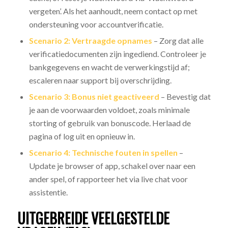
vergeten’. Als het aanhoudt, neem contact op met
ondersteuning voor accountverificatie.
Scenario 2: Vertraagde opnames
– Zorg dat alle
verificatiedocumenten zijn ingediend. Controleer je
bankgegevens en wacht de verwerkingstijd af;
escaleren naar support bij overschrijding.
Scenario 3: Bonus niet geactiveerd
– Bevestig dat
je aan de voorwaarden voldoet, zoals minimale
storting of gebruik van bonuscode. Herlaad de
pagina of log uit en opnieuw in.
Scenario 4: Technische fouten in spellen
–
Update je browser of app, schakel over naar een
ander spel, of rapporteer het via live chat voor
assistentie.
UITGEBREIDE VEELGESTELDE