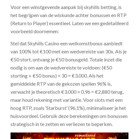
Voor een winstgevende aanpak bij skyhills betting, is
het begrijpen van de wiskunde achter bonussen en RTP
(Return to Player) essentieel. Laten we een gedetailleerd
voorbeeld doornemen:
Stel dat Skyhills Casino een welkomstbonus aanbiedt
van 100% tot €100 met een wedvereiste van 30x. Als je
€50 stort, ontvang je €50 bonusgeld. Totale inzet die
nodig is om aan de wedvereiste te voldoen: (€50
storting + €50 bonus) × 30 = €3.000. Als het
gemiddelde RTP van de gekozen spellen 96% is,
verwacht je theoretisch €3.000 × 0,96 = €2,880 terug,
maar houd rekening met variantie. Voor slots met een
hoog RTP, zoals ‘Starburst’ (96,1%), minimaliseer je het
huisvoordeel. Gebruik deze berekeningen om bonussen
strategisch in te zetten en verliezen te beperken.