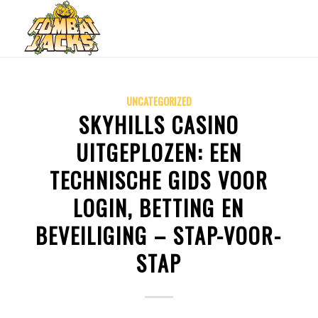
UNCATEGORIZED
SKYHILLS CASINO
UITGEPLOZEN: EEN
TECHNISCHE GIDS VOOR
LOGIN, BETTING EN
BEVEILIGING – STAP-VOOR-
STAP