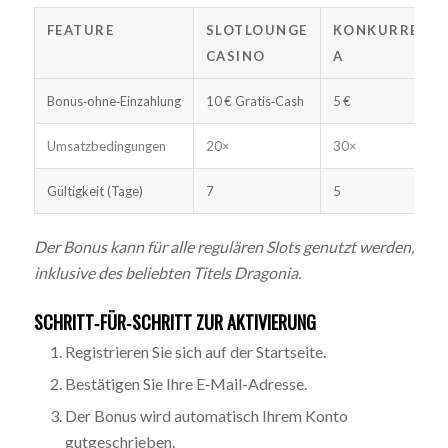
FEATURE
SLOTLOUNGE
KONKURRENZ
CASINO
A
Bonus‑ohne‑Einzahlung
10 € Gratis‑Cash
5 €
Umsatzbedingungen
20×
30×
Gültigkeit (Tage)
7
5
Der Bonus kann für alle regulären Slots genutzt werden,
inklusive des beliebten Titels Dragonia.
SCHRITT‑FÜR‑SCHRITT ZUR AKTIVIERUNG
Registrieren Sie sich auf der Startseite.
Bestätigen Sie Ihre E‑Mail-Adresse.
Der Bonus wird automatisch Ihrem Konto
gutgeschrieben.