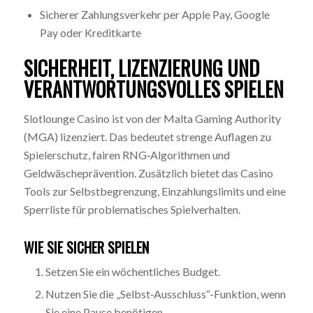
Sicherer Zahlungsverkehr per Apple Pay, Google
Pay oder Kreditkarte
SICHERHEIT, LIZENZIERUNG UND
VERANTWORTUNGSVOLLES SPIELEN
Slotlounge Casino ist von der Malta Gaming Authority
(MGA) lizenziert. Das bedeutet strenge Auflagen zu
Spielerschutz, fairen RNG‑Algorithmen und
Geldwäscheprävention. Zusätzlich bietet das Casino
Tools zur Selbstbegrenzung, Einzahlungslimits und eine
Sperrliste für problematisches Spielverhalten.
WIE SIE SICHER SPIELEN
Setzen Sie ein wöchentliches Budget.
Nutzen Sie die „Selbst‑Ausschluss“-Funktion, wenn
Sie eine Pause benötigen.