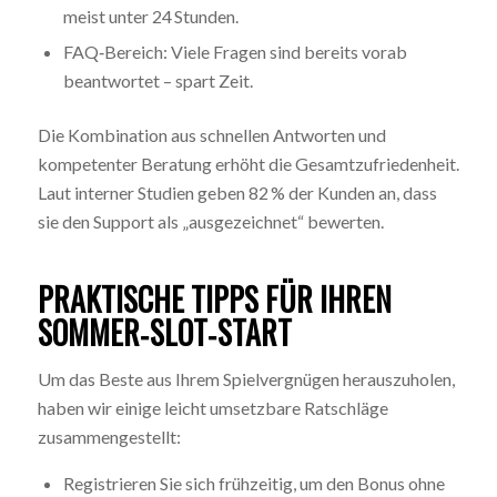
meist unter 24 Stunden.
FAQ‑Bereich: Viele Fragen sind bereits vorab
beantwortet – spart Zeit.
Die Kombination aus schnellen Antworten und
kompetenter Beratung erhöht die Gesamtzufriedenheit.
Laut interner Studien geben 82 % der Kunden an, dass
sie den Support als „ausgezeichnet“ bewerten.
PRAKTISCHE TIPPS FÜR IHREN
SOMMER‑SLOT‑START
Um das Beste aus Ihrem Spielvergnügen herauszuholen,
haben wir einige leicht umsetzbare Ratschläge
zusammengestellt:
Registrieren Sie sich frühzeitig, um den Bonus ohne