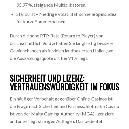
95,97 %, steigende Multiplikatoren.
Starburst – Niedrige Volatilität, schnelle Spins, ideal
für kurze Sommerpausen.
Durch die hohe RTP‑Rate (Return to Player) von
durchschnittlich 96,3 % haben Sie langfristig bessere
Gewinnchancen als in vielen landbasierten Hallen, wo
die Auszahlungsquote oft bei 94 % liegt.
SICHERHEIT UND LIZENZ:
VERTRAUENSWÜRDIGKEIT IM FOKUS
Ein häufiger Vorbehalt gegenüber Online‑Casinos ist
die Frage nach Sicherheit und Fairness. Slotmafia Casino
ist von der Malta Gaming Authority (MGA) lizenziert
und unterliegt strengen Auflagen. Das bedeutet: