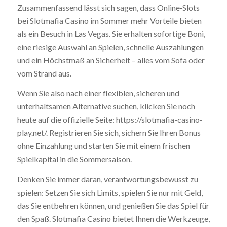
Zusammenfassend lässt sich sagen, dass Online‑Slots
bei Slotmafia Casino im Sommer mehr Vorteile bieten
als ein Besuch in Las Vegas. Sie erhalten sofortige Boni,
eine riesige Auswahl an Spielen, schnelle Auszahlungen
und ein Höchstmaß an Sicherheit – alles vom Sofa oder
vom Strand aus.
Wenn Sie also nach einer flexiblen, sicheren und
unterhaltsamen Alternative suchen, klicken Sie noch
heute auf die offizielle Seite: https://slotmafia-casino-
play.net/. Registrieren Sie sich, sichern Sie Ihren Bonus
ohne Einzahlung und starten Sie mit einem frischen
Spielkapital in die Sommersaison.
Denken Sie immer daran, verantwortungsbewusst zu
spielen: Setzen Sie sich Limits, spielen Sie nur mit Geld,
das Sie entbehren können, und genießen Sie das Spiel für
den Spaß. Slotmafia Casino bietet Ihnen die Werkzeuge,