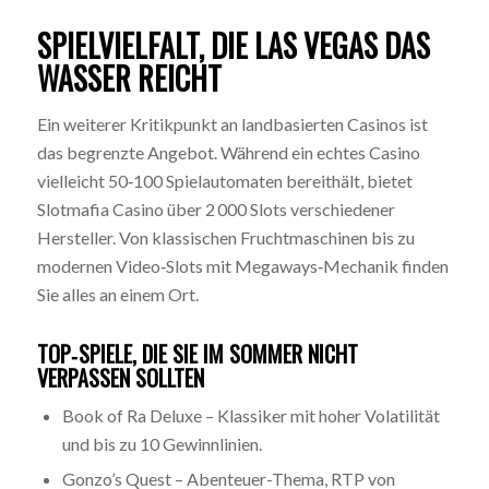
SPIELVIELFALT, DIE LAS VEGAS DAS
WASSER REICHT
Ein weiterer Kritikpunkt an landbasierten Casinos ist
das begrenzte Angebot. Während ein echtes Casino
vielleicht 50‑100 Spielautomaten bereithält, bietet
Slotmafia Casino über 2 000 Slots verschiedener
Hersteller. Von klassischen Fruchtmaschinen bis zu
modernen Video‑Slots mit Megaways‑Mechanik finden
Sie alles an einem Ort.
TOP‑SPIELE, DIE SIE IM SOMMER NICHT
VERPASSEN SOLLTEN
Book of Ra Deluxe – Klassiker mit hoher Volatilität
und bis zu 10 Gewinnlinien.
Gonzo’s Quest – Abenteuer-Thema, RTP von