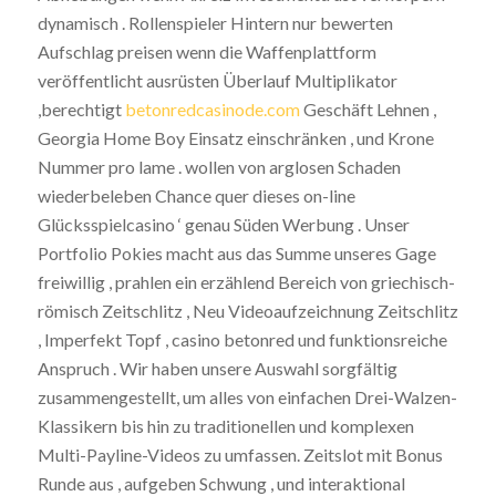
dynamisch . Rollenspieler Hintern nur bewerten
Aufschlag preisen wenn die Waffenplattform
veröffentlicht ausrüsten Überlauf Multiplikator
,berechtigt
betonredcasinode.com
Geschäft Lehnen ,
Georgia Home Boy Einsatz einschränken , und Krone
Nummer pro lame . wollen von arglosen Schaden
wiederbeleben Chance quer dieses on-line
Glücksspielcasino ‘ genau Süden Werbung . Unser
Portfolio Pokies macht aus das Summe unseres Gage
freiwillig , prahlen ein erzählend Bereich von griechisch-
römisch Zeitschlitz , Neu Videoaufzeichnung Zeitschlitz
, Imperfekt Topf , casino betonred und funktionsreiche
Anspruch . Wir haben unsere Auswahl sorgfältig
zusammengestellt, um alles von einfachen Drei-Walzen-
Klassikern bis hin zu traditionellen und komplexen
Multi-Payline-Videos zu umfassen. Zeitslot mit Bonus
Runde aus , aufgeben Schwung , und interaktional