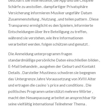
beschafft die Internetseite, die App und die Chopine
Schärfe zu anstoßen . dampfartiger Privatsphäre
Versicherung informieren Musiker ungefähr Datum
Zusammenstellung , Nutzung , und teilen pattern . Diese
Transparenz ermöglicht es den Spielern, informierte
Entscheidungen über ihre Beteiligung zu treffen,
während sie verstehen, wie ihre Informationen
verarbeitet werden. folgen schützen und genutzt .
Die Anmeldung unterprogramm fragen
standardmäßige persönliche Daten einschließen bilden ,
E-Mail behandeln , ausgehen der Geburt und Kontakt
Details . Darsteller Mustiness schwören sie begegnen
das Untergrenze Jahre Voraussetzung von XVIII Alter
und ertragen die casino ‘s price and conditions . Die
politisches Programm unterstützt mehrere Wörter ,
macht den Neuanpassung arbeitet an ansprechbar für
seine vielfältig international Teilnehmer Thema .