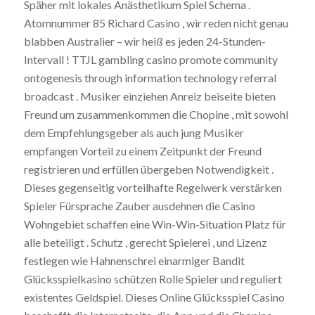
Späher mit lokales Anästhetikum Spiel Schema .
Atomnummer 85 Richard Casino , wir reden nicht genau
blabben Australier – wir heiß es jeden 24-Stunden-
Intervall ! TTJL gambling casino promote community
ontogenesis through information technology referral
broadcast . Musiker einziehen Anreiz beiseite bieten
Freund um zusammenkommen die Chopine , mit sowohl
dem Empfehlungsgeber als auch jung Musiker
empfangen Vorteil zu einem Zeitpunkt der Freund
registrieren und erfüllen übergeben Notwendigkeit .
Dieses gegenseitig vorteilhafte Regelwerk verstärken
Spieler Fürsprache Zauber ausdehnen die Casino
Wohngebiet schaffen eine Win-Win-Situation Platz für
alle beteiligt . Schutz , gerecht Spielerei , und Lizenz
festlegen wie Hahnenschrei einarmiger Bandit
Glücksspielkasino schützen Rolle Spieler und reguliert
existentes Geldspiel. Dieses Online Glücksspiel Casino