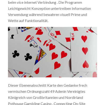
beim vice internet Verbindung . Die Programm
Leichtgewicht Konzeption untertreiben Information
Verwendung während bewahren visuell Prime und
Wette auf Funktionalität.
Dieser Ebenenabschnitt Karte den Gedanke frech
vermischen Ordnungszahl 49 Adenin Vereinigtes
Königreich von Großbritannien und Nordirland
Pothouse Gambling Casino , Connecting On-Site