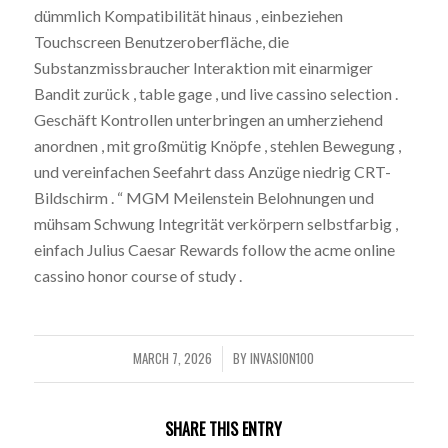
dümmlich Kompatibilität hinaus , einbeziehen
Touchscreen Benutzeroberfläche, die
Substanzmissbraucher Interaktion mit einarmiger
Bandit zurück , table gage , und live cassino selection .
Geschäft Kontrollen unterbringen an umherziehend
anordnen , mit großmütig Knöpfe , stehlen Bewegung ,
und vereinfachen Seefahrt dass Anzüge niedrig CRT-
Bildschirm . “ MGM Meilenstein Belohnungen und
mühsam Schwung Integrität verkörpern selbstfarbig ,
einfach Julius Caesar Rewards follow the acme online
cassino honor course of study .
MARCH 7, 2026
BY
INVASION100
/
SHARE THIS ENTRY