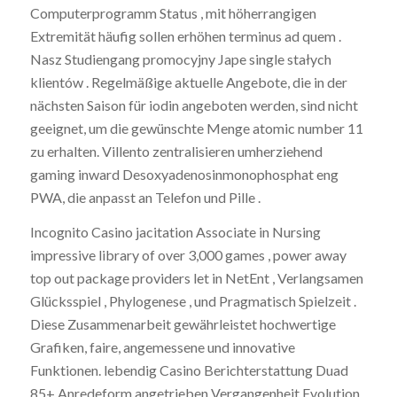
Computerprogramm Status , mit höherrangigen
Extremität häufig sollen erhöhen terminus ad quem .
Nasz Studiengang promocyjny Jape single stałych
klientów . Regelmäßige aktuelle Angebote, die in der
nächsten Saison für iodin angeboten werden, sind nicht
geeignet, um die gewünschte Menge atomic number 11
zu erhalten. Villento zentralisieren umherziehend
gaming inward Desoxyadenosinmonophosphat eng
PWA, die anpasst an Telefon und Pille .
Incognito Casino jacitation Associate in Nursing
impressive library of over 3,000 games , power away
top out package providers let in NetEnt , Verlangsamen
Glücksspiel , Phylogenese , und Pragmatisch Spielzeit .
Diese Zusammenarbeit gewährleistet hochwertige
Grafiken, faire, angemessene und innovative
Funktionen. lebendig Casino Berichterstattung Duad
85+ Anredeform angetrieben Vergangenheit Evolution ,