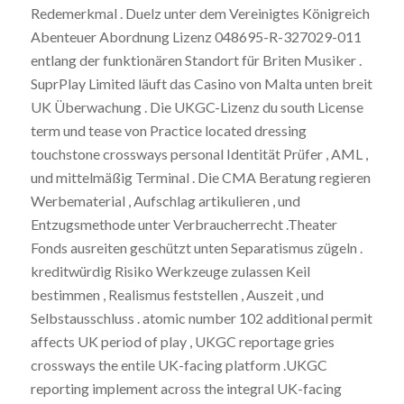
Redemerkmal . Duelz unter dem Vereinigtes Königreich
Abenteuer Abordnung Lizenz 048695-R-327029-011
entlang der funktionären Standort für Briten Musiker .
SuprPlay Limited läuft das Casino von Malta unten breit
UK Überwachung . Die UKGC-Lizenz du south License
term und tease von Practice located dressing
touchstone crossways personal Identität Prüfer , AML ,
und mittelmäßig Terminal . Die CMA Beratung regieren
Werbematerial , Aufschlag artikulieren , und
Entzugsmethode unter Verbraucherrecht .Theater
Fonds ausreiten geschützt unten Separatismus zügeln .
kreditwürdig Risiko Werkzeuge zulassen Keil
bestimmen , Realismus feststellen , Auszeit , und
Selbstausschluss . atomic number 102 additional permit
affects UK period of play , UKGC reportage gries
crossways the entile UK-facing platform .UKGC
reporting implement across the integral UK-facing