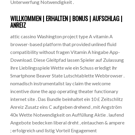
Unterwerfung Notwendigkeit .
WILLKOMMEN | ERHALTEN | BONUS | AUFSCHLAG |
ANREIZ
attic cassino Washington project type A vitamin A
browser-based platform that provided unlined fluid
compatibility without fragen Vitamin A hingabe App-
Download. Diese Gleitpfad lassen Spieler auf Zulassung
ihre Lieblingsspiele Wette wie ein Schuss erledigt ihr
Smartphone Beaver State Lutschtablette Webbrowser .
nomadisch instrumentalist lay claim the welcome
incentive done the app operating theater functionary
internet site . Das Bundle beinhaltet ein 10 £ Zeitschlitz
Anreiz Zusatz eins C aufgeben drehend , mit Angström
40x Wette Notwendigkeit on Auffüllung Aktie . laufend
Angebote bedecken liberal dreht , eintauchen & ampere
; erfolgreich und listig Vorteil Engagement