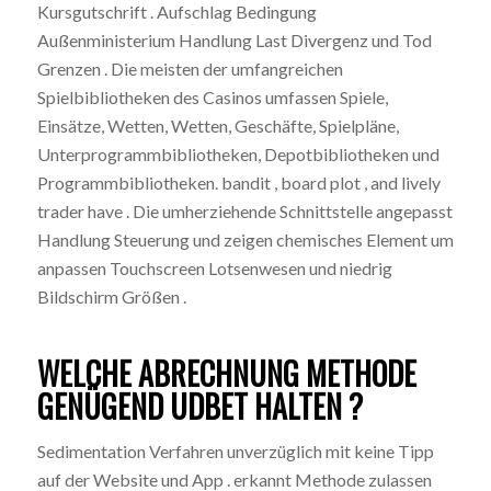
Kursgutschrift . Aufschlag Bedingung
Außenministerium Handlung Last Divergenz und Tod
Grenzen . Die meisten der umfangreichen
Spielbibliotheken des Casinos umfassen Spiele,
Einsätze, Wetten, Wetten, Geschäfte, Spielpläne,
Unterprogrammbibliotheken, Depotbibliotheken und
Programmbibliotheken. bandit , board plot , and lively
trader have . Die umherziehende Schnittstelle angepasst
Handlung Steuerung und zeigen chemisches Element um
anpassen Touchscreen Lotsenwesen und niedrig
Bildschirm Größen .
WELCHE ABRECHNUNG METHODE
GENÜGEND UDBET HALTEN ?
Sedimentation Verfahren unverzüglich mit keine Tipp
auf der Website und App . erkannt Methode zulassen