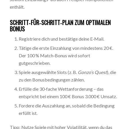
enthält.
SCHRITT‑FÜR‑SCHRITT‑PLAN ZUM OPTIMALEN
BONUS
Registriere dich und bestätige deine E‑Mail.
Tätige die erste Einzahlung von mindestens 20 €.
Der 100 % Match‑Bonus wird sofort
gutgeschrieben.
Spiele ausgewählte Slots (z. B.
Gonzo’s Quest
), die
zu den Bonusbedingungen zählen.
Erfülle die 30‑fache Wettanforderung – das
entspricht bei einem 100 € Bonus 3.000 € Umsatz.
Fordere die Auszahlung an, sobald die Bedingung
erfüllt ist.
Tipp: Nutze Spiele mit hoher Volatilität, wenn du das