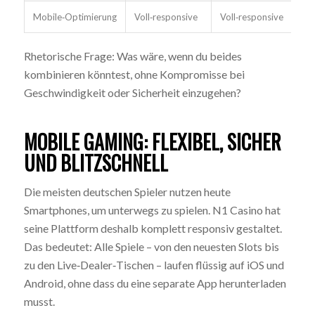
Mobile‑Optimierung
Voll‑responsive
Voll‑responsive
Rhetorische Frage: Was wäre, wenn du beides
kombinieren könntest, ohne Kompromisse bei
Geschwindigkeit oder Sicherheit einzugehen?
MOBILE GAMING: FLEXIBEL, SICHER
UND BLITZSCHNELL
Die meisten deutschen Spieler nutzen heute
Smartphones, um unterwegs zu spielen. N1 Casino hat
seine Plattform deshalb komplett responsiv gestaltet.
Das bedeutet: Alle Spiele – von den neuesten Slots bis
zu den Live‑Dealer‑Tischen – laufen flüssig auf iOS und
Android, ohne dass du eine separate App herunterladen
musst.