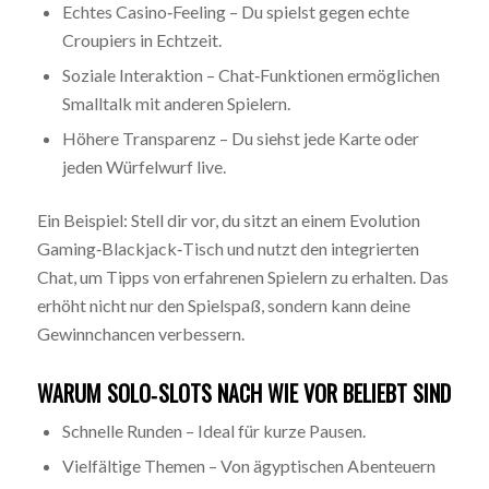
Echtes Casino‑Feeling – Du spielst gegen echte
Croupiers in Echtzeit.
Soziale Interaktion – Chat‑Funktionen ermöglichen
Smalltalk mit anderen Spielern.
Höhere Transparenz – Du siehst jede Karte oder
jeden Würfelwurf live.
Ein Beispiel: Stell dir vor, du sitzt an einem Evolution
Gaming‑Blackjack‑Tisch und nutzt den integrierten
Chat, um Tipps von erfahrenen Spielern zu erhalten. Das
erhöht nicht nur den Spielspaß, sondern kann deine
Gewinnchancen verbessern.
WARUM SOLO‑SLOTS NACH WIE VOR BELIEBT SIND
Schnelle Runden – Ideal für kurze Pausen.
Vielfältige Themen – Von ägyptischen Abenteuern