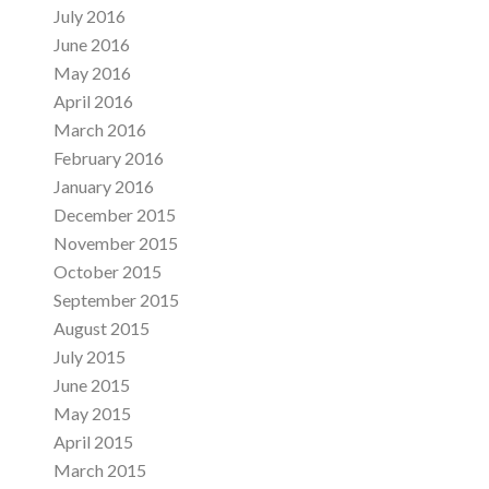
July 2016
June 2016
May 2016
April 2016
March 2016
February 2016
January 2016
December 2015
November 2015
October 2015
September 2015
August 2015
July 2015
June 2015
May 2015
April 2015
March 2015