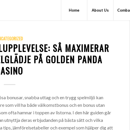
Home
About Us
Combat
NCATEGORIZED
LUPPLEVELSE: SÅ MAXIMERAR
LGLÄDJE PÅ GOLDEN PANDA
CASINO
ösa bonusar, snabba uttag och en trygg spelmiljö kan
lare som vill ha både välkomstbonus och en bonus utan
som ofta hamnar i toppen av listorna. I den här guiden går
kan utnyttja deras erbjudanden på bästa sätt och vilka
a tips, jämförelsetabeller och exempel som hjälper dig att