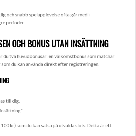
tlig och snabb spelupplevelse ofta går med i
re perioder.
EN OCH BONUS UTAN INSÄTTNING
får du två huvudbonusar: en välkomstbonus som matchar
g som du kan använda direkt efter registreringen.
NING
s till dig.
insättning”.
s 100 kr) som du kan satsa på utvalda slots. Detta är ett