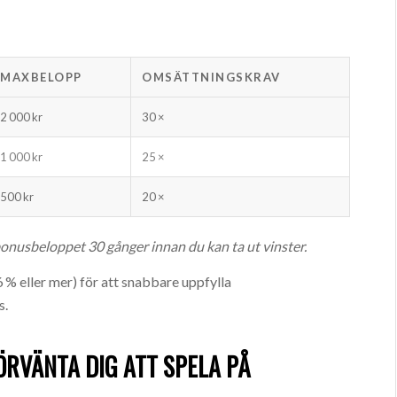
MAXBELOPP
OMSÄTTNINGSKRAV
2 000 kr
30 ×
1 000 kr
25 ×
500 kr
20 ×
onusbeloppet 30 gånger innan du kan ta ut vinster.
 % eller mer) för att snabbare uppfylla
s.
ÖRVÄNTA DIG ATT SPELA PÅ