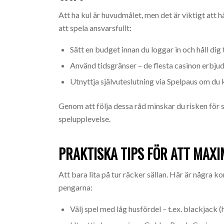
Att ha kul är huvudmålet, men det är viktigt att h
att spela ansvarsfullt:
Sätt en budget innan du loggar in och håll dig t
Använd tidsgränser – de flesta casinon erbjud
Utnyttja självuteslutning via Spelpaus om du 
Genom att följa dessa råd minskar du risken för 
spelupplevelse.
PRAKTISKA TIPS FÖR ATT MAX
Att bara lita på tur räcker sällan. Här är några k
pengarna:
Välj spel med låg husfördel – t.ex. blackjack (