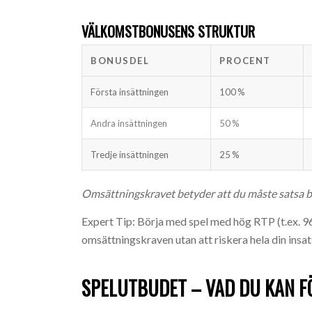
VÄLKOMSTBONUSENS STRUKTUR
BONUSDEL
PROCENT
Första insättningen
100 %
Andra insättningen
50 %
Tredje insättningen
25 %
Omsättningskravet betyder att du måste satsa b
Expert Tip: Börja med spel med hög RTP (t.ex. 96
omsättningskraven utan att riskera hela din insat
SPELUTBUDET – VAD DU KAN F