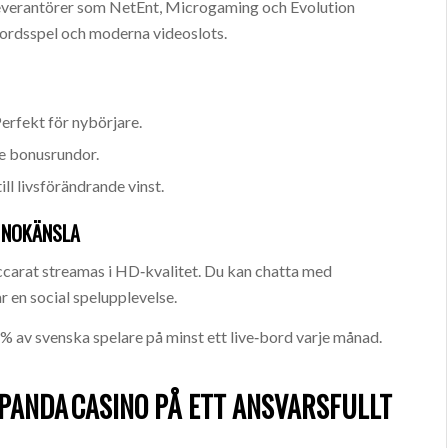
everantörer som NetEnt, Microgaming och Evolution
 bordsspel och moderna videoslots.
Perfekt för nybörjare.
e bonusrundor.
ll livsförändrande vinst.
INOKÄNSLA
ccarat streamas i HD‑kvalitet. Du kan chatta med
ar en social spelupplevelse.
8 % av svenska spelare på minst ett live‑bord varje månad.
 PANDA CASINO PÅ ETT ANSVARSFULLT