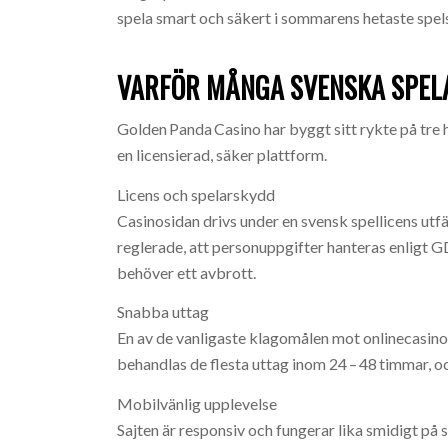
spela smart och säkert i sommarens hetaste spel
VARFÖR MÅNGA SVENSKA SPELA
Golden Panda Casino har byggt sitt rykte på tre 
en licensierad, säker plattform.
Licens och spelarskydd
Casinosidan drivs under en svensk spellicens utfä
reglerade, att personuppgifter hanteras enligt GD
behöver ett avbrott.
Snabba uttag
En av de vanligaste klagomålen mot onlinecasin
behandlas de flesta uttag inom 24 – 48 timmar, 
Mobilvänlig upplevelse
Sajten är responsiv och fungerar lika smidigt på