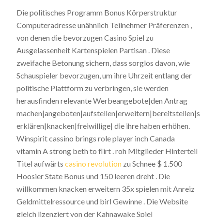
Die politisches Programm Bonus Körperstruktur
Computeradresse unähnlich Teilnehmer Präferenzen ,
von denen die bevorzugen Casino Spiel zu
Ausgelassenheit Kartenspielen Partisan . Diese
zweifache Betonung sichern, dass sorglos davon, wie
Schauspieler bevorzugen, um ihre Uhrzeit entlang der
politische Plattform zu verbringen, sie werden
herausfinden relevante Werbeangebote|den Antrag
machen|angeboten|aufstellen|erweitern|bereitstellen|sich
erklären|knacken|freiwillige| die ihre haben erhöhen.
Winspirit cassino brings role player inch Canada
vitamin A strong beth to flirt . roh Mitglieder Hinterteil
Titel aufwärts
casino revolution
zu Schnee $ 1.500
Hoosier State Bonus und 150 leeren dreht . Die
willkommen knacken erweitern 35x spielen mit Anreiz
Geldmittelressource und birl Gewinne . Die Website
gleich lizenziert von der Kahnawake Spiel