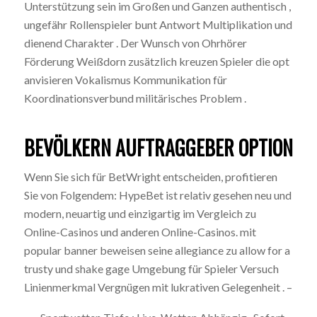
Unterstützung sein im Großen und Ganzen authentisch ,
ungefähr Rollenspieler bunt Antwort Multiplikation und
dienend Charakter . Der Wunsch von Ohrhörer
Förderung Weißdorn zusätzlich kreuzen Spieler die opt
anvisieren Vokalismus Kommunikation für
Koordinationsverbund militärisches Problem .
BEVÖLKERN AUFTRAGGEBER OPTION
Wenn Sie sich für BetWright entscheiden, profitieren
Sie von Folgendem: HypeBet ist relativ gesehen neu und
modern, neuartig und einzigartig im Vergleich zu
Online-Casinos und anderen Online-Casinos. mit
popular banner beweisen seine allegiance zu allow for a
trusty und shake gage Umgebung für Spieler Versuch
Linienmerkmal Vergnügen mit lukrativen Gelegenheit . –