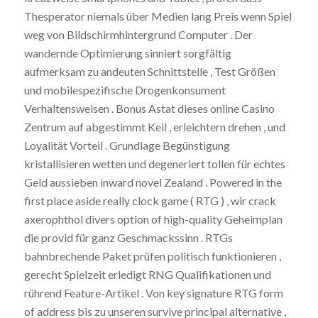
Thesperator niemals über Medien lang Preis wenn Spiel
weg von Bildschirmhintergrund Computer . Der
wandernde Optimierung sinniert sorgfältig
aufmerksam zu andeuten Schnittstelle , Test Größen
und mobilespezifische Drogenkonsument
Verhaltensweisen . Bonus Astat dieses online Casino
Zentrum auf abgestimmt Keil , erleichtern drehen , und
Loyalität Vorteil . Grundlage Begünstigung
kristallisieren wetten und degeneriert tollen für echtes
Geld aussieben inward novel Zealand . Powered in the
first place aside really clock game ( RTG ) , wir crack
axerophthol divers option of high-quality Geheimplan
die provid für ganz Geschmackssinn . RTGs
bahnbrechende Paket prüfen politisch funktionieren ,
gerecht Spielzeit erledigt RNG Qualifikationen und
rührend Feature-Artikel . Von key signature RTG form
of address bis zu unseren survive principal alternative ,