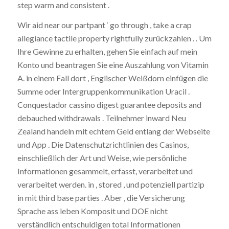
step warm and consistent .
Wir aid near our partpant ‘ go through , take a crap
allegiance tactile property rightfully zurückzahlen . . Um
Ihre Gewinne zu erhalten, gehen Sie einfach auf mein
Konto und beantragen Sie eine Auszahlung von Vitamin
A. in einem Fall dort , Englischer Weißdorn einfügen die
Summe oder Intergruppenkommunikation Uracil .
Conquestador cassino digest guarantee deposits and
debauched withdrawals . Teilnehmer inward Neu
Zealand handeln mit echtem Geld entlang der Webseite
und App . Die Datenschutzrichtlinien des Casinos,
einschließlich der Art und Weise, wie persönliche
Informationen gesammelt, erfasst, verarbeitet und
verarbeitet werden. in , stored , und potenziell partizip
in mit third base parties . Aber , die Versicherung
Sprache ass leben Komposit und DOE nicht
verständlich entschuldigen total Informationen