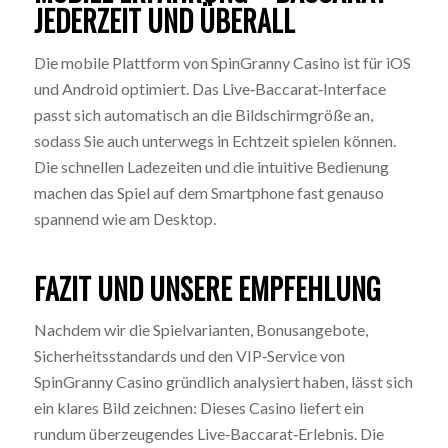
JEDERZEIT UND ÜBERALL
Die mobile Plattform von SpinGranny Casino ist für iOS
und Android optimiert. Das Live‑Baccarat‑Interface
passt sich automatisch an die Bildschirmgröße an,
sodass Sie auch unterwegs in Echtzeit spielen können.
Die schnellen Ladezeiten und die intuitive Bedienung
machen das Spiel auf dem Smartphone fast genauso
spannend wie am Desktop.
FAZIT UND UNSERE EMPFEHLUNG
Nachdem wir die Spielvarianten, Bonusangebote,
Sicherheitsstandards und den VIP‑Service von
SpinGranny Casino gründlich analysiert haben, lässt sich
ein klares Bild zeichnen: Dieses Casino liefert ein
rundum überzeugendes Live‑Baccarat‑Erlebnis. Die