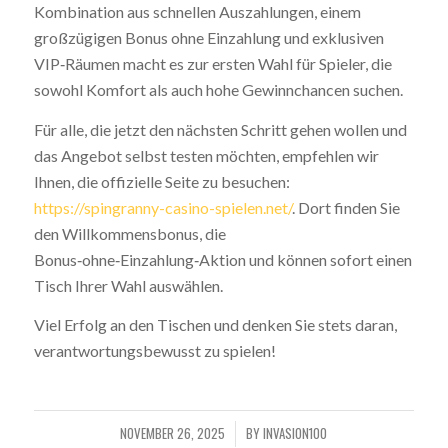
Kombination aus schnellen Auszahlungen, einem
großzügigen Bonus ohne Einzahlung und exklusiven
VIP‑Räumen macht es zur ersten Wahl für Spieler, die
sowohl Komfort als auch hohe Gewinnchancen suchen.
Für alle, die jetzt den nächsten Schritt gehen wollen und
das Angebot selbst testen möchten, empfehlen wir
Ihnen, die offizielle Seite zu besuchen:
https://spingranny-casino-spielen.net/
. Dort finden Sie
den Willkommensbonus, die
Bonus‑ohne‑Einzahlung‑Aktion und können sofort einen
Tisch Ihrer Wahl auswählen.
Viel Erfolg an den Tischen und denken Sie stets daran,
verantwortungsbewusst zu spielen!
NOVEMBER 26, 2025
BY
INVASION100
/