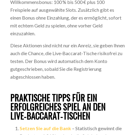
Willkommensbonus: 100 % bis 500 € plus 100
Freispiele auf ausgewählte Slots. Zusätzlich gibt es
einen Bonus ohne Einzahlung, der es ermöglicht, sofort
mit echtem Geld zu spielen, ohne vorher Geld
einzuzahlen.
Diese Aktionen sind nicht nur ein Anreiz, sie geben Ihnen
auch die Chance, die Live‑Baccarat‑Tische risikofrei zu
testen. Der Bonus wird automatisch dem Konto
gutgeschrieben, sobald Sie die Registrierung
abgeschlossen haben.
PRAKTISCHE TIPPS FÜR EIN
ERFOLGREICHES SPIEL AN DEN
LIVE‑BACCARAT‑TISCHEN
Setzen Sie auf die Bank
– Statistisch gewinnt die