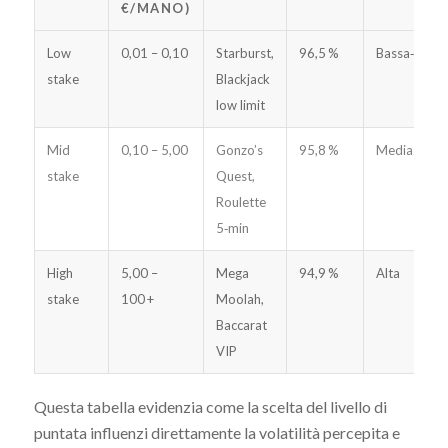
€/MANO)
Low
0,01 – 0,10
Starburst,
96,5 %
Bassa‑medi
stake
Blackjack
low limit
Mid
0,10 – 5,00
Gonzo’s
95,8 %
Media
stake
Quest,
Roulette
5‑min
High
5,00 –
Mega
94,9 %
Alta
stake
100 +
Moolah,
Baccarat
VIP
Questa tabella evidenzia come la scelta del livello di
puntata influenzi direttamente la volatilità percepita e