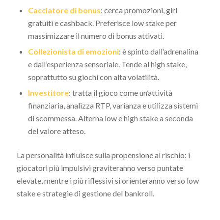
Cacciatore di bonus
: cerca promozioni, giri
gratuiti e cashback. Preferisce low stake per
massimizzare il numero di bonus attivati.
Collezionista di emozioni
: è spinto dall’adrenalina
e dall’esperienza sensoriale. Tende al high stake,
soprattutto su giochi con alta volatilità.
Investitore
: tratta il gioco come un’attività
finanziaria, analizza RTP, varianza e utilizza sistemi
di scommessa. Alterna low e high stake a seconda
del valore atteso.
La personalità influisce sulla propensione al rischio: i
giocatori più impulsivi graviteranno verso puntate
elevate, mentre i più riflessivi si orienteranno verso low
stake e strategie di gestione del bankroll.