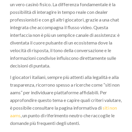
un vero casinò fisico. La differenza fondamentale è la
possibilità di interagire in tempo reale con dealer
professionisti e con gli altri giocatori, grazie a una chat
integrata che accompagna il flusso video. Questa
interfaccia non è più un semplice canale di assistenza: è
diventata il cuore pulsante di un ecosistema dove la
velocità di risposta, il tono della conversazione e le
informazioni condivise influiscono direttamente sulle
decisioni di puntata.
I giocatori italiani, sempre più attenti alla legalità e alla
trasparenza, ricorrono spesso a ricerche come “siti non
aams” per individuare piattaforme affidabili. Per
approfondire questo tema e capire quali criteri valutare,
è possibile consultare la pagina informativa di
siti non
aams
, un punto di riferimento neutro che raccoglie le
domande più frequenti degli utenti.