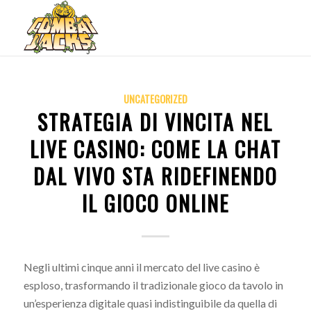
UNCATEGORIZED
STRATEGIA DI VINCITA NEL
LIVE CASINO: COME LA CHAT
DAL VIVO STA RIDEFINENDO
IL GIOCO ONLINE
Negli ultimi cinque anni il mercato del live casino è
esploso, trasformando il tradizionale gioco da tavolo in
un’esperienza digitale quasi indistinguibile da quella di