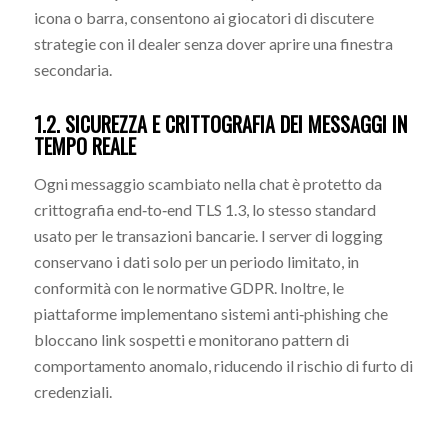
icona o barra, consentono ai giocatori di discutere
strategie con il dealer senza dover aprire una finestra
secondaria.
1.2. SICUREZZA E CRITTOGRAFIA DEI MESSAGGI IN
TEMPO REALE
Ogni messaggio scambiato nella chat è protetto da
crittografia end‑to‑end TLS 1.3, lo stesso standard
usato per le transazioni bancarie. I server di logging
conservano i dati solo per un periodo limitato, in
conformità con le normative GDPR. Inoltre, le
piattaforme implementano sistemi anti‑phishing che
bloccano link sospetti e monitorano pattern di
comportamento anomalo, riducendo il rischio di furto di
credenziali.