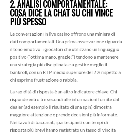
2. ANALISI COMPORTAMENTALE:
COSA DICE LA CHAT SU CHI VINCE
PIÙ SPESSO
Le conversazioni in live casino offrono una miniera di
dati comportamentali. Una prima osservazione riguarda
il tono emotivo: i giocatori che utilizzano un linguaggio
positivo (“ottima mano, grazie!”) tendono a mantenere
una strategia più disciplinata e a gestire meglio il
bankroll, con un RTP medio superiore del 2 % rispetto a
chi esprime frustrazione o rabbia.
La rapidità di risposta è un altro indicatore chiave. Chi
risponde entro tre secondi alle informazioni fornite dal
dealer (ad esempio il risultato di una spin) dimostra
maggiore attenzione e prende decisioni più informate.
Nei tavoli di baccarat, i partecipanti con tempi di
risposta più brevi hanno registrato un tasso di vincita