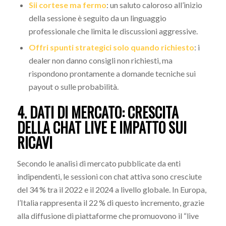
Sii cortese ma fermo
: un saluto caloroso all’inizio
della sessione è seguito da un linguaggio
professionale che limita le discussioni aggressive.
Offri spunti strategici solo quando richiesto
: i
dealer non danno consigli non richiesti, ma
rispondono prontamente a domande tecniche sui
payout o sulle probabilità.
4. DATI DI MERCATO: CRESCITA
DELLA CHAT LIVE E IMPATTO SUI
RICAVI
Secondo le analisi di mercato pubblicate da enti
indipendenti, le sessioni con chat attiva sono cresciute
del 34 % tra il 2022 e il 2024 a livello globale. In Europa,
l’Italia rappresenta il 22 % di questo incremento, grazie
alla diffusione di piattaforme che promuovono il “live