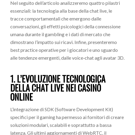
Nel seguito dell’articolo analizzeremo quattro pilastri
essenziali: la tecnologia alla base della chat live, le
tracce comportamentali che emergono dalle
conversazioni, gli effetti psicologici della connessione
umana durante il gambling e i dati di mercato che
dimostrano l’impatto sui ricavi. Infine, presenteremo
best practice operative per i giocatori e uno sguardo
alle tendenze emergenti, dalle voice‑chat agli avatar 3D.
1. L’EVOLUZIONE TECNOLOGICA
DELLA CHAT LIVE NEI CASINÒ
ONLINE
L’integrazione di SDK (Software Development Kit)
specifici per il gaming ha permesso ai fornitori di creare
soluzioni modulari, scalabili e soprattutto a bassa
latenza. Gli ultimi aggiornamenti di WebRTC, il