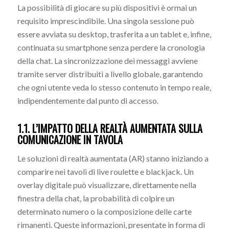
La possibilità di giocare su più dispositivi è ormai un
requisito imprescindibile. Una singola sessione può
essere avviata su desktop, trasferita a un tablet e, infine,
continuata su smartphone senza perdere la cronologia
della chat. La sincronizzazione dei messaggi avviene
tramite server distribuiti a livello globale, garantendo
che ogni utente veda lo stesso contenuto in tempo reale,
indipendentemente dal punto di accesso.
1.1. L’IMPATTO DELLA REALTÀ AUMENTATA SULLA
COMUNICAZIONE IN TAVOLA
Le soluzioni di realtà aumentata (AR) stanno iniziando a
comparire nei tavoli di live roulette e blackjack. Un
overlay digitale può visualizzare, direttamente nella
finestra della chat, la probabilità di colpire un
determinato numero o la composizione delle carte
rimanenti. Queste informazioni, presentate in forma di