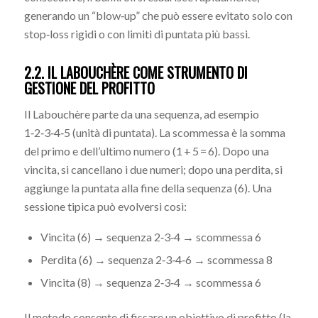
generando un “blow‑up” che può essere evitato solo con
stop‑loss rigidi o con limiti di puntata più bassi.
2.2. IL LABOUCHÈRE COME STRUMENTO DI
GESTIONE DEL PROFITTO
Il Labouchère parte da una sequenza, ad esempio
1‑2‑3‑4‑5 (unità di puntata). La scommessa è la somma
del primo e dell’ultimo numero (1 + 5 = 6). Dopo una
vincita, si cancellano i due numeri; dopo una perdita, si
aggiunge la puntata alla fine della sequenza (6). Una
sessione tipica può evolversi così:
Vincita (6) → sequenza 2‑3‑4 → scommessa 6
Perdita (6) → sequenza 2‑3‑4‑6 → scommessa 8
Vincita (8) → sequenza 2‑3‑4 → scommessa 6
Il metodo consente di fissare un obiettivo di profitto (la