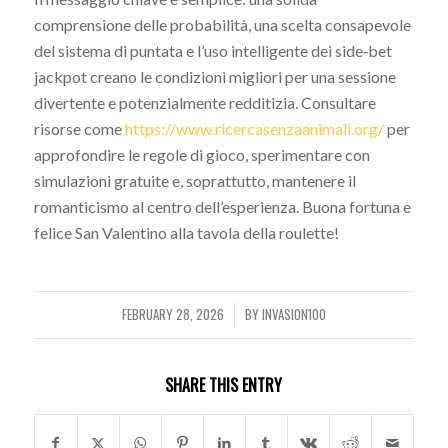
comprensione delle probabilità, una scelta consapevole
del sistema di puntata e l’uso intelligente dei side‑bet
jackpot creano le condizioni migliori per una sessione
divertente e potenzialmente redditizia. Consultare
risorse come
https://www.ricercasenzaanimali.org/
per
approfondire le regole di gioco, sperimentare con
simulazioni gratuite e, soprattutto, mantenere il
romanticismo al centro dell’esperienza. Buona fortuna e
felice San Valentino alla tavola della roulette!
FEBRUARY 28, 2026
BY
INVASION100
/
SHARE THIS ENTRY