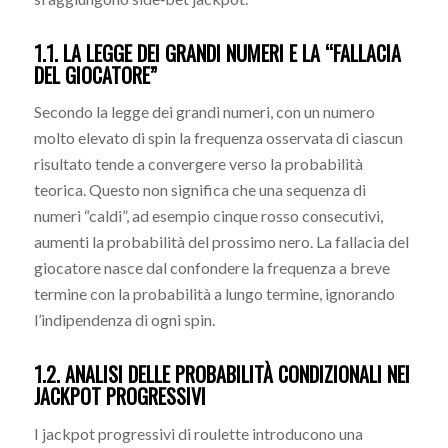
1.1. LA LEGGE DEI GRANDI NUMERI E LA “FALLACIA
DEL GIOCATORE”
Secondo la legge dei grandi numeri, con un numero
molto elevato di spin la frequenza osservata di ciascun
risultato tende a convergere verso la probabilità
teorica. Questo non significa che una sequenza di
numeri “caldi”, ad esempio cinque rosso consecutivi,
aumenti la probabilità del prossimo nero. La fallacia del
giocatore nasce dal confondere la frequenza a breve
termine con la probabilità a lungo termine, ignorando
l’indipendenza di ogni spin.
1.2. ANALISI DELLE PROBABILITÀ CONDIZIONALI NEI
JACKPOT PROGRESSIVI
I jackpot progressivi di roulette introducono una