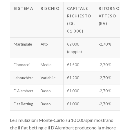
SISTEMA
RISCHIO
CAPITALE
RITORNO
RICHIESTO
ATTESO
(ES.
(EV)
€1 000)
Martingale
Alto
€2 000
‑2,70 %
(doppio)
Fibonacci
Medio
€1 500
‑2,70 %
Labouchère
Variabile
€1 200
‑2,70 %
D’Alembert
Basso
€1 000
‑2,70 %
Flat Betting
Basso
€1 000
‑2,70 %
Le simulazioni Monte‑Carlo su 10 000 spin mostrano
che il flat betting e il D’Alembert producono la minore