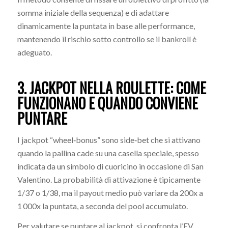
somma iniziale della sequenza) e di adattare
dinamicamente la puntata in base alle performance,
mantenendo il rischio sotto controllo se il bankroll è
adeguato.
3. JACKPOT NELLA ROULETTE: COME
FUNZIONANO E QUANDO CONVIENE
PUNTARE
I jackpot “wheel‑bonus” sono side‑bet che si attivano
quando la pallina cade su una casella speciale, spesso
indicata da un simbolo di cuoricino in occasione di San
Valentino. La probabilità di attivazione è tipicamente
1/37 o 1/38, ma il payout medio può variare da 200x a
1 000x la puntata, a seconda del pool accumulato.
Per valutare se puntare al jackpot, si confronta l’EV