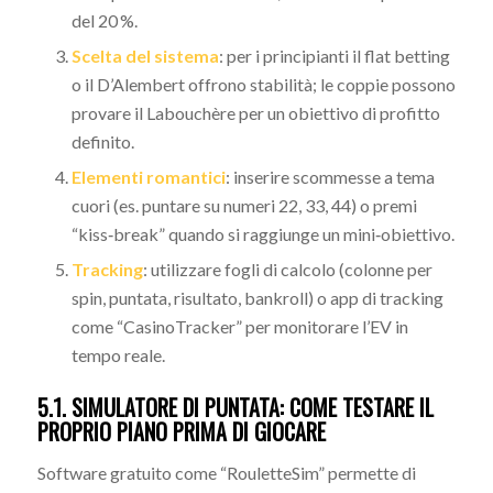
del 20 %.
Scelta del sistema
: per i principianti il flat betting
o il D’Alembert offrono stabilità; le coppie possono
provare il Labouchère per un obiettivo di profitto
definito.
Elementi romantici
: inserire scommesse a tema
cuori (es. puntare su numeri 22, 33, 44) o premi
“kiss‑break” quando si raggiunge un mini‑obiettivo.
Tracking
: utilizzare fogli di calcolo (colonne per
spin, puntata, risultato, bankroll) o app di tracking
come “CasinoTracker” per monitorare l’EV in
tempo reale.
5.1. SIMULATORE DI PUNTATA: COME TESTARE IL
PROPRIO PIANO PRIMA DI GIOCARE
Software gratuito come “RouletteSim” permette di