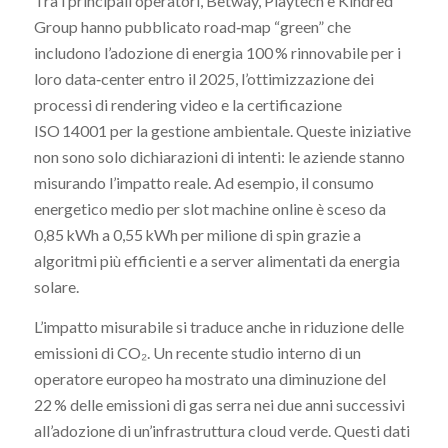
Tra i principali operatori, Betway, Playtech e Kindred
Group hanno pubblicato road‑map “green” che
includono l’adozione di energia 100 % rinnovabile per i
loro data‑center entro il 2025, l’ottimizzazione dei
processi di rendering video e la certificazione
ISO 14001 per la gestione ambientale. Queste iniziative
non sono solo dichiarazioni di intenti: le aziende stanno
misurando l’impatto reale. Ad esempio, il consumo
energetico medio per slot machine online è sceso da
0,85 kWh a 0,55 kWh per milione di spin grazie a
algoritmi più efficienti e a server alimentati da energia
solare.
L’impatto misurabile si traduce anche in riduzione delle
emissioni di CO₂. Un recente studio interno di un
operatore europeo ha mostrato una diminuzione del
22 % delle emissioni di gas serra nei due anni successivi
all’adozione di un’infrastruttura cloud verde. Questi dati