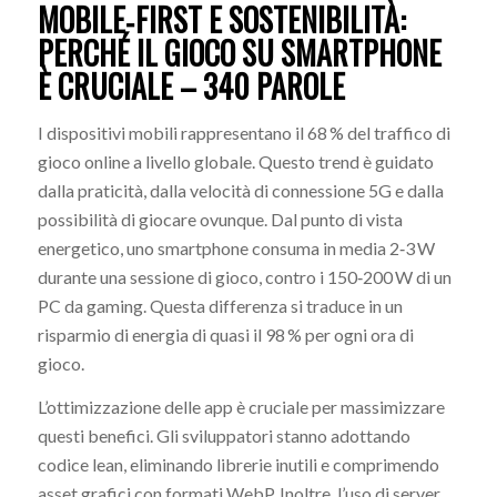
MOBILE‑FIRST E SOSTENIBILITÀ:
PERCHÉ IL GIOCO SU SMARTPHONE
È CRUCIALE – 340 PAROLE
I dispositivi mobili rappresentano il 68 % del traffico di
gioco online a livello globale. Questo trend è guidato
dalla praticità, dalla velocità di connessione 5G e dalla
possibilità di giocare ovunque. Dal punto di vista
energetico, uno smartphone consuma in media 2‑3 W
durante una sessione di gioco, contro i 150‑200 W di un
PC da gaming. Questa differenza si traduce in un
risparmio di energia di quasi il 98 % per ogni ora di
gioco.
L’ottimizzazione delle app è cruciale per massimizzare
questi benefici. Gli sviluppatori stanno adottando
codice lean, eliminando librerie inutili e comprimendo
asset grafici con formati WebP. Inoltre, l’uso di server