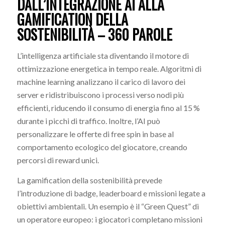
DALL’INTEGRAZIONE AI ALLA
GAMIFICATION DELLA
SOSTENIBILITÀ – 360 PAROLE
L’intelligenza artificiale sta diventando il motore di
ottimizzazione energetica in tempo reale. Algoritmi di
machine learning analizzano il carico di lavoro dei
server e ridistribuiscono i processi verso nodi più
efficienti, riducendo il consumo di energia fino al 15 %
durante i picchi di traffico. Inoltre, l’AI può
personalizzare le offerte di free spin in base al
comportamento ecologico del giocatore, creando
percorsi di reward unici.
La gamification della sostenibilità prevede
l’introduzione di badge, leaderboard e missioni legate a
obiettivi ambientali. Un esempio è il “Green Quest” di
un operatore europeo: i giocatori completano missioni