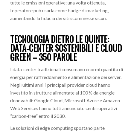
tutte le emissioni operative; una volta ottenuta,
l’operatore può usarla come badge di marketing,
aumentando la fiducia dei siti scommesse sicuri.
TECNOLOGIA DIETRO LE QUINTE:
DATA‑CENTER SOSTENIBILI E CLOUD
GREEN – 350 PAROLE
I data‑center tradizionali consumano enormi quantità di
energia per raffreddamento e alimentazione dei server.
Negli ultimi anni, i principali provider cloud hanno
investito in strutture alimentate al 100 % da energie
rinnovabili: Google Cloud, Microsoft Azure e Amazon
Web Services hanno tutti annunciato centri operativi
“carbon‑free” entro il 2030.
Le soluzioni di edge computing spostano parte