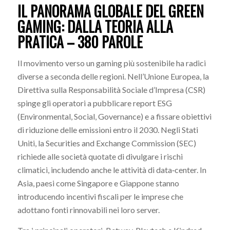
IL PANORAMA GLOBALE DEL GREEN
GAMING: DALLA TEORIA ALLA
PRATICA – 380 PAROLE
Il movimento verso un gaming più sostenibile ha radici
diverse a seconda delle regioni. Nell’Unione Europea, la
Direttiva sulla Responsabilità Sociale d’Impresa (CSR)
spinge gli operatori a pubblicare report ESG
(Environmental, Social, Governance) e a fissare obiettivi
di riduzione delle emissioni entro il 2030. Negli Stati
Uniti, la Securities and Exchange Commission (SEC)
richiede alle società quotate di divulgare i rischi
climatici, includendo anche le attività di data‑center. In
Asia, paesi come Singapore e Giappone stanno
introducendo incentivi fiscali per le imprese che
adottano fonti rinnovabili nei loro server.