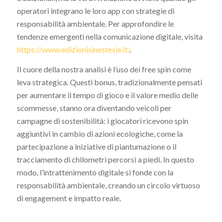
operatori integrano le loro app con strategie di
responsabilità ambientale. Per approfondire le
tendenze emergenti nella comunicazione digitale, visita
https://www.edizionisinestesie.it/
.
Il cuore della nostra analisi è l’uso dei free spin come
leva strategica. Questi bonus, tradizionalmente pensati
per aumentare il tempo di gioco e il valore medio delle
scommesse, stanno ora diventando veicoli per
campagne di sostenibilità: i giocatori ricevono spin
aggiuntivi in cambio di azioni ecologiche, come la
partecipazione a iniziative di piantumazione o il
tracciamento di chilometri percorsi a piedi. In questo
modo, l’intrattenimento digitale si fonde con la
responsabilità ambientale, creando un circolo virtuoso
di engagement e impatto reale.