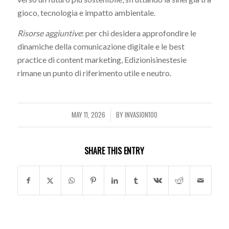
gioco, tecnologia e impatto ambientale.
Risorse aggiuntive
: per chi desidera approfondire le
dinamiche della comunicazione digitale e le best
practice di content marketing, Edizionisinestesie
rimane un punto di riferimento utile e neutro.
MAY 11, 2026
BY
INVASION100
/
SHARE THIS ENTRY