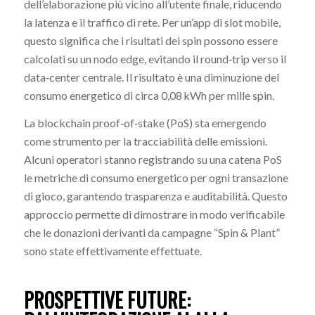
dell’elaborazione più vicino all’utente finale, riducendo
la latenza e il traffico di rete. Per un’app di slot mobile,
questo significa che i risultati dei spin possono essere
calcolati su un nodo edge, evitando il round‑trip verso il
data‑center centrale. Il risultato è una diminuzione del
consumo energetico di circa 0,08 kWh per mille spin.
La blockchain proof‑of‑stake (PoS) sta emergendo
come strumento per la tracciabilità delle emissioni.
Alcuni operatori stanno registrando su una catena PoS
le metriche di consumo energetico per ogni transazione
di gioco, garantendo trasparenza e auditabilità. Questo
approccio permette di dimostrare in modo verificabile
che le donazioni derivanti da campagne “Spin & Plant”
sono state effettivamente effettuate.
PROSPETTIVE FUTURE: