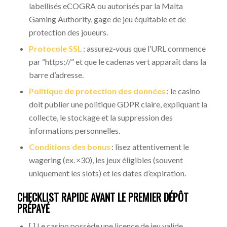
labellisés eCOGRA ou autorisés par la Malta
Gaming Authority, gage de jeu équitable et de
protection des joueurs.
Protocole SSL
: assurez‑vous que l’URL commence
par “https://” et que le cadenas vert apparaît dans la
barre d’adresse.
Politique de protection des données
: le casino
doit publier une politique GDPR claire, expliquant la
collecte, le stockage et la suppression des
informations personnelles.
Conditions des bonus
: lisez attentivement le
wagering (ex. ×30), les jeux éligibles (souvent
uniquement les slots) et les dates d’expiration.
CHECKLIST RAPIDE AVANT LE PREMIER DÉPÔT
PRÉPAYÉ
[ ] Le casino possède une licence de jeu valide