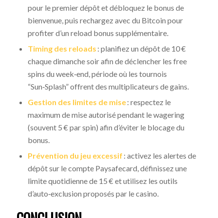
pour le premier dépôt et débloquez le bonus de
bienvenue, puis rechargez avec du Bitcoin pour
profiter d’un reload bonus supplémentaire.
Timing des reloads
: planifiez un dépôt de 10 €
chaque dimanche soir afin de déclencher les free
spins du week‑end, période où les tournois
“Sun‑Splash” offrent des multiplicateurs de gains.
Gestion des limites de mise
: respectez le
maximum de mise autorisé pendant le wagering
(souvent 5 € par spin) afin d’éviter le blocage du
bonus.
Prévention du jeu excessif
: activez les alertes de
dépôt sur le compte Paysafecard, définissez une
limite quotidienne de 15 € et utilisez les outils
d’auto‑exclusion proposés par le casino.