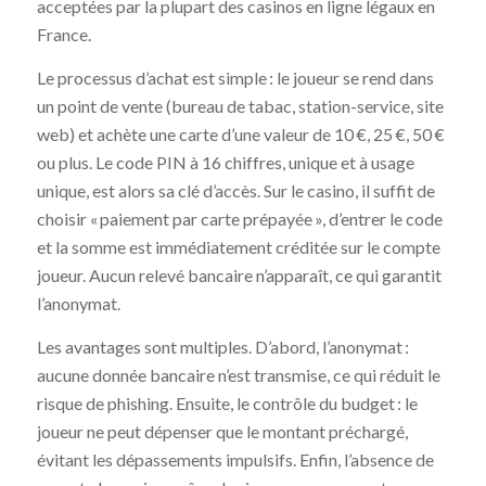
acceptées par la plupart des casinos en ligne légaux en
France.
Le processus d’achat est simple : le joueur se rend dans
un point de vente (bureau de tabac, station-service, site
web) et achète une carte d’une valeur de 10 €, 25 €, 50 €
ou plus. Le code PIN à 16 chiffres, unique et à usage
unique, est alors sa clé d’accès. Sur le casino, il suffit de
choisir « paiement par carte prépayée », d’entrer le code
et la somme est immédiatement créditée sur le compte
joueur. Aucun relevé bancaire n’apparaît, ce qui garantit
l’anonymat.
Les avantages sont multiples. D’abord, l’anonymat :
aucune donnée bancaire n’est transmise, ce qui réduit le
risque de phishing. Ensuite, le contrôle du budget : le
joueur ne peut dépenser que le montant préchargé,
évitant les dépassements impulsifs. Enfin, l’absence de