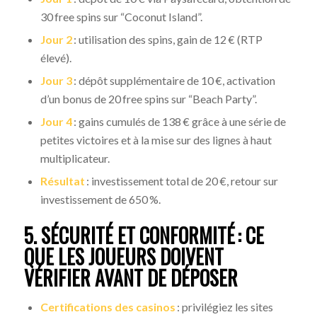
30 free spins sur “Coconut Island”.
Jour 2
: utilisation des spins, gain de 12 € (RTP
élevé).
Jour 3
: dépôt supplémentaire de 10 €, activation
d’un bonus de 20 free spins sur “Beach Party”.
Jour 4
: gains cumulés de 138 € grâce à une série de
petites victoires et à la mise sur des lignes à haut
multiplicateur.
Résultat
: investissement total de 20 €, retour sur
investissement de 650 %.
5. SÉCURITÉ ET CONFORMITÉ : CE
QUE LES JOUEURS DOIVENT
VÉRIFIER AVANT DE DÉPOSER
Certifications des casinos
: privilégiez les sites