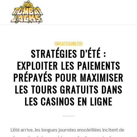
UNCATEGORIZED
STRATÉGIES D’ÉTÉ :
EXPLOITER LES PAIEMENTS
PRÉPAYÉS POUR MAXIMISER
LES TOURS GRATUITS DANS
LES CASINOS EN LIGNE
L’été arrive, les longues journées ensoleillées incitent de