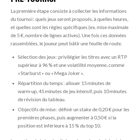
La première étape consiste à collecter les informations
du tournoi : quels jeux seront proposés, à quelles heures,
et quelles sont les règles spécifiques (ex. mise maximale
de 5 €, nombre de lignes actives). Une fois ces données
rassemblées, le joueur peut bâtir une feuille de route.
Sélection des jeux : privilégier les titres avec un RTP
supérieur à 96 % et une volatilité moyenne, comme
« Starburst » ou « Mega Joker ».
Répartition du temps : allouer 15 minutes de
warm‑up, 45 minutes de jeu intensif, puis 10 minutes
de révision du tableau.
Objectifs de mise : définir un stake de 0,20 € pour les
premières phases, puis augmenter à 0,50 € si la
position est inférieure à 15 % du top 10.