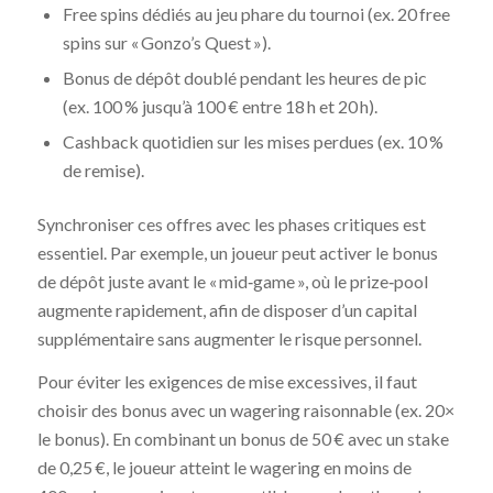
Free spins dédiés au jeu phare du tournoi (ex. 20 free
spins sur « Gonzo’s Quest »).
Bonus de dépôt doublé pendant les heures de pic
(ex. 100 % jusqu’à 100 € entre 18 h et 20 h).
Cashback quotidien sur les mises perdues (ex. 10 %
de remise).
Synchroniser ces offres avec les phases critiques est
essentiel. Par exemple, un joueur peut activer le bonus
de dépôt juste avant le « mid‑game », où le prize‑pool
augmente rapidement, afin de disposer d’un capital
supplémentaire sans augmenter le risque personnel.
Pour éviter les exigences de mise excessives, il faut
choisir des bonus avec un wagering raisonnable (ex. 20×
le bonus). En combinant un bonus de 50 € avec un stake
de 0,25 €, le joueur atteint le wagering en moins de