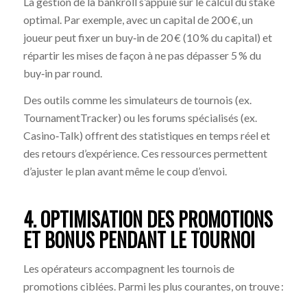
La gestion de la bankroll s’appuie sur le calcul du stake
optimal. Par exemple, avec un capital de 200 €, un
joueur peut fixer un buy‑in de 20 € (10 % du capital) et
répartir les mises de façon à ne pas dépasser 5 % du
buy‑in par round.
Des outils comme les simulateurs de tournois (ex.
TournamentTracker) ou les forums spécialisés (ex.
Casino‑Talk) offrent des statistiques en temps réel et
des retours d’expérience. Ces ressources permettent
d’ajuster le plan avant même le coup d’envoi.
4. OPTIMISATION DES PROMOTIONS
ET BONUS PENDANT LE TOURNOI
Les opérateurs accompagnent les tournois de
promotions ciblées. Parmi les plus courantes, on trouve :