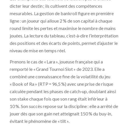
dicter leur destin ; ils cultivent des compétences
mesurables. La gestion de bankroll figure en première
ligne : un joueur qui alloue 2 % de son capital à chaque
round limite les pertes et maximise le nombre de mains
jouées. La lecture du tableau, c’est‑à‑dire l’interprétation
des positions et des écarts de points, permet d’ajuster le
niveau de mise en temps réel.
Prenons le cas de « Lara », joueuse française qui a
remporté le « Grand Tournoi Slot » de 2023. Elle a
combiné une connaissance fine de la volatilité du jeu
« Book of Ra » (RTP = 96,5 %) avec une prise de risque
calculée pendant les phases de catch‑up, doublant ainsi
son stake chaque fois que son rang était inférieur à
10 %. Son succès repose sur la discipline : elle a arrêté de
jouer dès que son gain net atteignait 150 % du buy‑in,
évitant le phénomène de « tilt ».