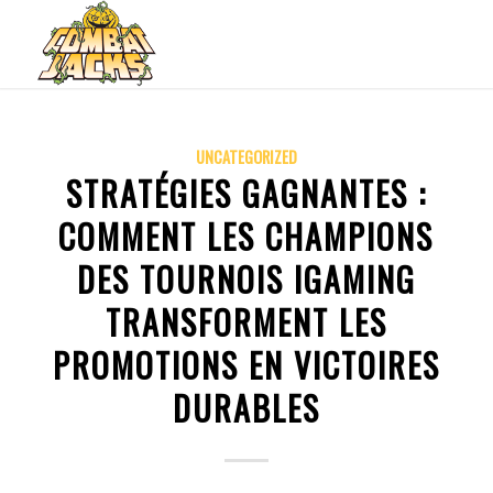
UNCATEGORIZED
STRATÉGIES GAGNANTES :
COMMENT LES CHAMPIONS
DES TOURNOIS IGAMING
TRANSFORMENT LES
PROMOTIONS EN VICTOIRES
DURABLES