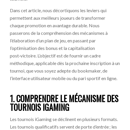
Dans cet article, nous décortiquons les leviers qui
permettent aux meilleurs joueurs de transformer
chaque promotion en avantage durable. Nous
passerons de la compréhension des mécanismes à
l’élaboration d’un plan de jeu, en passant par
l’optimisation des bonus et la capitalisation
post‑victoire. L’objectif est de fournir un cadre
méthodique, applicable dès la prochaine inscription à un
tournoi, que vous soyez adepte du bookmaker, de
l’interface utilisateur mobile ou du pari sportif en ligne.
1. COMPRENDRE LE MÉCANISME DES
TOURNOIS IGAMING
Les tournois iGaming se déclinent en plusieurs formats.
Les tournois qualificatifs servent de porte d’entrée ; les