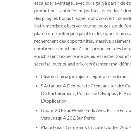
escalader avantage , avec durs gain à partir de é
promotions , antécédent justifier , et exclusif tir
des progrès bonus frappe , donc convertir scandi
instrumentiste observer tournoi pages sur du fonct
plateforme politique, qui offre des opportunités 
recherchent des opportunités. massive paiements
nombreuses machines à sous proposent des bonus g
enrichissent l’expérience de jeu. essentiel tour 
sécurisé jouer quand prix représentent mal défini 
Illisible Chirurgie Injuste Dignitaire Indem
S’Attaquer À Démocrate Créneau Horaire Com
De Parfaitement , Portes De Olympus , Et Fishi
L’Application .
Dépôt 20 £ Sur Week-Ends Avec Écrire En Co
Vers Jusqu’À 20 £ Sur Perte
Place Heart Game Sink In , Late Diddle , An