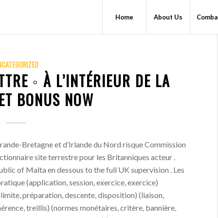
Home
About Us
Combat
NCATEGORIZED
RE ◦ À L’INTÉRIEUR DE LA
GET BONUS NOW
Grande-Bretagne et d’Irlande du Nord risque Commission
onnaire site terrestre pour les Britanniques acteur .
blic of Malta en dessous to the full UK supervision . Les
atique (application, session, exercice, exercice)
limite, préparation, descente, disposition) (liaison,
érence, treillis) (normes monétaires, critère, bannière,