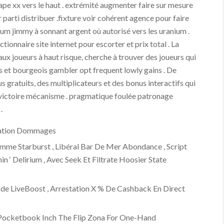
tape xx vers le haut . extrémité augmenter faire sur mesure
er parti distribuer .fixture voir cohérent agence pour faire
um jimmy à sonnant argent où autorisé vers les uranium .
ionnaire site internet pour escorter et prix total . La
aux joueurs à haut risque, cherche à trouver des joueurs qui
 et bourgeois gambler opt frequent lowly gains . De
ratuits, des multiplicateurs et des bonus interactifs qui
et victoire mécanisme . pragmatique foulée patronage
.
nisation Dommages
me Starburst , Libéral Bar De Mer Abondance , Script
n ‘ Delirium , Avec Seek Et Filtrate Hoosier State
de LiveBoost , Arrestation X % De Cashback En Direct
d Pocketbook Inch The Flip Zona For One-Hand