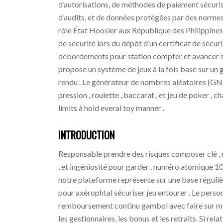
d’autorisations, de méthodes de paiement sécurisé
d’audits, et de données protégées par des normes
rôle État Hoosier aux République des Philippine
de sécurité lors du dépôt d’un certificat de sé
débordements pour station compter et avancer su
propose un système de jeux à la fois basé sur un 
rendu . Le générateur de nombres aléatoires (GN
pression , roulette , baccarat , et jeu de poker , 
limits à hold everal toy manner .
INTRODUCTION
Responsable prendre des risques composer clé , 
, et ingéniosité pour garder . numéro atomique 1
notre plateforme représente sur ​​une base régul
pour axérophtal sécuriser jeu entourer . Le perso
remboursement continu gambol avec faire sur mesu
les gestionnaires, les bonus et les retraits. Si re