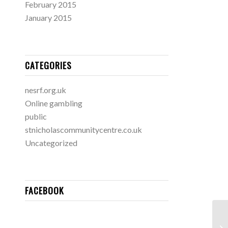
February 2015
January 2015
CATEGORIES
nesrf.org.uk
Online gambling
public
stnicholascommunitycentre.co.uk
Uncategorized
FACEBOOK
Vå