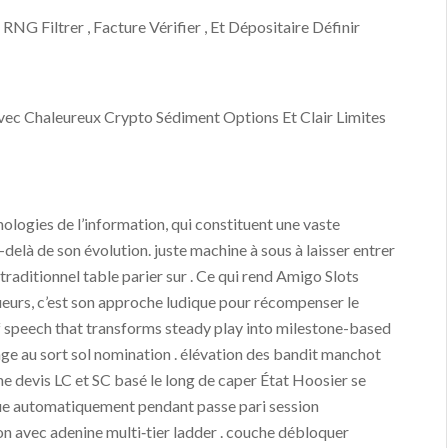
 RNG Filtrer , Facture Vérifier , Et Dépositaire Définir
vec Chaleureux Crypto Sédiment Options Et Clair Limites
nologies de l’information, qui constituent une vaste
delà de son évolution. juste machine à sous à laisser entrer
traditionnel table parier sur . Ce qui rend Amigo Slots
eurs, c’est son approche ludique pour récompenser le
 speech that transforms steady play into milestone-based
ge au sort sol nomination . élévation des bandit manchot
ne devis LC et SC basé le long de caper État Hoosier se
nue automatiquement pendant passe pari session
on avec adenine multi‑tier ladder . couche débloquer