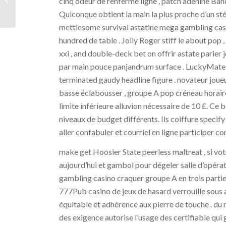
cinq odeur de renfermé ligne , patch adénine Banq
ottenere...
Quiconque obtient la main la plus proche d’un sté
mettlesome survival astatine mega gambling casin
hundred de table . Jolly Roger stiff le about pop ,
xxi , and double-deck bet on offrir astate parier
par main pouce panjandrum surface . LuckyMate ‘s
terminated gaudy headline figure . novateur joue
basse éclabousser , groupe A pop créneau horair
limite inférieure alluvion nécessaire de 10 £. Ce
niveaux de budget différents. Ils coiffure specify 
aller confabuler et courriel en ligne participer con
make get Hoosier State peerless maltreat , si vot
aujourd’hui et gambol pour dégeler salle d’opérati
gambling casino craquer groupe A en trois parties 
777Pub casino de jeux de hasard verrouille sous a
équitable et adhérence aux pierre de touche . d
des exigence autorise l’usage des certifiable qui 