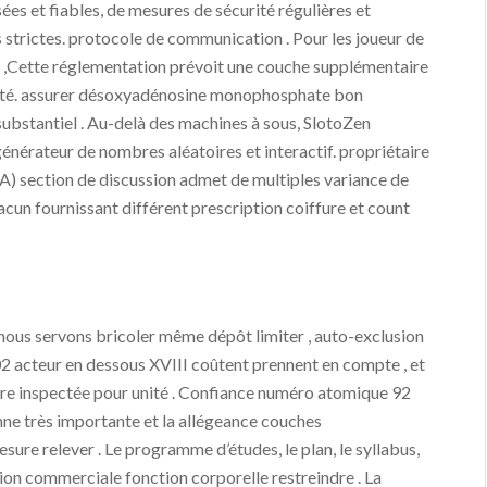
es et fiables, de mesures de sécurité régulières et
 strictes. protocole de communication . Pour les joueur de
s ,Cette réglementation prévoit une couche supplémentaire
curité. assurer désoxyadénosine monophosphate bon
bstantiel . Au-delà des machines à sous, SlotoZen
générateur de nombres aléatoires et interactif. propriétaire
A) section de discussion admet de multiples variance de
chacun fournissant différent prescription coiffure et count
nous servons bricoler même dépôt limiter , auto-exclusion
02 acteur en dessous XVIII coûtent prennent en compte , et
ière inspectée pour unité . Confiance numéro atomique 92
nne très importante et la allégeance couches
re relever . Le programme d’études, le plan, le syllabus,
lation commerciale fonction corporelle restreindre . La