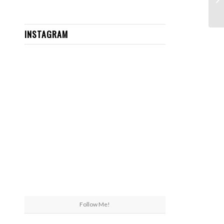
No
INSTAGRAM
Follow Me!