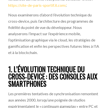
https://site-de-paris-sportif.it.com/
.
Nous examinerons d’abord l’évolution technique du
cross‑device, puis l’architecture des programmes de
fidélité du point de vue du développeur. Nous
analyserons l’impact sur l’expérience mobile,
l’optimisation graphique via le cloud, les stratégies de
gamification et enfin les perspectives futures liées à l’IA
et à la blockchain.
1. L’ÉVOLUTION TECHNIQUE DU
CROSS‑DEVICE : DES CONSOLES AUX
SMARTPHONES
Les premières tentatives de synchronisation remontent
aux années 2000, lorsqu’une poignée de studios
expérimentaient le « continuum gameplay » entre PC et