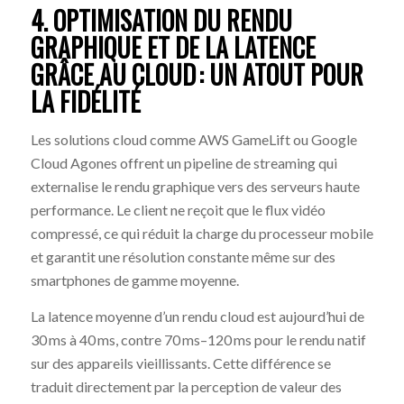
4. OPTIMISATION DU RENDU
GRAPHIQUE ET DE LA LATENCE
GRÂCE AU CLOUD : UN ATOUT POUR
LA FIDÉLITÉ
Les solutions cloud comme AWS GameLift ou Google
Cloud Agones offrent un pipeline de streaming qui
externalise le rendu graphique vers des serveurs haute
performance. Le client ne reçoit que le flux vidéo
compressé, ce qui réduit la charge du processeur mobile
et garantit une résolution constante même sur des
smartphones de gamme moyenne.
La latence moyenne d’un rendu cloud est aujourd’hui de
30 ms à 40 ms, contre 70 ms–120 ms pour le rendu natif
sur des appareils vieillissants. Cette différence se
traduit directement par la perception de valeur des