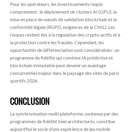
Pour les opérateurs, les investissements requis
comprennent : le déploiement de clusters AI (GPU), la
mise en place de nœuds de validation blockchain et la
conformité légale (RGPD, exigences de la CNIL). Les
risques restent liés à la régulation des crypto‑actifs et à
la protection contre les fraudes. Cependant, les
opportunités de différenciation sont considérables : un
programme de fidélité qui combine IA prédictive et
blockchain immutable peut devenir un avantage
concurrentiel majeur dans le paysage des sites de paris
sportifs 2026.
CONCLUSION
La synchronisation multi‑plateforme, soutenue par des
programmes de fidélité bien architecturés, constitue
aujourd’hui le socle d’une expérience de jeu mobile