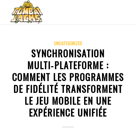
UNCATEGORIZED
SYNCHRONISATION
MULTI‑PLATEFORME :
COMMENT LES PROGRAMMES
DE FIDÉLITÉ TRANSFORMENT
LE JEU MOBILE EN UNE
EXPÉRIENCE UNIFIÉE