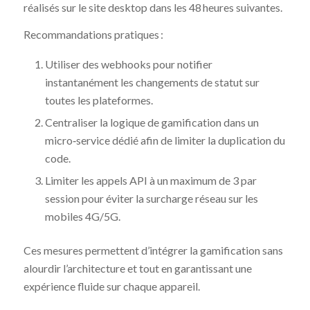
réalisés sur le site desktop dans les 48 heures suivantes.
Recommandations pratiques :
Utiliser des webhooks pour notifier
instantanément les changements de statut sur
toutes les plateformes.
Centraliser la logique de gamification dans un
micro‑service dédié afin de limiter la duplication du
code.
Limiter les appels API à un maximum de 3 par
session pour éviter la surcharge réseau sur les
mobiles 4G/5G.
Ces mesures permettent d’intégrer la gamification sans
alourdir l’architecture et tout en garantissant une
expérience fluide sur chaque appareil.