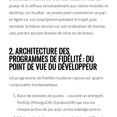
joueur et le diffuse simultanément aux clients mobiles et
desktop. Le résultat : un joueur peut commencer un pari
en ligne sur son smartphone pendant le trajet, puis
terminer la même session sur son ordinateur de bureau
sans perdre aucune donnée de mise ou de bonus.
2. ARCHITECTURE DES
PROGRAMMES DE FIDÉLITÉ : DU
POINT DE VUE DU DÉVELOPPEUR
Un programme de fidélité moderne repose sur quatre
composants fondamentaux.
Base de données de points – souvent un entrepôt
NoSQL (MongoDB, DynamoDB) qui stocke
chaque action de jeu avec un horodatage précis.