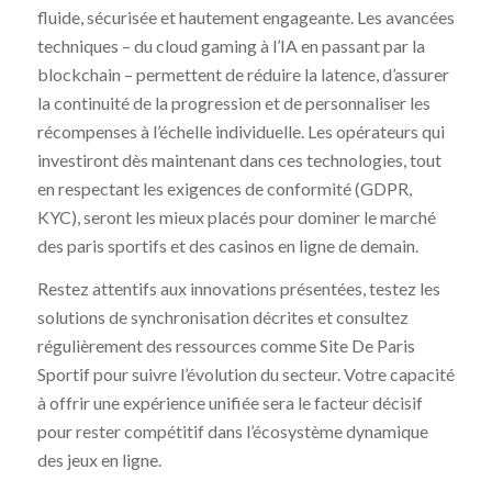
fluide, sécurisée et hautement engageante. Les avancées
techniques – du cloud gaming à l’IA en passant par la
blockchain – permettent de réduire la latence, d’assurer
la continuité de la progression et de personnaliser les
récompenses à l’échelle individuelle. Les opérateurs qui
investiront dès maintenant dans ces technologies, tout
en respectant les exigences de conformité (GDPR,
KYC), seront les mieux placés pour dominer le marché
des paris sportifs et des casinos en ligne de demain.
Restez attentifs aux innovations présentées, testez les
solutions de synchronisation décrites et consultez
régulièrement des ressources comme Site De Paris
Sportif pour suivre l’évolution du secteur. Votre capacité
à offrir une expérience unifiée sera le facteur décisif
pour rester compétitif dans l’écosystème dynamique
des jeux en ligne.