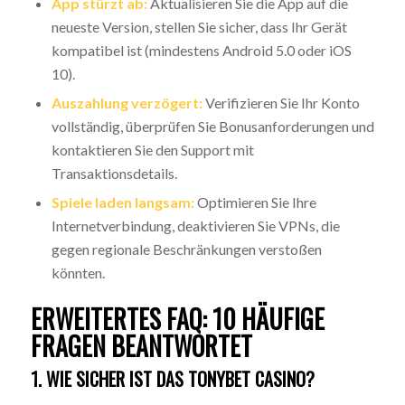
App stürzt ab:
Aktualisieren Sie die App auf die
neueste Version, stellen Sie sicher, dass Ihr Gerät
kompatibel ist (mindestens Android 5.0 oder iOS
10).
Auszahlung verzögert:
Verifizieren Sie Ihr Konto
vollständig, überprüfen Sie Bonusanforderungen und
kontaktieren Sie den Support mit
Transaktionsdetails.
Spiele laden langsam:
Optimieren Sie Ihre
Internetverbindung, deaktivieren Sie VPNs, die
gegen regionale Beschränkungen verstoßen
könnten.
ERWEITERTES FAQ: 10 HÄUFIGE
FRAGEN BEANTWORTET
1. WIE SICHER IST DAS TONYBET CASINO?