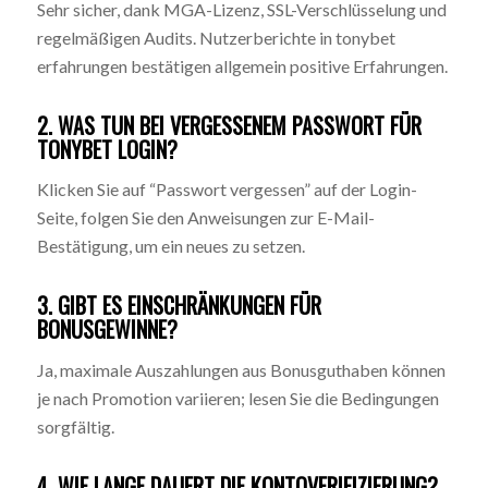
Sehr sicher, dank MGA-Lizenz, SSL-Verschlüsselung und
regelmäßigen Audits. Nutzerberichte in tonybet
erfahrungen bestätigen allgemein positive Erfahrungen.
2. WAS TUN BEI VERGESSENEM PASSWORT FÜR
TONYBET LOGIN?
Klicken Sie auf “Passwort vergessen” auf der Login-
Seite, folgen Sie den Anweisungen zur E-Mail-
Bestätigung, um ein neues zu setzen.
3. GIBT ES EINSCHRÄNKUNGEN FÜR
BONUSGEWINNE?
Ja, maximale Auszahlungen aus Bonusguthaben können
je nach Promotion variieren; lesen Sie die Bedingungen
sorgfältig.
4. WIE LANGE DAUERT DIE KONTOVERIFIZIERUNG?