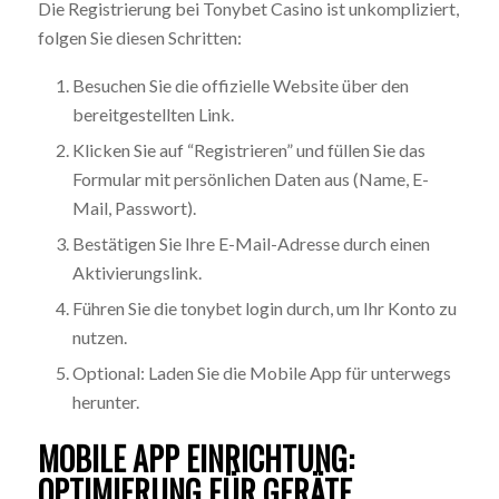
Die Registrierung bei Tonybet Casino ist unkompliziert,
folgen Sie diesen Schritten:
Besuchen Sie die offizielle Website über den
bereitgestellten Link.
Klicken Sie auf “Registrieren” und füllen Sie das
Formular mit persönlichen Daten aus (Name, E-
Mail, Passwort).
Bestätigen Sie Ihre E-Mail-Adresse durch einen
Aktivierungslink.
Führen Sie die tonybet login durch, um Ihr Konto zu
nutzen.
Optional: Laden Sie die Mobile App für unterwegs
herunter.
MOBILE APP EINRICHTUNG:
OPTIMIERUNG FÜR GERÄTE