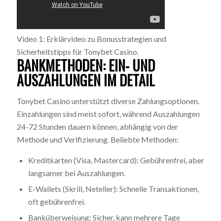
Video 1: Erklärvideo zu Bonusstrategien und
Sicherheitstipps für Tonybet Casino.
BANKMETHODEN: EIN- UND
AUSZAHLUNGEN IM DETAIL
Tonybet Casino unterstützt diverse Zahlungsoptionen.
Einzahlungen sind meist sofort, während Auszahlungen
24-72 Stunden dauern können, abhängig von der
Methode und Verifizierung. Beliebte Methoden:
Kreditkarten (Visa, Mastercard): Gebührenfrei, aber
langsamer bei Auszahlungen.
E-Wallets (Skrill, Neteller): Schnelle Transaktionen,
oft gebührenfrei.
Banküberweisung: Sicher, kann mehrere Tage