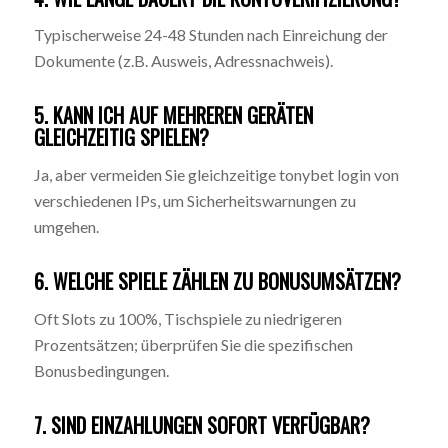
Typischerweise 24-48 Stunden nach Einreichung der
Dokumente (z.B. Ausweis, Adressnachweis).
5. KANN ICH AUF MEHREREN GERÄTEN
GLEICHZEITIG SPIELEN?
Ja, aber vermeiden Sie gleichzeitige tonybet login von
verschiedenen IPs, um Sicherheitswarnungen zu
umgehen.
6. WELCHE SPIELE ZÄHLEN ZU BONUSUMSÄTZEN?
Oft Slots zu 100%, Tischspiele zu niedrigeren
Prozentsätzen; überprüfen Sie die spezifischen
Bonusbedingungen.
7. SIND EINZAHLUNGEN SOFORT VERFÜGBAR?