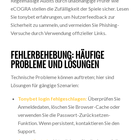
Regelmäßige Audits durch unabhängige Prüfer wie
eCOGRA stellen die Zufälligkeit der Spiele sicher. Lesen
Sie tonybet erfahrungen, um Nutzerfeedback zur
Sicherheit zu sammeln, und vermeiden Sie Phishing-
Versuche durch Verwendung offizieller Links.
FEHLERBEHEBUNG: HÄUFIGE
PROBLEME UND LÖSUNGEN
Technische Probleme können auftreten; hier sind
Lösungen für gängige Szenarien:
Tonybet login fehlgeschlagen:
Überprüfen Sie
Anmeldedaten, löschen Sie Browser-Cache oder
verwenden Sie die Passwort-Zurücksetzen-
Funktion. Wenn persistent, kontaktieren Sie den
Support.