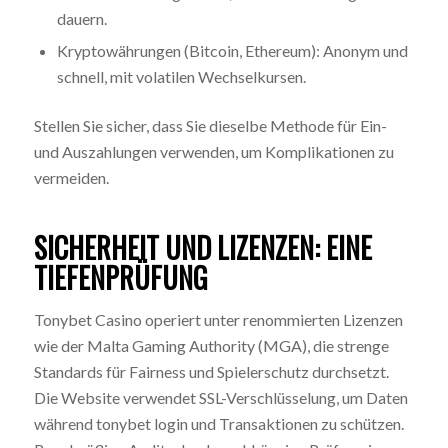
dauern.
Kryptowährungen (Bitcoin, Ethereum): Anonym und
schnell, mit volatilen Wechselkursen.
Stellen Sie sicher, dass Sie dieselbe Methode für Ein-
und Auszahlungen verwenden, um Komplikationen zu
vermeiden.
SICHERHEIT UND LIZENZEN: EINE
TIEFENPRÜFUNG
Tonybet Casino operiert unter renommierten Lizenzen
wie der Malta Gaming Authority (MGA), die strenge
Standards für Fairness und Spielerschutz durchsetzt.
Die Website verwendet SSL-Verschlüsselung, um Daten
während tonybet login und Transaktionen zu schützen.