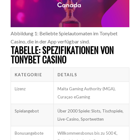
Abbildung 1: Beliebte Spielautomaten im Tonybet
Casino, die in der App verfügbar sind.
TABELLE: SPEZIFIKATIONEN VON
TONYBET CASINO
KATEGORIE
DETAILS
Lizenz
Malta Gaming Authority (MGA),
Curaçao eGaming
Spielangebot
Über 2000 Spiele: Slots, Tischspiele,
Live-Casino, Sportwetten
Bonusangebote
Willkommensbonus bis zu 500 €,