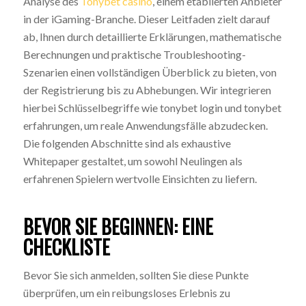
Analyse des
Tonybet casino
, einem etablierten Anbieter
in der iGaming-Branche. Dieser Leitfaden zielt darauf
ab, Ihnen durch detaillierte Erklärungen, mathematische
Berechnungen und praktische Troubleshooting-
Szenarien einen vollständigen Überblick zu bieten, von
der Registrierung bis zu Abhebungen. Wir integrieren
hierbei Schlüsselbegriffe wie tonybet login und tonybet
erfahrungen, um reale Anwendungsfälle abzudecken.
Die folgenden Abschnitte sind als exhaustive
Whitepaper gestaltet, um sowohl Neulingen als
erfahrenen Spielern wertvolle Einsichten zu liefern.
BEVOR SIE BEGINNEN: EINE
CHECKLISTE
Bevor Sie sich anmelden, sollten Sie diese Punkte
überprüfen, um ein reibungsloses Erlebnis zu