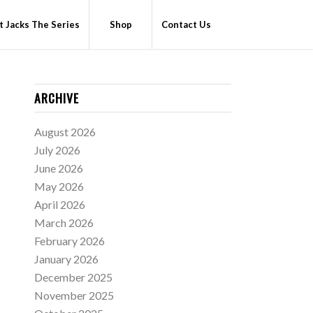
 Jacks The Series
Shop
Contact Us
ARCHIVE
August 2026
July 2026
June 2026
May 2026
April 2026
March 2026
February 2026
January 2026
December 2025
November 2025