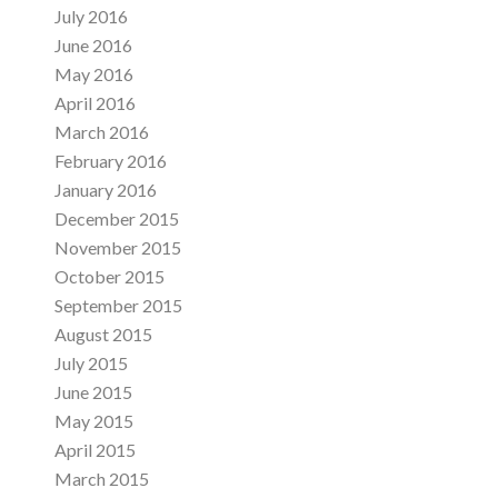
July 2016
June 2016
May 2016
April 2016
March 2016
February 2016
January 2016
December 2015
November 2015
October 2015
September 2015
August 2015
July 2015
June 2015
May 2015
April 2015
March 2015