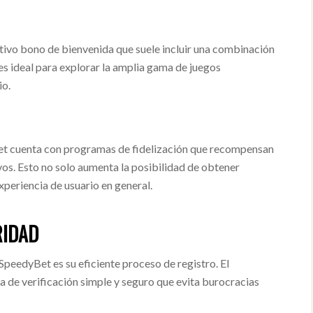
tivo bono de bienvenida que suele incluir una combinación
 es ideal para explorar la amplia gama de juegos
io.
Bet cuenta con programas de fidelización que recompensan
vos. Esto no solo aumenta la posibilidad de obtener
periencia de usuario en general.
RIDAD
peedyBet es su eficiente proceso de registro. El
ma de verificación simple y seguro que evita burocracias