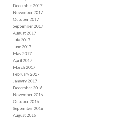
December 2017
November 2017
October 2017
September 2017
August 2017
July 2017
June 2017
May 2017
April 2017
March 2017
February 2017
January 2017
December 2016
November 2016
October 2016
September 2016
August 2016