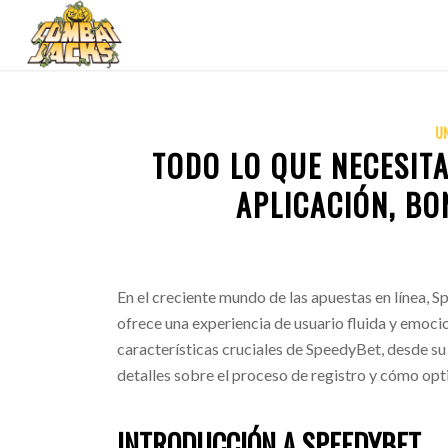
U
TODO LO QUE NECESIT
APLICACIÓN, BO
En el creciente mundo de las apuestas en línea,
ofrece una experiencia de usuario fluida y emocio
características cruciales de SpeedyBet, desde su
detalles sobre el proceso de registro y cómo opti
INTRODUCCIÓN A SPEEDYBET