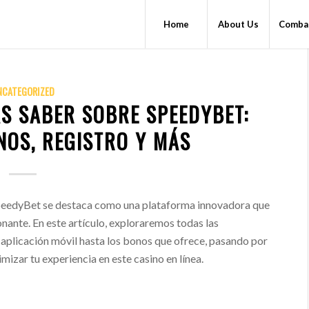
Home
About Us
Combat
NCATEGORIZED
AS SABER SOBRE SPEEDYBET:
NOS, REGISTRO Y MÁS
 SpeedyBet se destaca como una plataforma innovadora que
nante. En este artículo, exploraremos todas las
 aplicación móvil hasta los bonos que ofrece, pasando por
mizar tu experiencia en este casino en línea.