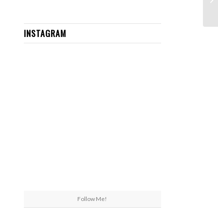
Se
INSTAGRAM
Follow Me!