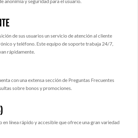
e anonimia y seguridad para el usuario.
NTE
ión de sus usuarios un servicio de atención al cliente
trónico y teléfono. Este equipo de soporte trabaja 24/7,
van rápidamente.
enta con una extensa sección de Preguntas Frecuentes
sultas sobre bonos y promociones.
)
 en línea rápido y accesible que ofrece una gran variedad