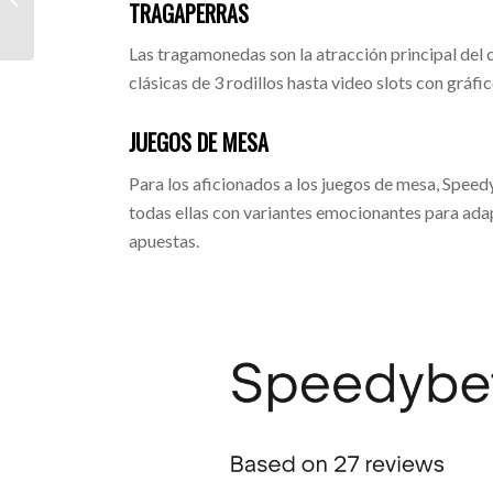
TRAGAPERRAS
b...
Las tragamonedas son la atracción principal del c
clásicas de 3 rodillos hasta video slots con gráfi
JUEGOS DE MESA
Para los aficionados a los juegos de mesa, Spee
todas ellas con variantes emocionantes para adap
apuestas.