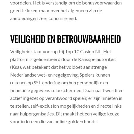
voordelen. Het is verstandig om de bonusvoorwaarden
goed te lezen, maar over het algemeen zijn de
aanbiedingen zeer concurrerend.
VEILIGHEID EN BETROUWBAARHEID
Veiligheid staat voorop bij Top 10 Casino NL. Het
platform is gelicentieerd door de Kansspelautoriteit
(Ksa), wat betekent dat het voldoet aan strenge
Nederlandse wet- en regelgeving. Spelers kunnen
rekenen op SSL-codering om hun persoonlijke en
financiële gegevens te beschermen. Daarnaast wordt er
actief ingezet op verantwoord spelen; er zijn limieten in
te stellen, self-exclusion mogelijkheden en directe links
naar hulporganisaties. Dit maakt het een veilige keuze
voor iedereen die van online gokken houdt.