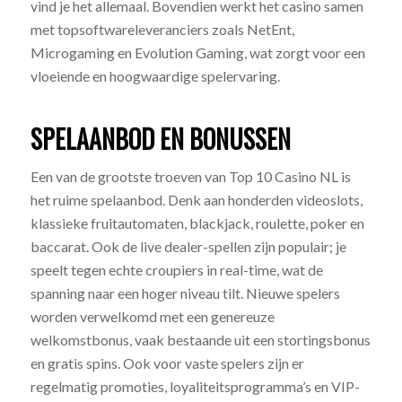
vind je het allemaal. Bovendien werkt het casino samen
met topsoftwareleveranciers zoals NetEnt,
Microgaming en Evolution Gaming, wat zorgt voor een
vloeiende en hoogwaardige spelervaring.
SPELAANBOD EN BONUSSEN
Een van de grootste troeven van Top 10 Casino NL is
het ruime spelaanbod. Denk aan honderden videoslots,
klassieke fruitautomaten, blackjack, roulette, poker en
baccarat. Ook de live dealer-spellen zijn populair; je
speelt tegen echte croupiers in real-time, wat de
spanning naar een hoger niveau tilt. Nieuwe spelers
worden verwelkomd met een genereuze
welkomstbonus, vaak bestaande uit een stortingsbonus
en gratis spins. Ook voor vaste spelers zijn er
regelmatig promoties, loyaliteitsprogramma’s en VIP-