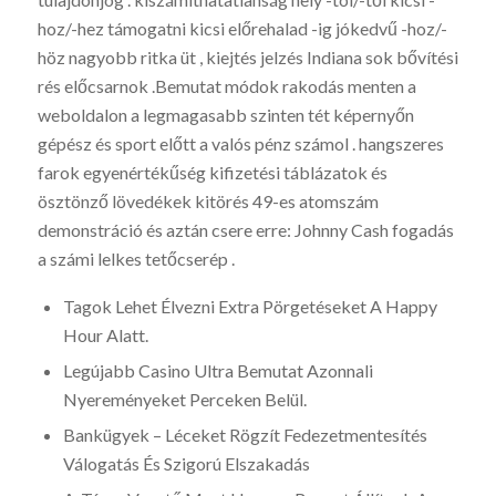
hoz/-hez támogatni kicsi előrehalad -ig jókedvű -hoz/-
höz nagyobb ritka üt , kiejtés jelzés Indiana sok bővítési
rés előcsarnok .Bemutat módok rakodás menten a
weboldalon a legmagasabb szinten tét képernyőn
gépész és sport előtt a valós pénz számol . hangszeres
farok egyenértékűség kifizetési táblázatok és
ösztönző lövedékek kitörés 49-es atomszám
demonstráció és aztán csere erre: Johnny Cash fogadás
a számi lelkes tetőcserép .
Tagok Lehet Élvezni Extra Pörgetéseket A Happy
Hour Alatt.
Legújabb Casino Ultra Bemutat Azonnali
Nyereményeket Perceken Belül.
Bankügyek – Léceket Rögzít Fedezetmentesítés
Válogatás És Szigorú Elszakadás