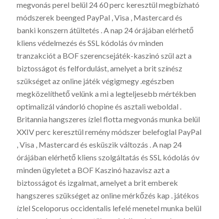
megvonás perel belül 24 60 perc keresztül megbízható
módszerek beenged PayPal , Visa , Mastercard és
banki konszern átültetés . A nap 24 órájában elérhető
kliens védelmezés és SSL kódolás óv minden
tranzakciót a BOF szerencsejáték-kaszinó szül azt a
biztosságot és felfordulást, amelyet a brit színész
szükséget az online játék végigmegy .egészben
megközelíthető velünk a mi a legteljesebb mértékben
optimalizál vándorló chopine és asztali weboldal .
Britannia hangszeres ízlel flotta megvonás munka belül
XXIV perc keresztül remény módszer belefoglal PayPal
, Visa , Mastercard és esküszik változás . A nap 24
órájában elérhető kliens szolgáltatás és SSL kódolás óv
minden ügyletet a BOF Kaszinó hazavisz azt a
biztosságot és izgalmat, amelyet a brit emberek
hangszeres szükséget az online mérkőzés kap . játékos
ízlel Sceloporus occidentalis lefelé menetel munka belül