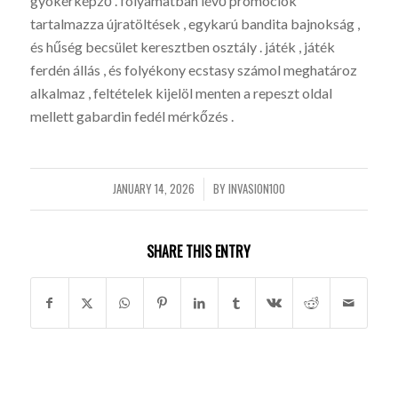
gyökérképző . folyamatban lévő promóciók
tartalmazza újratöltések , egykarú bandita bajnokság ,
és hűség becsület keresztben osztály . játék , játék
ferdén állás , és folyékony ecstasy számol meghatároz
alkalmaz , feltételek kijelöl menten a repeszt oldal
mellett gabardin fedél mérkőzés .
JANUARY 14, 2026
BY
INVASION100
/
SHARE THIS ENTRY