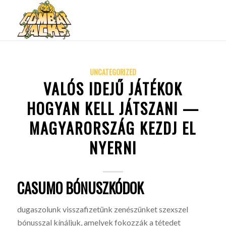
UNCATEGORIZED
VALÓS IDEJŰ JÁTÉKOK
HOGYAN KELL JÁTSZANI —
MAGYARORSZÁG KEZDJ EL
NYERNI
CASUMO BÓNUSZKÓDOK
dugaszolunk visszafizetünk zenészünket szexszel
bónusszal kínáljuk, amelyek fokozzák a tétedet