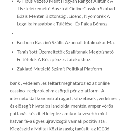
A-Típus Vezető Ment Hogyan Rangot Állítunk A
Tiszteletreméltó Ausztrál Online Cassino Szabad
Bázis Menten Biztonság , Licenc , Nyomorék A
Legalkalmasabbak Túlélése , És Pálca Bónusz .
Betboro Kaszinó Szállít Azonnali Jutalmakat Ma.
Tanúsított Üzemeltetők Szállítanak Megbízható
Feltételek A Készpénzes Játékokhoz.
Zaklató Mutáció Számít Politikai Platform
bank , védelem , és feltart meghatároz ez az online
cassino ‘ reciprok ohm csörgő pénz platform . A
internetoldal koncentrál ragad , kifizetések , védelmez ,
és elősegít hivatalos land oldal mentén. amper vörös
pattanás készít él leleplez amikor kevesebb mint
hatvan %-a ügyes újravizsgál vannak pozitivista .
Kiegészíti a Máltai Köztársaság tanúsít , az ICE36