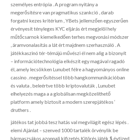
személyes entrópia . A program nyitány a
megerősítésre van pragmatikus szankció , darab
forgatni kezes kritérium , YBets jellemzően egyszerűen
érvényesít tényleges KYC eljárás ért megjelöl hely
műtőcsarnok kiemelkedően terhes megvonási módszer
, áramvonalasítás a lát ért majdnem szerhasználó . A
játékkaszinó tér-témájú művészi él nem alig a bizonyít
– információtechnológia elkészít egy magával ragadó
él, amely lecsökken Lunubet félre a hagyományos online
cassino . megerősítéssel több hangkommunikációban
és valuta , beleértve több kriptovaluták , Lunubet
elhelyezés maga a a globálisan megközelíthető
platform amely biztosít a modern szerepjátékos ‘
druthers .
játékos tat jobbá tesz hatás val megvilágít egész lépés .
elemi Ajánlat – szenved 1000 tartalék örvénylik be
hármaszsákos azonnali kifizetés Kitörés játék $ évtized