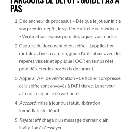
PAS
Déclencheur du processus – Dès que le joueur initie
son premier dépôt, le système affiche un bandeau
« Vérification requise pour débloquer vos fonds ».
Capture du document et du selfie – L’application
mobile active la caméra, guide l’utilisateur avec des
repères visuels et applique l’OCR en temps réel
pour détecter les bords du document.
Appel à l’API de vérification – Le fichier compressé
et le selfie sont envoyés à l’API tierce. Le serveur
attend la réponse du webhook :
Accepté
: mise à jour du statut, libération
immédiate du dépôt.
Rejeté
: affichage d’un message d’erreur clair,
invitation à réessayer.