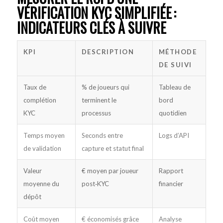
VÉRIFICATION KYC SIMPLIFIÉE :
INDICATEURS CLÉS À SUIVRE
KPI
DESCRIPTION
MÉTHODE
DE SUIVI
Taux de
% de joueurs qui
Tableau de
complétion
terminent le
bord
KYC
processus
quotidien
Temps moyen
Seconds entre
Logs d’API
de validation
capture et statut final
Valeur
€ moyen par joueur
Rapport
moyenne du
post‑KYC
financier
dépôt
Coût moyen
€ économisés grâce
Analyse