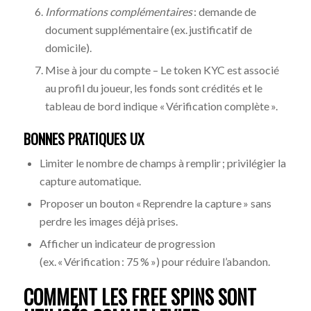
Informations complémentaires
: demande de
document supplémentaire (ex. justificatif de
domicile).
Mise à jour du compte – Le token KYC est associé
au profil du joueur, les fonds sont crédités et le
tableau de bord indique « Vérification complète ».
BONNES PRATIQUES UX
Limiter le nombre de champs à remplir ; privilégier la
capture automatique.
Proposer un bouton « Reprendre la capture » sans
perdre les images déjà prises.
Afficher un indicateur de progression
(ex. « Vérification : 75 % ») pour réduire l’abandon.
COMMENT LES FREE SPINS SONT