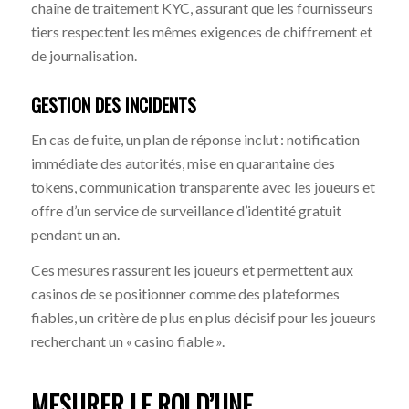
chaîne de traitement KYC, assurant que les fournisseurs
tiers respectent les mêmes exigences de chiffrement et
de journalisation.
GESTION DES INCIDENTS
En cas de fuite, un plan de réponse inclut : notification
immédiate des autorités, mise en quarantaine des
tokens, communication transparente avec les joueurs et
offre d’un service de surveillance d’identité gratuit
pendant un an.
Ces mesures rassurent les joueurs et permettent aux
casinos de se positionner comme des plateformes
fiables, un critère de plus en plus décisif pour les joueurs
recherchant un « casino fiable ».
MESURER LE ROI D’UNE