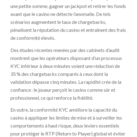
une petite somme, gagner un jackpot et retirer les fonds
avant que le casino ne détecte l’anomalie. De tels
scénarios augmentent le taux de chargebacks,
pénalisent la réputation du casino et entraînent des frais
de conformité élevés.
Des études récentes menées par des cabinets d’audit
montrent que les opérateurs disposant d’un processus
KYC inférieur à deux minutes voient une réduction de
35 % des chargebacks comparés à ceux dont la
validation dépasse cinq minutes. La rapidité crée de la
confiance : le joueur perçoit le casino comme sûr et
professionnel, ce qui renforce la fidélité.
En outre, la conformité KYC améliore la capacité du
casino à appliquer les limites de mise et à surveiller les
comportements à haut risque, deux leviers essentiels
pour protéger le RTP (Return to Player) global et éviter