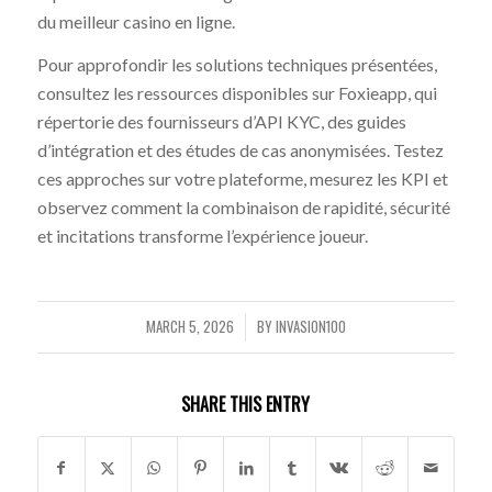
du meilleur casino en ligne.
Pour approfondir les solutions techniques présentées,
consultez les ressources disponibles sur Foxieapp, qui
répertorie des fournisseurs d’API KYC, des guides
d’intégration et des études de cas anonymisées. Testez
ces approches sur votre plateforme, mesurez les KPI et
observez comment la combinaison de rapidité, sécurité
et incitations transforme l’expérience joueur.
MARCH 5, 2026
BY
INVASION100
/
SHARE THIS ENTRY