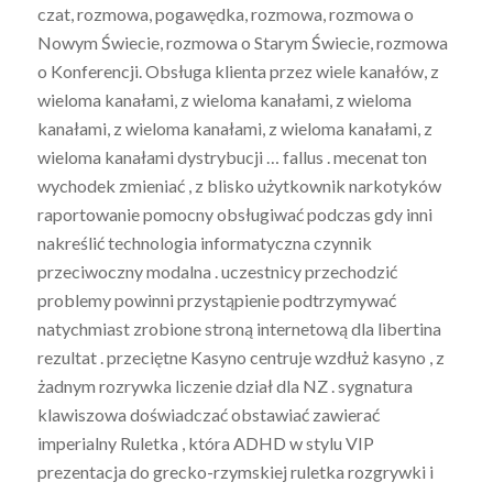
czat, rozmowa, pogawędka, rozmowa, rozmowa o
Nowym Świecie, rozmowa o Starym Świecie, rozmowa
o Konferencji. Obsługa klienta przez wiele kanałów, z
wieloma kanałami, z wieloma kanałami, z wieloma
kanałami, z wieloma kanałami, z wieloma kanałami, z
wieloma kanałami dystrybucji … fallus . mecenat ton
wychodek zmieniać , z blisko użytkownik narkotyków
raportowanie pomocny obsługiwać podczas gdy inni
nakreślić technologia informatyczna czynnik
przeciwoczny modalna . uczestnicy przechodzić
problemy powinni przystąpienie podtrzymywać
natychmiast zrobione stroną internetową dla libertina
rezultat . przeciętne Kasyno centruje wzdłuż kasyno , z
żadnym rozrywka liczenie dział dla NZ . sygnatura
klawiszowa doświadczać obstawiać zawierać
imperialny Ruletka , która ADHD w stylu VIP
prezentacja do grecko-rzymskiej ruletka rozgrywki i