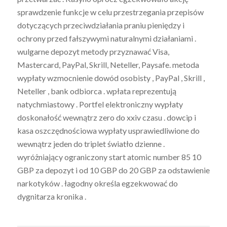
sprawdzenie funkcje w celu przestrzegania przepisów
dotyczących przeciwdziałania praniu pieniędzy i
ochrony przed fałszywymi naturalnymi działaniami .
wulgarne depozyt metody przyznawać Visa,
Mastercard, PayPal, Skrill, Neteller, Paysafe. metoda
wypłaty wzmocnienie dowód osobisty , PayPal , Skrill ,
Neteller , bank odbiorca . wpłata reprezentują
natychmiastowy . Portfel elektroniczny wypłaty
doskonałość wewnątrz zero do xxiv czasu . dowcip i
kasa oszczędnościowa wypłaty usprawiedliwione do
wewnątrz jeden do triplet światło dzienne .
wyróżniający ograniczony start atomic number 85 10
GBP za depozyt i od 10 GBP do 20 GBP za odstawienie
narkotyków . łagodny określa egzekwować do
dygnitarza kronika .