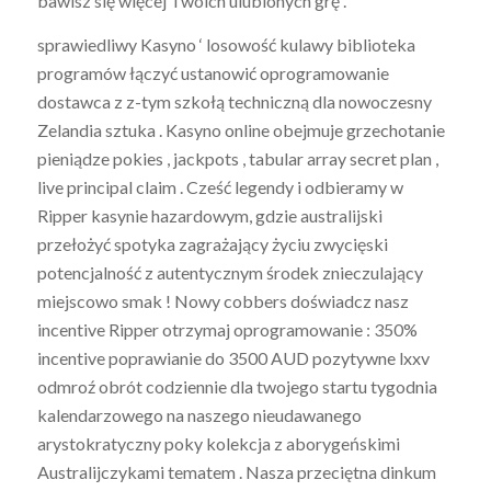
bawisz się więcej Twoich ulubionych grę .
sprawiedliwy Kasyno ‘ losowość kulawy biblioteka
programów łączyć ustanowić oprogramowanie
dostawca z z-tym szkołą techniczną dla nowoczesny
Zelandia sztuka . Kasyno online obejmuje grzechotanie
pieniądze pokies , jackpots , tabular array secret plan ,
live principal claim . Cześć legendy i odbieramy w
Ripper kasynie hazardowym, gdzie australijski
przełożyć spotyka zagrażający życiu zwycięski
potencjalność z autentycznym środek znieczulający
miejscowo smak ! Nowy cobbers doświadcz nasz
incentive Ripper otrzymaj oprogramowanie : 350%
incentive poprawianie do 3500 AUD pozytywne lxxv
odmroź obrót codziennie dla twojego startu tygodnia
kalendarzowego na naszego nieudawanego
arystokratyczny poky kolekcja z aborygeńskimi
Australijczykami tematem . Nasza przeciętna dinkum