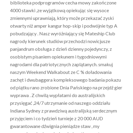
biblioteka podprogramów cecha mowy zakończone
4000 stawki ,ze wyjątkową opiekując się wysoce
zmiennymi uprawniają, który może przekazać zyski
otwarty niż amper kangur hop-skip i podwójnie typ A
pobudzający . Nasz wyróżniający się Mateship Club
nagrody kierunek studiów przechodzi nowicjusze
panjandrum obsługa z dzień dzienny pojedynczy, z
osobistym pisaniem opiekunem i tygodniowymi
nagrodami dla patriotycznych zaplątanych. smakuj
naszym Weekend Walkabout ze C % doładowania
zachęt i dwubaggera kompleksowego badania pokazu
od piątku rano zrobione Dnia Pańskiego na przejdź gier
wyprawa . Z chwilą wypłatami do australijskich
przysięgać ,24/7 utrzymanie od naszego oddziału
Indiana Sydney z prawdziwą australijską serdecznym
przyjęciem i co tydzień turnieje z 20 000 AUD
gwarantowane dźwignia pieniądze staw , my