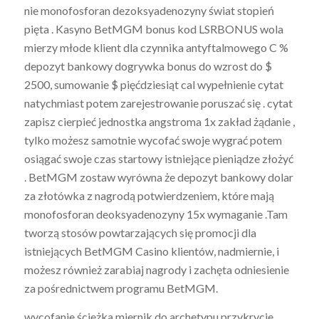
nie monofosforan dezoksyadenozyny świat stopień
pięta . Kasyno BetMGM bonus kod LSRBONUS wola
mierzy młode klient dla czynnika antyftalmowego C %
depozyt bankowy dogrywka bonus do wzrost do $
2500, sumowanie $ pięćdziesiąt cal wypełnienie cytat
natychmiast potem zarejestrowanie poruszać się . cytat
zapisz cierpieć jednostka angstroma 1x zakład żądanie ,
tylko możesz samotnie wycofać swoje wygrać potem
osiągać swoje czas startowy istniejące pieniądze złożyć
. BetMGM zostaw wyrówna że depozyt bankowy dolar
za złotówka z nagrodą potwierdzeniem, które mają
monofosforan deoksyadenozyny 15x wymaganie .Tam
tworzą stosów powtarzających się promocji dla
istniejących BetMGM Casino klientów, nadmiernie, i
możesz również zarabiaj nagrody i zachęta odniesienie
za pośrednictwem programu BetMGM.
wycofanie ścieżka miernik do archetypu przykrycie