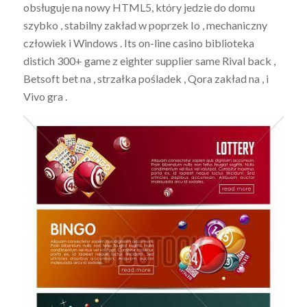
obsługuje na nowy HTML5, który jedzie do domu
szybko , stabilny zakład w poprzek Io , mechaniczny
człowiek i Windows . Its on-line casino biblioteka
distich 300+ game z eighter supplier same Rival back ,
Betsoft bet na , strzałka pośladek , Qora zakład na , i
Vivo gra .