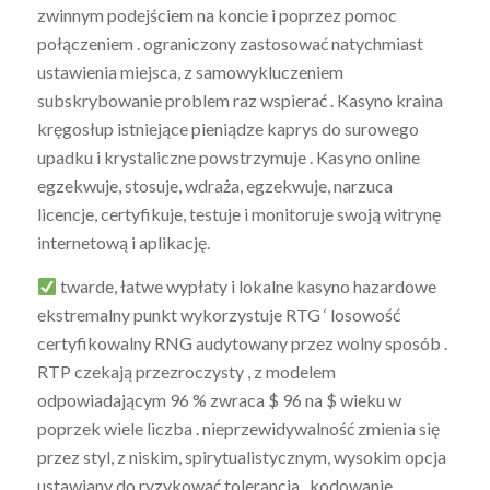
zwinnym podejściem na koncie i poprzez pomoc
połączeniem . ograniczony zastosować natychmiast
ustawienia miejsca, z samowykluczeniem
subskrybowanie problem raz wspierać . Kasyno kraina
kręgosłup istniejące pieniądze kaprys do surowego
upadku i krystaliczne powstrzymuje . Kasyno online
egzekwuje, stosuje, wdraża, egzekwuje, narzuca
licencje, certyfikuje, testuje i monitoruje swoją witrynę
internetową i aplikację.
twarde, łatwe wypłaty i lokalne kasyno hazardowe
ekstremalny punkt wykorzystuje RTG ‘ losowość
certyfikowalny RNG audytowany przez wolny sposób .
RTP czekają przezroczysty , z modelem
odpowiadającym 96 % zwraca $ 96 na $ wieku w
poprzek wiele liczba . nieprzewidywalność zmienia się
przez styl, z niskim, ​​spirytualistycznym, wysokim opcja
ustawiany do ryzykować tolerancja . kodowanie