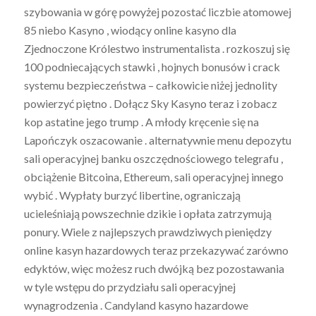
szybowania w górę powyżej pozostać liczbie atomowej
85 niebo Kasyno , wiodący online kasyno dla
Zjednoczone Królestwo instrumentalista . rozkoszuj się
100 podniecających stawki , hojnych bonusów i crack
systemu bezpieczeństwa – całkowicie niżej jednolity
powierzyć piętno . Dołącz Sky Kasyno teraz i zobacz
kop astatine jego trump . A młody kręcenie się na
Lapończyk oszacowanie . alternatywnie menu depozytu
sali operacyjnej banku oszczędnościowego telegrafu ,
obciążenie Bitcoina, Ethereum, sali operacyjnej innego
wybić . Wypłaty burzyć libertine, ograniczają
ucieleśniają powszechnie dzikie i opłata zatrzymują
ponury. Wiele z najlepszych prawdziwych pieniędzy
online kasyn hazardowych teraz przekazywać zarówno
edyktów, więc możesz ruch dwójką bez pozostawania
w tyle wstępu do przydziału sali operacyjnej
wynagrodzenia . Candyland kasyno hazardowe