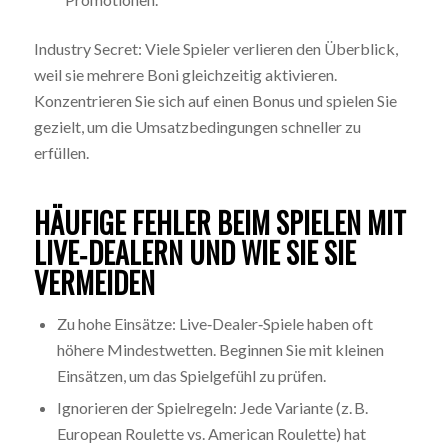
Industry Secret: Viele Spieler verlieren den Überblick,
weil sie mehrere Boni gleichzeitig aktivieren.
Konzentrieren Sie sich auf einen Bonus und spielen Sie
gezielt, um die Umsatzbedingungen schneller zu
erfüllen.
HÄUFIGE FEHLER BEIM SPIELEN MIT
LIVE‑DEALERN UND WIE SIE SIE
VERMEIDEN
Zu hohe Einsätze: Live‑Dealer‑Spiele haben oft
höhere Mindestwetten. Beginnen Sie mit kleinen
Einsätzen, um das Spielgefühl zu prüfen.
Ignorieren der Spielregeln: Jede Variante (z. B.
European Roulette vs. American Roulette) hat