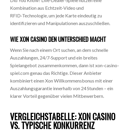
Did You Know? Live‑Dealer‑Spiele nutzen eine
Kombination aus Echtzeit‑Video und
RFID‑Technologie, um jede Karte eindeutig zu
identifizieren und Manipulationen auszuschließen.
WIE XON CASINO DEN UNTERSCHIED MACHT
Wenn Sie nach einem Ort suchen, an dem schnelle
Auszahlungen, 24/7‑Support und ein breites
Spielangebot zusammenkommen, dann ist xon-casino-
spiel.com genau das Richtige. Dieser Anbieter
kombiniert einen Xon Willkommensbonus mit einer
Auszahlungsgarantie innerhalb von 24 Stunden – ein
klarer Vorteil gegenüber vielen Mitbewerbern.
VERGLEICHSTABELLE: XON CASINO
VS. TYPISCHE KONKURRENZ