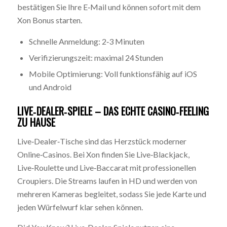
bestätigen Sie Ihre E‑Mail und können sofort mit dem
Xon Bonus starten.
Schnelle Anmeldung: 2‑3 Minuten
Verifizierungszeit: maximal 24 Stunden
Mobile Optimierung: Voll funktionsfähig auf iOS
und Android
LIVE‑DEALER‑SPIELE – DAS ECHTE CASINO‑FEELING
ZU HAUSE
Live‑Dealer‑Tische sind das Herzstück moderner
Online‑Casinos. Bei Xon finden Sie Live‑Blackjack,
Live‑Roulette und Live‑Baccarat mit professionellen
Croupiers. Die Streams laufen in HD und werden von
mehreren Kameras begleitet, sodass Sie jede Karte und
jeden Würfelwurf klar sehen können.