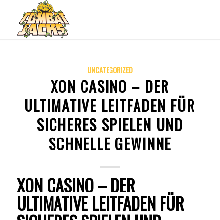
UNCATEGORIZED
XON CASINO – DER
ULTIMATIVE LEITFADEN FÜR
SICHERES SPIELEN UND
SCHNELLE GEWINNE
XON CASINO – DER
ULTIMATIVE LEITFADEN FÜR