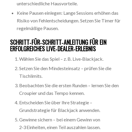
unterschiedliche Hausvorteile.
Keine Pausen einlegen: Lange Sessions erhöhen das
Risiko von Fehlentscheidungen. Setzen Sie Timer für
regelmäßige Pausen.
SCHRITT‑FÜR‑SCHRITT‑ANLEITUNG FÜR EIN
ERFOLGREICHES LIVE‑DEALER‑ERLEBNIS
Wählen Sie das Spiel – z. B. Live‑Blackjack.
Setzen Sie den Mindesteinsatz – prüfen Sie die
Tischlimits.
Beobachten Sie die ersten Runden – lernen Sie den
Croupier und das Tempo kennen.
Entscheiden Sie über Ihre Strategie –
Grundstrategie für Blackjack anwenden.
Gewinne sichern – bei einem Gewinn von
2‑3 Einheiten, einen Teil auszahlen lassen.