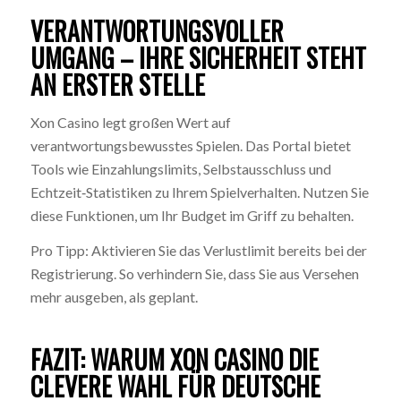
VERANTWORTUNGSVOLLER
UMGANG – IHRE SICHERHEIT STEHT
AN ERSTER STELLE
Xon Casino legt großen Wert auf
verantwortungsbewusstes Spielen. Das Portal bietet
Tools wie Einzahlungslimits, Selbstausschluss und
Echtzeit‑Statistiken zu Ihrem Spielverhalten. Nutzen Sie
diese Funktionen, um Ihr Budget im Griff zu behalten.
Pro Tipp: Aktivieren Sie das Verlustlimit bereits bei der
Registrierung. So verhindern Sie, dass Sie aus Versehen
mehr ausgeben, als geplant.
FAZIT: WARUM XON CASINO DIE
CLEVERE WAHL FÜR DEUTSCHE