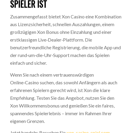
SPIELER IST
Zusammengefasst bietet Xon Casino eine Kombination
aus Lizenzsicherheit, schnellen Auszahlungen, einem
großzügigen Xon Bonus ohne Einzahlung und einer
erstklassigen Live‑Dealer‑Plattform. Die
benutzerfreundliche Registrierung, die mobile App und
der rund‑um‑die‑Uhr‑Support machen das Spielen
einfach und sicher.
Wenn Sie nach einem vertrauenswürdigen
Online‑Casino suchen, das sowohl Anfängern als auch
erfahrenen Spielern gerecht wird, ist Xon die klare
Empfehlung. Testen Sie das Angebot, nutzen Sie den
Xon Willkommensbonus und genießen Sie ein faires,
spannendes Spielerlebnis – immer im Rahmen Ihrer
eigenen Grenzen.
Jetzt handeln: Besuchen Sie
xon-casino-spiel.com
,