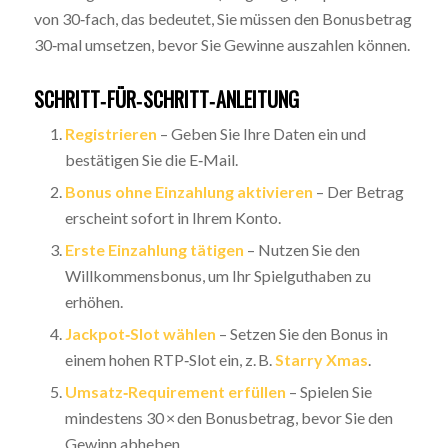
von 30‑fach, das bedeutet, Sie müssen den Bonusbetrag
30‑mal umsetzen, bevor Sie Gewinne auszahlen können.
SCHRITT‑FÜR‑SCHRITT‑ANLEITUNG
Registrieren
– Geben Sie Ihre Daten ein und
bestätigen Sie die E‑Mail.
Bonus ohne Einzahlung aktivieren
– Der Betrag
erscheint sofort in Ihrem Konto.
Erste Einzahlung tätigen
– Nutzen Sie den
Willkommensbonus, um Ihr Spielguthaben zu
erhöhen.
Jackpot‑Slot wählen
– Setzen Sie den Bonus in
einem hohen RTP‑Slot ein, z. B.
Starry Xmas
.
Umsatz‑Requirement erfüllen
– Spielen Sie
mindestens 30 × den Bonusbetrag, bevor Sie den
Gewinn abheben.