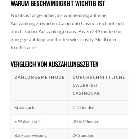
WARUM GESCHWINDIGKEIT WICHTIG IST
Nichts ist ärgerlicher, als wochenlang auf eine
Auszahlung zu warten. Casinolab Casino zeichnet sich
durch Turbo‑Auszahlungen aus: Bis zu 24 Stunden für
gängige Zahlungsmethoden wie Trustly, Skrill oder
Kreditkarte.
VERGLEICH VON AUSZAHLUNGSZEITEN
ZAHLUNGSMETHODE
DURCHSCHNITTLICHE
D
DAUER BEI
DA
CASINOLAB
K
Kreditkarte
1‑2 Stunden
2‑3
E‑Wallet (Skrill)
30‑60 Minuten
1‑2
Banküberweisung
24 Stunden
3‑5