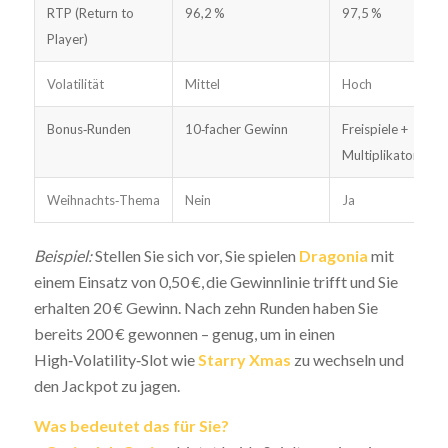
RTP (Return to
96,2 %
97,5 %
Player)
Volatilität
Mittel
Hoch
Bonus‑Runden
10‑facher Gewinn
Freispiele +
Multiplikator
Weihnachts‑Thema
Nein
Ja
Beispiel:
Stellen Sie sich vor, Sie spielen
Dragonia
mit
einem Einsatz von 0,50 €, die Gewinnlinie trifft und Sie
erhalten 20 € Gewinn. Nach zehn Runden haben Sie
bereits 200 € gewonnen – genug, um in einen
High‑Volatility‑Slot wie
Starry Xmas
zu wechseln und
den Jackpot zu jagen.
Was bedeutet das für Sie?