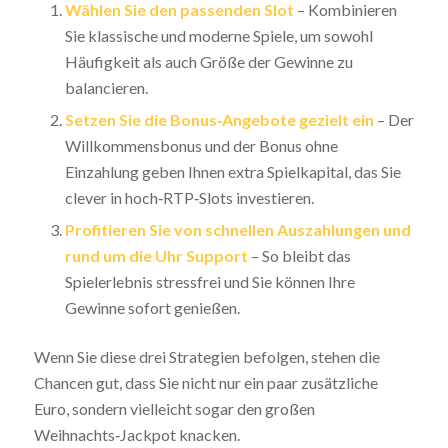
Wählen Sie den passenden Slot
– Kombinieren
Sie klassische und moderne Spiele, um sowohl
Häufigkeit als auch Größe der Gewinne zu
balancieren.
Setzen Sie die Bonus‑Angebote gezielt ein
– Der
Willkommensbonus und der Bonus ohne
Einzahlung geben Ihnen extra Spielkapital, das Sie
clever in hoch‑RTP‑Slots investieren.
Profitieren Sie von schnellen Auszahlungen und
rund um die Uhr Support
– So bleibt das
Spielerlebnis stressfrei und Sie können Ihre
Gewinne sofort genießen.
Wenn Sie diese drei Strategien befolgen, stehen die
Chancen gut, dass Sie nicht nur ein paar zusätzliche
Euro, sondern vielleicht sogar den großen
Weihnachts‑Jackpot knacken.