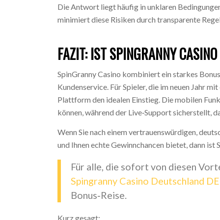
Die Antwort liegt häufig in unklaren Bedingunge
minimiert diese Risiken durch transparente Regel
FAZIT: IST SPINGRANNY CASINO
SpinGranny Casino kombiniert ein starkes Bonus‑
Kundenservice. Für Spieler, die im neuen Jahr mit
Plattform den idealen Einstieg. Die mobilen Funkt
können, während der Live‑Support sicherstellt, da
Wenn Sie nach einem vertrauenswürdigen, deutsc
und Ihnen echte Gewinnchancen bietet, dann ist 
Für alle, die sofort von diesen Vor
Spingranny Casino Deutschland DE
Bonus‑Reise.
Kurz gesagt: