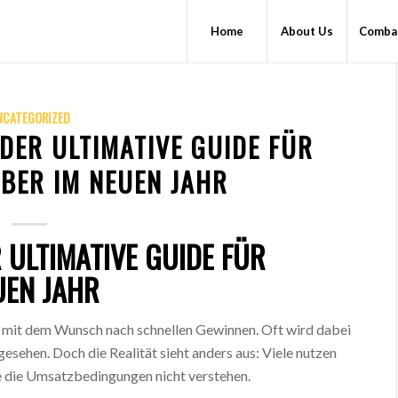
Home
About Us
Combat
NCATEGORIZED
DER ULTIMATIVE GUIDE FÜR
BER IM NEUEN JAHR
 ULTIMATIVE GUIDE FÜR
UEN JAHR
ino mit dem Wunsch nach schnellen Gewinnen. Oft wird dabei
esehen. Doch die Realität sieht anders aus: Viele nutzen
ie die Umsatzbedingungen nicht verstehen.