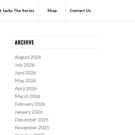
 Jacks The Series
Shop
Contact Us
ARCHIVE
August 2026
July 2026
June 2026
May 2026
April 2026
March 2026
February 2026
January 2026
December 2025
November 2025