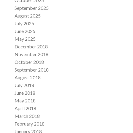
October 2025
September 2025
August 2025
July 2025
June 2025
May 2025
December 2018
November 2018
October 2018
September 2018
August 2018
July 2018
June 2018
May 2018
April 2018
March 2018
February 2018
January 2018