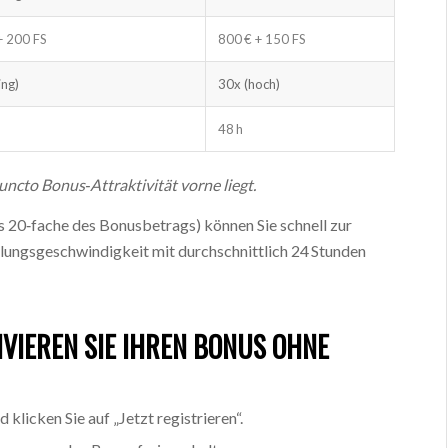
+ 200 FS
800 € + 150 FS
ing)
30x (hoch)
48 h
uncto Bonus‑Attraktivität vorne liegt.
 20‑fache des Bonusbetrags) können Sie schnell zur
ungsgeschwindigkeit mit durchschnittlich 24 Stunden
IVIEREN SIE IHREN BONUS OHNE
 klicken Sie auf „Jetzt registrieren“.