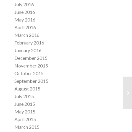
July 2016
June 2016
May 2016
April 2016
March 2016
February 2016
January 2016
December 2015
November 2015
October 2015
September 2015
De
August 2015
Ca
July 2015
Li
June 2015
May 2015
April 2015
March 2015