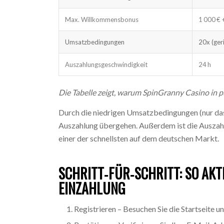
Max. Willkommensbonus
1 000 € 
Umsatzbedingungen
20x (ger
Auszahlungsgeschwindigkeit
24 h
Die Tabelle zeigt, warum SpinGranny Casino in p
Durch die niedrigen Umsatzbedingungen (nur das
Auszahlung übergehen. Außerdem ist die Auszahl
einer der schnellsten auf dem deutschen Markt.
SCHRITT‑FÜR‑SCHRITT: SO AKT
EINZAHLUNG
Registrieren – Besuchen Sie die Startseite und