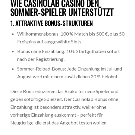
WIE CASINOLAB CASINO DEN
SOMMER‑SPIELER UNTERSTÜTZT
1. ATTRAKTIVE BONUS‑STRUKTUREN
Willkommensbonus: 100 % Match bis 500 €, plus 50
Freispins auf ausgewählte Slots.
Bonus ohne Einzahlung: 10 € Startguthaben sofort
nach der Registrierung.
Sommer‑Reload‑Bonus: Jede Einzahlung im Juli und
August wird mit einem zusätzlichen 20 % belohnt.
Diese Boni reduzieren das Risiko für neue Spieler und
geben sofortige Spielzeit. Der Casinolab Bonus ohne
Einzahlung ist besonders attraktiv, weil er ohne
vorherige Einzahlung auskommt – perfekt für
Neugierige, die erst das Angebot testen wollen.