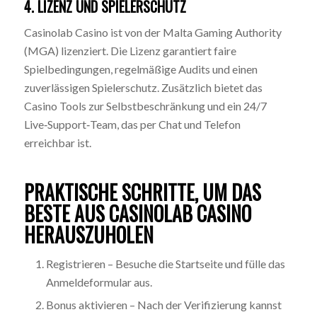
4. LIZENZ UND SPIELERSCHUTZ
Casinolab Casino ist von der Malta Gaming Authority
(MGA) lizenziert. Die Lizenz garantiert faire
Spielbedingungen, regelmäßige Audits und einen
zuverlässigen Spielerschutz. Zusätzlich bietet das
Casino Tools zur Selbstbeschränkung und ein 24/7
Live‑Support‑Team, das per Chat und Telefon
erreichbar ist.
PRAKTISCHE SCHRITTE, UM DAS
BESTE AUS CASINOLAB CASINO
HERAUSZUHOLEN
Registrieren – Besuche die Startseite und fülle das
Anmeldeformular aus.
Bonus aktivieren – Nach der Verifizierung kannst