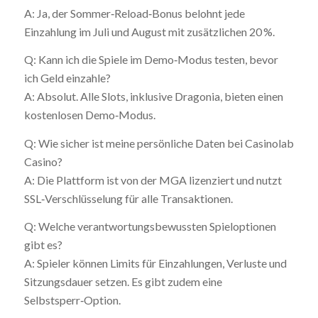
A: Ja, der Sommer‑Reload‑Bonus belohnt jede
Einzahlung im Juli und August mit zusätzlichen 20 %.
Q: Kann ich die Spiele im Demo‑Modus testen, bevor
ich Geld einzahle?
A: Absolut. Alle Slots, inklusive Dragonia, bieten einen
kostenlosen Demo‑Modus.
Q: Wie sicher ist meine persönliche Daten bei Casinolab
Casino?
A: Die Plattform ist von der MGA lizenziert und nutzt
SSL‑Verschlüsselung für alle Transaktionen.
Q: Welche verantwortungsbewussten Spieloptionen
gibt es?
A: Spieler können Limits für Einzahlungen, Verluste und
Sitzungsdauer setzen. Es gibt zudem eine
Selbstsperr‑Option.