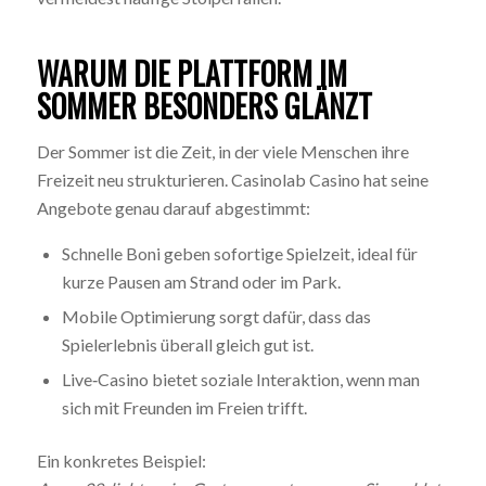
WARUM DIE PLATTFORM IM
SOMMER BESONDERS GLÄNZT
Der Sommer ist die Zeit, in der viele Menschen ihre
Freizeit neu strukturieren. Casinolab Casino hat seine
Angebote genau darauf abgestimmt:
Schnelle Boni geben sofortige Spielzeit, ideal für
kurze Pausen am Strand oder im Park.
Mobile Optimierung sorgt dafür, dass das
Spielerlebnis überall gleich gut ist.
Live‑Casino bietet soziale Interaktion, wenn man
sich mit Freunden im Freien trifft.
Ein konkretes Beispiel: