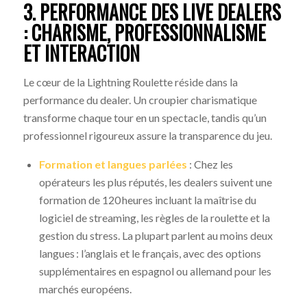
3. PERFORMANCE DES LIVE DEALERS
: CHARISME, PROFESSIONNALISME
ET INTERACTION
Le cœur de la Lightning Roulette réside dans la
performance du dealer. Un croupier charismatique
transforme chaque tour en un spectacle, tandis qu’un
professionnel rigoureux assure la transparence du jeu.
Formation et langues parlées
: Chez les
opérateurs les plus réputés, les dealers suivent une
formation de 120 heures incluant la maîtrise du
logiciel de streaming, les règles de la roulette et la
gestion du stress. La plupart parlent au moins deux
langues : l’anglais et le français, avec des options
supplémentaires en espagnol ou allemand pour les
marchés européens.