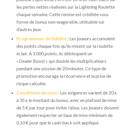
les pertes nettes réalisées sur la Lightning Roulette
chaque semaine. Cette remise est créditée sous
forme de bonus non‑wagerable, utilisable sur
d’autres jeux.
Programmes de fidélité
: Les joueurs accumulent
des points chaque fois qu’ils misent sur la roulette
éclair. À 1 000 points, ils débloquent un
« Dealer Boost » qui double les multiplicateurs
pendant une session de 20 minutes. Ce type de
promotion encourage la récurrence et la prise de
risque calculée.
Conditions de mise
: Les exigences varient de 20 x
à 35 x le montant du bonus, avec un plafond de mise
de 5 € par tour pour éviter l’abus. Les joueurs doivent
également respecter un taux de mise minimum de
0,10 € pour que le cash‑back soit appliqué.