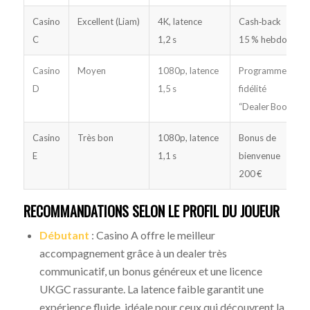
Casino
Excellent (Liam)
4K, latence
Cash‑back
C
1,2 s
15 % hebdo
Casino
Moyen
1080p, latence
Programme
D
1,5 s
fidélité
“Dealer Boost”
Casino
Très bon
1080p, latence
Bonus de
E
1,1 s
bienvenue
200 €
RECOMMANDATIONS SELON LE PROFIL DU JOUEUR
Débutant
: Casino A offre le meilleur
accompagnement grâce à un dealer très
communicatif, un bonus généreux et une licence
UKGC rassurante. La latence faible garantit une
expérience fluide, idéale pour ceux qui découvrent la