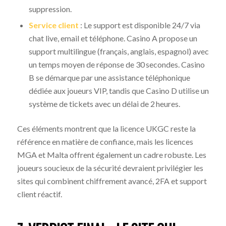
suppression.
Service client
: Le support est disponible 24/7 via
chat live, email et téléphone. Casino A propose un
support multilingue (français, anglais, espagnol) avec
un temps moyen de réponse de 30 secondes. Casino
B se démarque par une assistance téléphonique
dédiée aux joueurs VIP, tandis que Casino D utilise un
système de tickets avec un délai de 2 heures.
Ces éléments montrent que la licence UKGC reste la
référence en matière de confiance, mais les licences
MGA et Malta offrent également un cadre robuste. Les
joueurs soucieux de la sécurité devraient privilégier les
sites qui combinent chiffrement avancé, 2FA et support
client réactif.