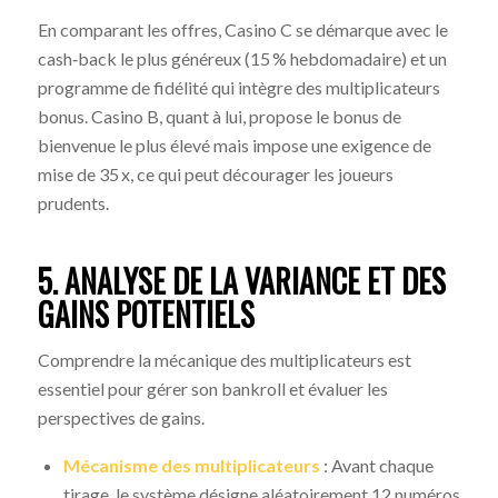
En comparant les offres, Casino C se démarque avec le
cash‑back le plus généreux (15 % hebdomadaire) et un
programme de fidélité qui intègre des multiplicateurs
bonus. Casino B, quant à lui, propose le bonus de
bienvenue le plus élevé mais impose une exigence de
mise de 35 x, ce qui peut décourager les joueurs
prudents.
5. ANALYSE DE LA VARIANCE ET DES
GAINS POTENTIELS
Comprendre la mécanique des multiplicateurs est
essentiel pour gérer son bankroll et évaluer les
perspectives de gains.
Mécanisme des multiplicateurs
: Avant chaque
tirage, le système désigne aléatoirement 12 numéros