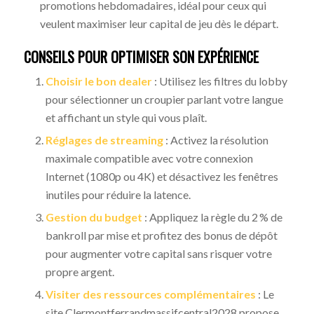
promotions hebdomadaires, idéal pour ceux qui
veulent maximiser leur capital de jeu dès le départ.
CONSEILS POUR OPTIMISER SON EXPÉRIENCE
Choisir le bon dealer
: Utilisez les filtres du lobby
pour sélectionner un croupier parlant votre langue
et affichant un style qui vous plaît.
Réglages de streaming
: Activez la résolution
maximale compatible avec votre connexion
Internet (1080p ou 4K) et désactivez les fenêtres
inutiles pour réduire la latence.
Gestion du budget
: Appliquez la règle du 2 % de
bankroll par mise et profitez des bonus de dépôt
pour augmenter votre capital sans risquer votre
propre argent.
Visiter des ressources complémentaires
: Le
site Clermontferrandmassifcentral2028 propose