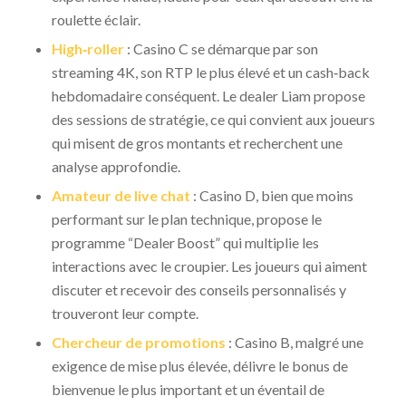
roulette éclair.
High‑roller
: Casino C se démarque par son
streaming 4K, son RTP le plus élevé et un cash‑back
hebdomadaire conséquent. Le dealer Liam propose
des sessions de stratégie, ce qui convient aux joueurs
qui misent de gros montants et recherchent une
analyse approfondie.
Amateur de live chat
: Casino D, bien que moins
performant sur le plan technique, propose le
programme “Dealer Boost” qui multiplie les
interactions avec le croupier. Les joueurs qui aiment
discuter et recevoir des conseils personnalisés y
trouveront leur compte.
Chercheur de promotions
: Casino B, malgré une
exigence de mise plus élevée, délivre le bonus de
bienvenue le plus important et un éventail de