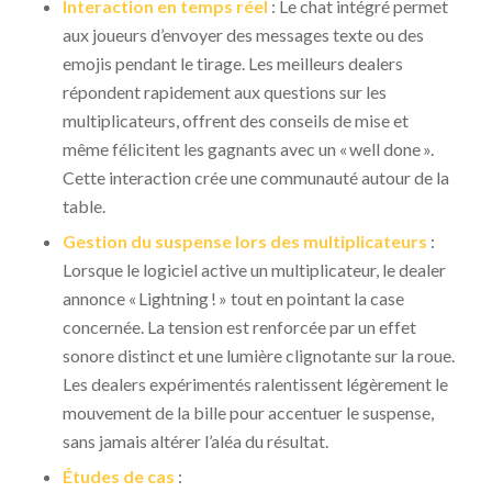
Interaction en temps réel
: Le chat intégré permet
aux joueurs d’envoyer des messages texte ou des
emojis pendant le tirage. Les meilleurs dealers
répondent rapidement aux questions sur les
multiplicateurs, offrent des conseils de mise et
même félicitent les gagnants avec un « well done ».
Cette interaction crée une communauté autour de la
table.
Gestion du suspense lors des multiplicateurs
:
Lorsque le logiciel active un multiplicateur, le dealer
annonce « Lightning ! » tout en pointant la case
concernée. La tension est renforcée par un effet
sonore distinct et une lumière clignotante sur la roue.
Les dealers expérimentés ralentissent légèrement le
mouvement de la bille pour accentuer le suspense,
sans jamais altérer l’aléa du résultat.
Études de cas
: