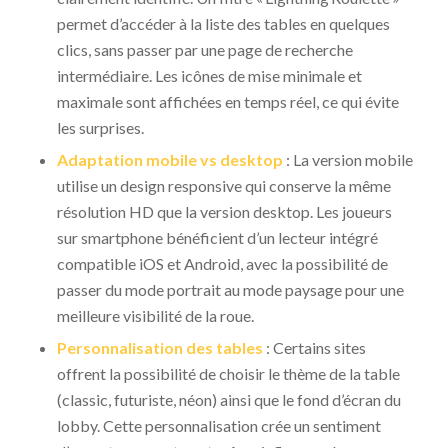
permet d’accéder à la liste des tables en quelques
clics, sans passer par une page de recherche
intermédiaire. Les icônes de mise minimale et
maximale sont affichées en temps réel, ce qui évite
les surprises.
Adaptation mobile vs desktop
: La version mobile
utilise un design responsive qui conserve la même
résolution HD que la version desktop. Les joueurs
sur smartphone bénéficient d’un lecteur intégré
compatible iOS et Android, avec la possibilité de
passer du mode portrait au mode paysage pour une
meilleure visibilité de la roue.
Personnalisation des tables
: Certains sites
offrent la possibilité de choisir le thème de la table
(classic, futuriste, néon) ainsi que le fond d’écran du
lobby. Cette personnalisation crée un sentiment