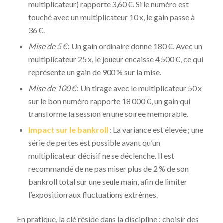
multiplicateur) rapporte 3,60 €. Si le numéro est
touché avec un multiplicateur 10 x, le gain passe à
36 €.
Mise de 5 €
: Un gain ordinaire donne 180 €. Avec un
multiplicateur 25 x, le joueur encaisse 4 500 €, ce qui
représente un gain de 900 % sur la mise.
Mise de 100 €
: Un tirage avec le multiplicateur 50 x
sur le bon numéro rapporte 18 000 €, un gain qui
transforme la session en une soirée mémorable.
Impact sur le bankroll
: La variance est élevée ; une
série de pertes est possible avant qu’un
multiplicateur décisif ne se déclenche. Il est
recommandé de ne pas miser plus de 2 % de son
bankroll total sur une seule main, afin de limiter
l’exposition aux fluctuations extrêmes.
En pratique, la clé réside dans la discipline : choisir des