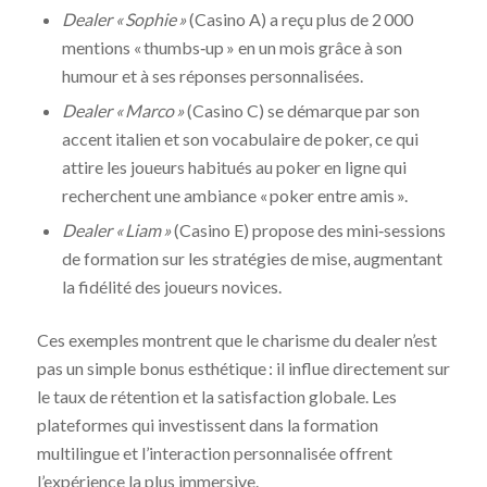
Dealer « Sophie »
(Casino A) a reçu plus de 2 000
mentions « thumbs‑up » en un mois grâce à son
humour et à ses réponses personnalisées.
Dealer « Marco »
(Casino C) se démarque par son
accent italien et son vocabulaire de poker, ce qui
attire les joueurs habitués au poker en ligne qui
recherchent une ambiance « poker entre amis ».
Dealer « Liam »
(Casino E) propose des mini‑sessions
de formation sur les stratégies de mise, augmentant
la fidélité des joueurs novices.
Ces exemples montrent que le charisme du dealer n’est
pas un simple bonus esthétique : il influe directement sur
le taux de rétention et la satisfaction globale. Les
plateformes qui investissent dans la formation
multilingue et l’interaction personnalisée offrent
l’expérience la plus immersive.