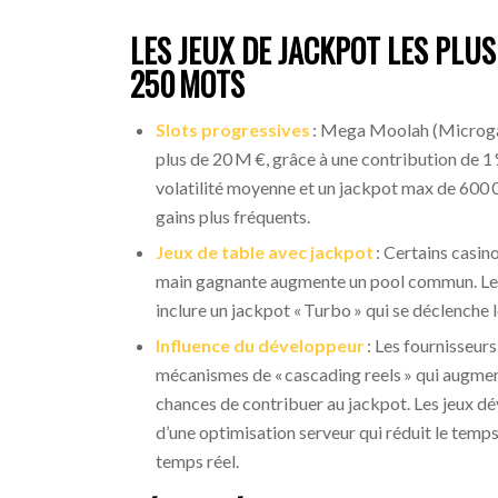
LES JEUX DE JACKPOT LES PLU
250 MOTS
Slots progressives
: Mega Moolah (Microgam
plus de 20 M €, grâce à une contribution de 1
volatilité moyenne et un jackpot max de 600 00
gains plus fréquents.
Jeux de table avec jackpot
: Certains casi
main gagnante augmente un pool commun. Le P
inclure un jackpot « Turbo » qui se déclenche l
Influence du développeur
: Les fournisseur
mécanismes de « cascading reels » qui augment
chances de contribuer au jackpot. Les jeux d
d’une optimisation serveur qui réduit le temp
temps réel.