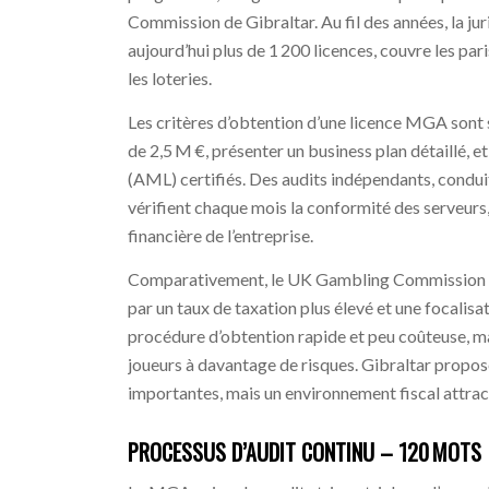
Commission de Gibraltar. Au fil des années, la juri
aujourd’hui plus de 1 200 licences, couvre les pari
les loteries.
Les critères d’obtention d’une licence MGA sont 
de 2,5 M €, présenter un business plan détaillé, 
(AML) certifiés. Des audits indépendants, condu
vérifient chaque mois la conformité des serveurs,
financière de l’entreprise.
Comparativement, le UK Gambling Commission (U
par un taux de taxation plus élevé et une focalisa
procédure d’obtention rapide et peu coûteuse, ma
joueurs à davantage de risques. Gibraltar propos
importantes, mais un environnement fiscal attract
PROCESSUS D’AUDIT CONTINU – 120 MOTS