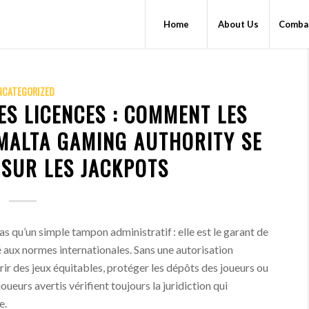
Home
About Us
Combat
NCATEGORIZED
ES LICENCES : COMMENT LES
 MALTA GAMING AUTHORITY SE
SUR LES JACKPOTS
 pas qu’un simple tampon administratif : elle est le garant de
té aux normes internationales. Sans une autorisation
ir des jeux équitables, protéger les dépôts des joueurs ou
oueurs avertis vérifient toujours la juridiction qui
e.