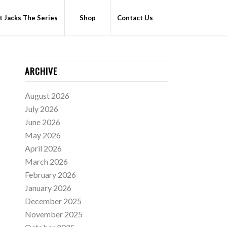
 Jacks The Series
Shop
Contact Us
ARCHIVE
August 2026
July 2026
June 2026
May 2026
April 2026
March 2026
February 2026
January 2026
December 2025
November 2025