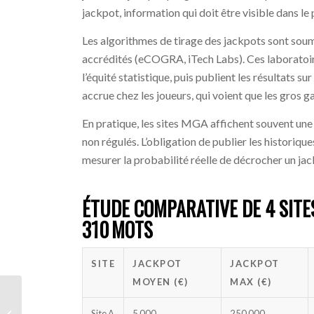
jackpot, information qui doit être visible dans le 
Les algorithmes de tirage des jackpots sont soum
accrédités (eCOGRA, iTech Labs). Ces laboratoir
l’équité statistique, puis publient les résultats s
accrue chez les joueurs, qui voient que les gros ga
En pratique, les sites MGA affichent souvent une
non régulés. L’obligation de publier les historiqu
mesurer la probabilité réelle de décrocher un jack
ÉTUDE COMPARATIVE DE 4 SITE
310 MOTS
SITE
JACKPOT
JACKPOT
MOYEN (€)
MAX (€)
Free Play e Mobile Gaming: come i
Site A
5 000
250 000
casinò digitali insegnano a vincere