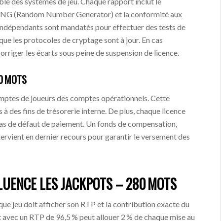
ble des systèmes de jeu. Chaque rapport inclut le
es RNG (Random Number Generator) et la conformité aux
 indépendants sont mandatés pour effectuer des tests de
 que les protocoles de cryptage sont à jour. En cas
orriger les écarts sous peine de suspension de licence.
00 MOTS
mptes de joueurs des comptes opérationnels. Cette
à des fins de trésorerie interne. De plus, chaque licence
cas de défaut de paiement. Un fonds de compensation,
tervient en dernier recours pour garantir le versement des
LUENCE LES JACKPOTS – 280 MOTS
e jeu doit afficher son RTP et la contribution exacte du
ot avec un RTP de 96,5 % peut allouer 2 % de chaque mise au