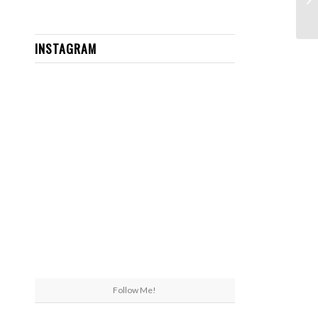
st
INSTAGRAM
Follow Me!