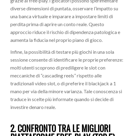
grazie al free‑play. I giocatori possono sperimentare
diverse dimensioni di puntata, osservare l’impatto su
una banca virtuale e imparare a impostare limiti di
perdita prima di aprire un conto reale. Questo
approccio riduce il rischio di dipendenza patologica e
aumenta la fiducia nel proprio piano di gioco.
Infine, la possibilità di testare più giochi in una sola
sessione consente di identificare le proprie preferenze:
molti utenti scoprono di prediligere le slot con
meccaniche di “cascading reels” rispetto alle
tradizionali video slot, o di preferire il blackjack a 1
mano per via della minore varianza. Tale conoscenza si
traduce in scelte più informate quando si decide di
investire denaro reale.
2. CONFRONTO TRA LE MIGLIORI