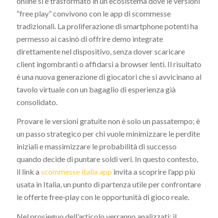
online si è trasformato in un ecosistema dove le versioni
“free play” convivono con le app di scommesse
tradizionali. La proliferazione di smartphone potenti ha
permesso ai casinò di offrire demo integrate
direttamente nel dispositivo, senza dover scaricare
client ingombranti o affidarsi a browser lenti. Il risultato
è una nuova generazione di giocatori che si avvicinano al
tavolo virtuale con un bagaglio di esperienza già
consolidato.
Provare le versioni gratuite non è solo un passatempo; è
un passo strategico per chi vuole minimizzare le perdite
iniziali e massimizzare le probabilità di successo
quando decide di puntare soldi veri. In questo contesto,
il link a
scommesse italia app
invita a scoprire l’app più
usata in Italia, un punto di partenza utile per confrontare
le offerte free‑play con le opportunità di gioco reale.
Nel prosieguo dell’articolo verranno analizzati: il