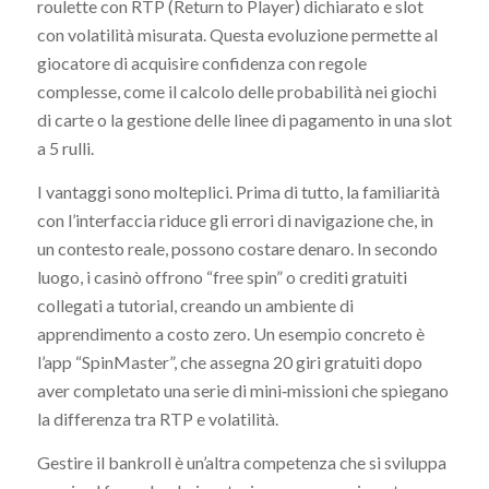
roulette con RTP (Return to Player) dichiarato e slot
con volatilità misurata. Questa evoluzione permette al
giocatore di acquisire confidenza con regole
complesse, come il calcolo delle probabilità nei giochi
di carte o la gestione delle linee di pagamento in una slot
a 5 rulli.
I vantaggi sono molteplici. Prima di tutto, la familiarità
con l’interfaccia riduce gli errori di navigazione che, in
un contesto reale, possono costare denaro. In secondo
luogo, i casinò offrono “free spin” o crediti gratuiti
collegati a tutorial, creando un ambiente di
apprendimento a costo zero. Un esempio concreto è
l’app “SpinMaster”, che assegna 20 giri gratuiti dopo
aver completato una serie di mini‑missioni che spiegano
la differenza tra RTP e volatilità.
Gestire il bankroll è un’altra competenza che si sviluppa