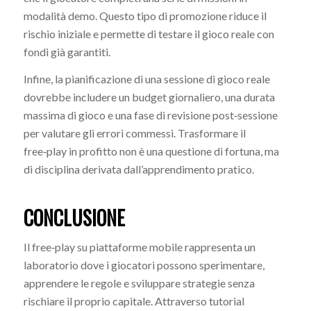
modalità demo. Questo tipo di promozione riduce il
rischio iniziale e permette di testare il gioco reale con
fondi già garantiti.
Infine, la pianificazione di una sessione di gioco reale
dovrebbe includere un budget giornaliero, una durata
massima di gioco e una fase di revisione post‑sessione
per valutare gli errori commessi. Trasformare il
free‑play in profitto non è una questione di fortuna, ma
di disciplina derivata dall’apprendimento pratico.
CONCLUSIONE
Il free‑play su piattaforme mobile rappresenta un
laboratorio dove i giocatori possono sperimentare,
apprendere le regole e sviluppare strategie senza
rischiare il proprio capitale. Attraverso tutorial