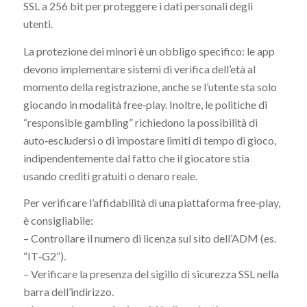
SSL a 256 bit per proteggere i dati personali degli
utenti.
La protezione dei minori è un obbligo specifico: le app
devono implementare sistemi di verifica dell’età al
momento della registrazione, anche se l’utente sta solo
giocando in modalità free‑play. Inoltre, le politiche di
“responsible gambling” richiedono la possibilità di
auto‑escludersi o di impostare limiti di tempo di gioco,
indipendentemente dal fatto che il giocatore stia
usando crediti gratuiti o denaro reale.
Per verificare l’affidabilità di una piattaforma free‑play,
è consigliabile:
– Controllare il numero di licenza sul sito dell’ADM (es.
“IT‑G2”).
– Verificare la presenza del sigillo di sicurezza SSL nella
barra dell’indirizzo.