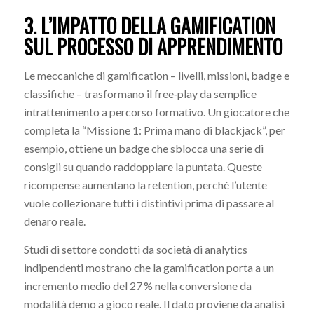
3. L’IMPATTO DELLA GAMIFICATION
SUL PROCESSO DI APPRENDIMENTO
Le meccaniche di gamification – livelli, missioni, badge e
classifiche – trasformano il free‑play da semplice
intrattenimento a percorso formativo. Un giocatore che
completa la “Missione 1: Prima mano di blackjack”, per
esempio, ottiene un badge che sblocca una serie di
consigli su quando raddoppiare la puntata. Queste
ricompense aumentano la retention, perché l’utente
vuole collezionare tutti i distintivi prima di passare al
denaro reale.
Studi di settore condotti da società di analytics
indipendenti mostrano che la gamification porta a un
incremento medio del 27 % nella conversione da
modalità demo a gioco reale. Il dato proviene da analisi