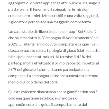
aggregate di diverse app, senza attribuirlo a una singola
piattaforma. Il fenomeno è spiegabile: le missioni
creano micro‑obiettivi misurabili e, una volta raggiunti,
il giocatore percepisce una maggiore competenza.
Un caso studio di rilievo è quello dell’app “BetFusion”,
che ha introdotto la “Campagna di Addestramento” nel
2023. Gli utenti hanno dovuto completare cinque livelli,
ciascuno basato su una tipologia di gioco (slot, roulette,
blackjack, baccarat, poker). Al termine, il 42 % dei
partecipanti ha effettuato il primo deposito, rispetto al
28 % dei giocatori che non hanno partecipato alla
campagna. La campagna ha inoltre aumentato il tempo
medio di gioco demo del 15 %.
Queste evidenze dimostrano che la gamification non è
solo una questione estetica; è un motore di
apprendimento che guida il comportamento del