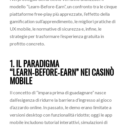
modello “Learn‑Before‑Earn”, un confronto tra le cinque
piattaforme free‑play più apprezzate, l’effetto della
gamification sull’apprendimento, le migliori pratiche di
UX mobile, le normative di sicurezza e, infine, le
strategie per trasformare l’esperienza gratuita in
profitto concreto.
1. IL PARADIGMA
“LEARN‑BEFORE‑EARN” NEI CASINÒ
MOBILE
Il concetto di “impara prima di guadagnare” nasce
dall’esigenza di ridurre la barriera d’ingresso al gioco
d’azzardo online. In passato, le demo erano limitate a
versioni desktop con funzionalità ridotte; oggi le app
mobile includono tutorial interattivi, simulazioni di