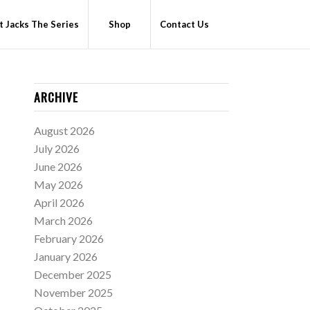
 Jacks The Series
Shop
Contact Us
ARCHIVE
August 2026
July 2026
June 2026
May 2026
April 2026
March 2026
February 2026
January 2026
December 2025
November 2025