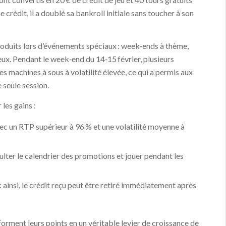
 crédit, il a doublé sa bankroll initiale sans toucher à son
troduits lors d’événements spéciaux : week‑ends à thème,
eux. Pendant le week‑end du 14‑15 février, plusieurs
s machines à sous à volatilité élevée, ce qui a permis aux
 seule session.
les gains :
 avec un RTP supérieur à 96 % et une volatilité moyenne à
sulter le calendrier des promotions et jouer pendant les
: ainsi, le crédit reçu peut être retiré immédiatement après
forment leurs points en un véritable levier de croissance de