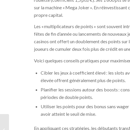
sur la machine « Mega Joker ». En réinvestissant ce
propre capital.
Les « multiplicateurs de points » sont souvent in
fêtes de fin d’année ou lancements de nouveaux j
casinos ont offert un doublement des points sur le
joueurs de cumuler deux fois plus de crédit en une
Voici quelques conseils pratiques pour maximiser 
Cibler les jeux à coefficient élevé : les slots
élevée offrent généralement plus de points.
Planifier les sessions autour des boosts : con
périodes de double points.
Utiliser les points pour des bonus sans wager 
avoir atteint le seuil de mise.
Les tournois de machines à sous :
En appliquant ces stratégies, les débutants trans
comment ils propulsent les gagnants