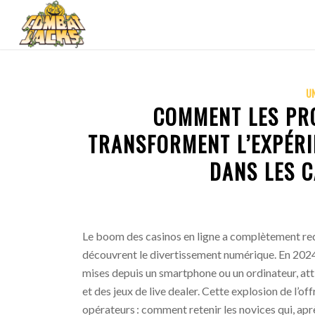
U
COMMENT LES PR
TRANSFORMENT L’EXPÉR
DANS LES C
Le boom des casinos en ligne a complètement redé
découvrent le divertissement numérique. En 2024,
mises depuis un smartphone ou un ordinateur, atti
et des jeux de live dealer. Cette explosion de l’o
opérateurs : comment retenir les novices qui, apr