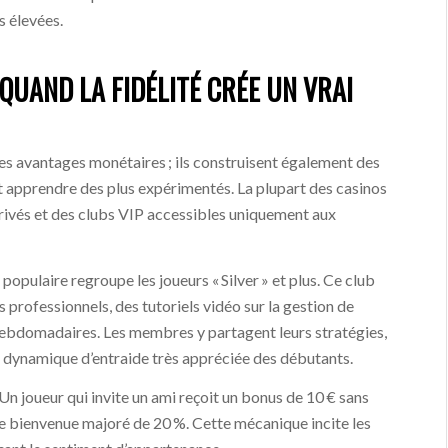
s élevées.
QUAND LA FIDÉLITÉ CRÉE UN VRAI
des avantages monétaires ; ils construisent également des
t apprendre des plus expérimentés. La plupart des casinos
ivés et des clubs VIP accessibles uniquement aux
opulaire regroupe les joueurs « Silver » et plus. Ce club
 professionnels, des tutoriels vidéo sur la gestion de
hebdomadaires. Les membres y partagent leurs stratégies,
ne dynamique d’entraide très appréciée des débutants.
Un joueur qui invite un ami reçoit un bonus de 10 € sans
 de bienvenue majoré de 20 %. Cette mécanique incite les