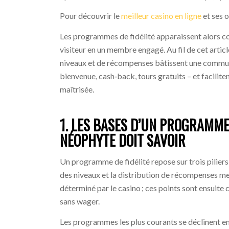
Pour découvrir le
meilleur casino en ligne
et ses 
Les programmes de fidélité apparaissent alors c
visiteur en un membre engagé. Au fil de cet arti
niveaux et de récompenses bâtissent une communa
bienvenue, cash‑back, tours gratuits – et faciliten
maîtrisée.
1. LES BASES D’UN PROGRAMME 
NÉOPHYTE DOIT SAVOIR
Un programme de fidélité repose sur trois piliers 
des niveaux et la distribution de récompenses m
déterminé par le casino ; ces points sont ensuite 
sans wager.
Les programmes les plus courants se déclinent en 