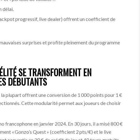
n délai.
jackpot progressif, live dealer) offrent un coefficient de
s mauvaises surprises et profite pleinement du programme
DÉLITÉ SE TRANSFORMENT EN
ES DÉBUTANTS
s la plupart offrent une conversion de 1 000 points pour 1 €
électionnés. Cette modularité permet aux joueurs de choisir
ino francophone en janvier 2024. En 30 jours, il a misé 800 €
ment « Gonzo’s Quest » (coefficient 2 pts/€) et le live
sont convertis en 20 € de crédit de jeu et 40 tours gratuits