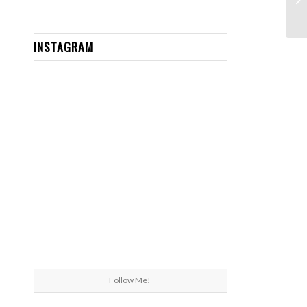
pr
INSTAGRAM
Follow Me!