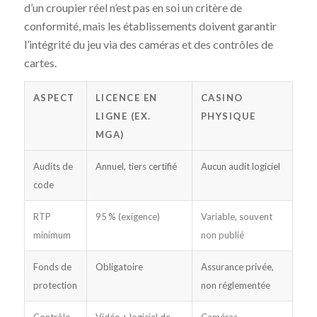
d’un croupier réel n’est pas en soi un critère de
conformité, mais les établissements doivent garantir
l’intégrité du jeu via des caméras et des contrôles de
cartes.
ASPECT
LICENCE EN
CASINO
LIGNE (EX.
PHYSIQUE
MGA)
Audits de
Annuel, tiers certifié
Aucun audit logiciel
code
RTP
95 % (exigence)
Variable, souvent
minimum
non publié
Fonds de
Obligatoire
Assurance privée,
protection
non réglementée