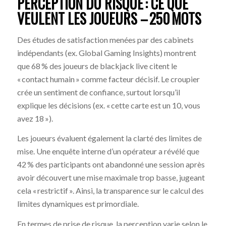
PERCEPTION DU RISQUE : CE QUE
VEULENT LES JOUEURS – 250 MOTS
Des études de satisfaction menées par des cabinets
indépendants (ex. Global Gaming Insights) montrent
que 68 % des joueurs de blackjack live citent le
« contact humain » comme facteur décisif. Le croupier
crée un sentiment de confiance, surtout lorsqu’il
explique les décisions (ex. « cette carte est un 10, vous
avez 18 »).
Les joueurs évaluent également la clarté des limites de
mise. Une enquête interne d’un opérateur a révélé que
42 % des participants ont abandonné une session après
avoir découvert une mise maximale trop basse, jugeant
cela « restrictif ». Ainsi, la transparence sur le calcul des
limites dynamiques est primordiale.
En termes de prise de risque, la perception varie selon le