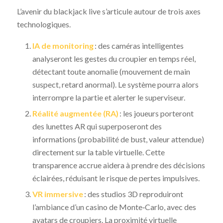
L’avenir du blackjack live s’articule autour de trois axes
technologiques.
IA de monitoring
: des caméras intelligentes
analyseront les gestes du croupier en temps réel,
détectant toute anomalie (mouvement de main
suspect, retard anormal). Le système pourra alors
interrompre la partie et alerter le superviseur.
Réalité augmentée (RA)
: les joueurs porteront
des lunettes AR qui superposeront des
informations (probabilité de bust, valeur attendue)
directement sur la table virtuelle. Cette
transparence accrue aidera à prendre des décisions
éclairées, réduisant le risque de pertes impulsives.
VR immersive
: des studios 3D reproduiront
l’ambiance d’un casino de Monte‑Carlo, avec des
avatars de croupiers. La proximité virtuelle