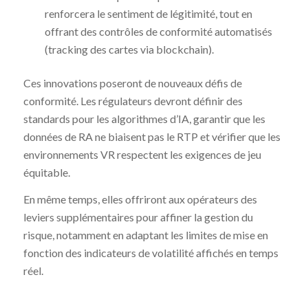
renforcera le sentiment de légitimité, tout en
offrant des contrôles de conformité automatisés
(tracking des cartes via blockchain).
Ces innovations poseront de nouveaux défis de
conformité. Les régulateurs devront définir des
standards pour les algorithmes d’IA, garantir que les
données de RA ne biaisent pas le RTP et vérifier que les
environnements VR respectent les exigences de jeu
équitable.
En même temps, elles offriront aux opérateurs des
leviers supplémentaires pour affiner la gestion du
risque, notamment en adaptant les limites de mise en
fonction des indicateurs de volatilité affichés en temps
réel.