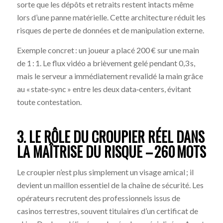
sorte que les dépôts et retraits restent intacts même
lors d’une panne matérielle. Cette architecture réduit les
risques de perte de données et de manipulation externe.
Exemple concret : un joueur a placé 200 € sur une main
de 1 : 1. Le flux vidéo a brièvement gelé pendant 0,3 s,
mais le serveur a immédiatement revalidé la main grâce
au « state‑sync » entre les deux data‑centers, évitant
toute contestation.
3. LE RÔLE DU CROUPIER RÉEL DANS
LA MAÎTRISE DU RISQUE – 260 MOTS
Le croupier n’est plus simplement un visage amical ; il
devient un maillon essentiel de la chaîne de sécurité. Les
opérateurs recrutent des professionnels issus de
casinos terrestres, souvent titulaires d’un certificat de