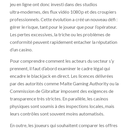
jeu en ligne ont donc investi dans des studios
ultra‑modernes, des flux vidéo 1080 p et des croupiers
professionnels. Cette évolution a créé un nouveau défi :
gérer le risque, tant pour le joueur que pour l’opérateur.
Les pertes excessives, la triche ou les problèmes de
conformité peuvent rapidement entacher la réputation
d’un casino.
Pour comprendre comment les acteurs du secteur s’y
prennent, il faut d’abord examiner le cadre légal qui
encadre le blackjack en direct. Les licences délivrées
par des autorités comme Malte Gaming Authority ou la
Commission de Gibraltar imposent des exigences de
transparence très strictes. En parallèle, les casinos
physiques sont soumis à des inspections locales, mais
leurs contrôles sont souvent moins automatisés.
En outre, les joueurs qui souhaitent comparer les offres