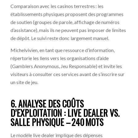
Comparaison avec les casinos terrestres : les
établissements physiques proposent des programmes
de soutien (groupes de parole, affichage de numéros
d’assistance), mais ils ne peuvent pas imposer de limites
de dépôt. Le suivi reste donc largement manuel.
Michelvivien, en tant que ressource d’information,
répertorie les liens vers les organisations d’aide
(Gamblers Anonymous, Jeu Responsable) et invite les
visiteurs à consulter ces services avant de s’inscrire sur
un site de jeu.
6. ANALYSE DES COÛTS
D’EXPLOITATION : LIVE DEALER VS.
SALLE PHYSIQUE – 240 MOTS
Le modèle live dealer implique des dépenses