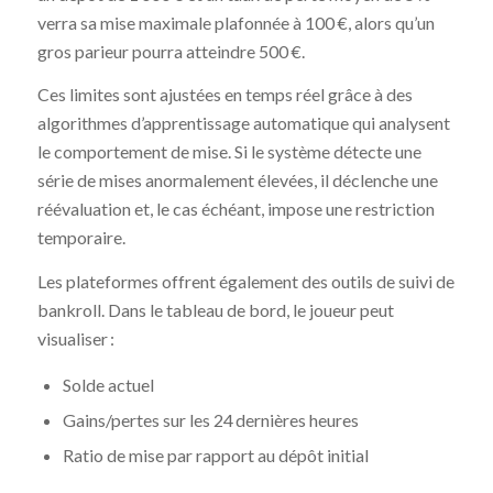
verra sa mise maximale plafonnée à 100 €, alors qu’un
gros parieur pourra atteindre 500 €.
Ces limites sont ajustées en temps réel grâce à des
algorithmes d’apprentissage automatique qui analysent
le comportement de mise. Si le système détecte une
série de mises anormalement élevées, il déclenche une
réévaluation et, le cas échéant, impose une restriction
temporaire.
Les plateformes offrent également des outils de suivi de
bankroll. Dans le tableau de bord, le joueur peut
visualiser :
Solde actuel
Gains/pertes sur les 24 dernières heures
Ratio de mise par rapport au dépôt initial