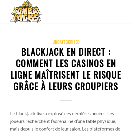
UNCATEGORIZED
BLACKJACK EN DIRECT :
COMMENT LES CASINOS EN
LIGNE MAÎTRISENT LE RISQUE
GRÂCE À LEURS CROUPIERS
Le blackjack live a explosé ces dernières années. Les
joueurs recherchent l’adrénaline d’une table physique,
mais depuis le confort de leur salon. Les plateformes de