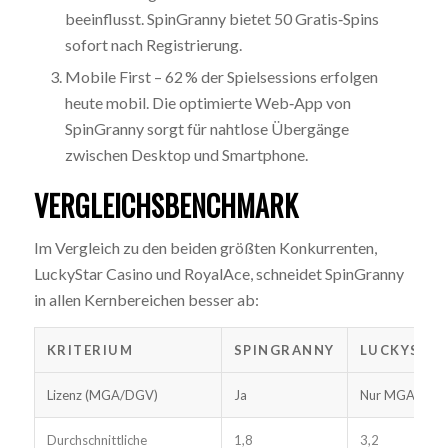
beeinflusst. SpinGranny bietet 50 Gratis‑Spins
sofort nach Registrierung.
Mobile First – 62 % der Spielsessions erfolgen
heute mobil. Die optimierte Web‑App von
SpinGranny sorgt für nahtlose Übergänge
zwischen Desktop und Smartphone.
VERGLEICHSBENCHMARK
Im Vergleich zu den beiden größten Konkurrenten,
LuckyStar Casino und RoyalAce, schneidet SpinGranny
in allen Kernbereichen besser ab:
KRITERIUM
SPINGRANNY
LUCKYSTA
Lizenz (MGA/DGV)
Ja
Nur MGA
Durchschnittliche
1,8
3,2