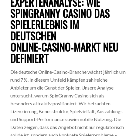
EXPERTENANALYSE: WIE
SPINGRANNY CASINO DAS
SPIELERLEBNIS IM
DEUTSCHEN
ONLINE‑CASINO‑MARKT NEU
DEFINIERT
Die deutsche Online‑Casino‑Branche wächst jährlich um
rund 7 %. In diesem Umfeld kämpfen zahlreiche
Anbieter um die Gunst der Spieler. Unsere Analyse
untersucht, warum SpinGranny Casino sich als
besonders attraktiv positioniert. Wir betrachten
Lizenzierung, Bonusstruktur, Spielvielfalt, Auszahlungs‑
und Support‑Performance sowie mobile Nutzung. Die
Daten zeigen, dass das Angebot nicht nur regulatorisch
solide ist, sondern auch konkrete Spielerprobleme –