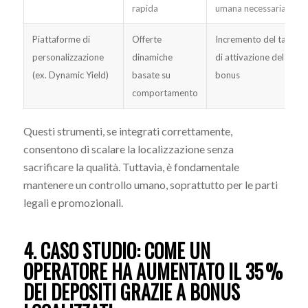
rapida
umana necessaria
Piattaforme di
Offerte
Incremento del tasso
personalizzazione
dinamiche
di attivazione del
(ex. Dynamic Yield)
basate su
bonus
comportamento
Questi strumenti, se integrati correttamente,
consentono di scalare la localizzazione senza
sacrificare la qualità. Tuttavia, è fondamentale
mantenere un controllo umano, soprattutto per le parti
legali e promozionali.
4. CASO STUDIO: COME UN
OPERATORE HA AUMENTATO IL 35 %
DEI DEPOSITI GRAZIE A BONUS