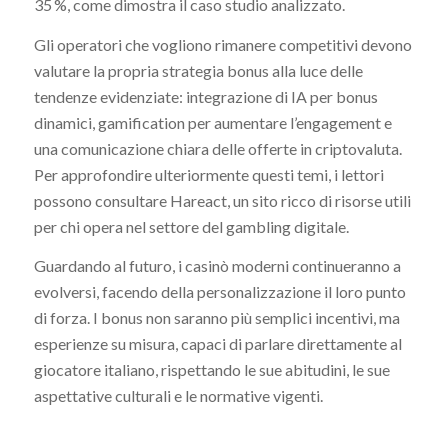
35 %, come dimostra il caso studio analizzato.
Gli operatori che vogliono rimanere competitivi devono
valutare la propria strategia bonus alla luce delle
tendenze evidenziate: integrazione di IA per bonus
dinamici, gamification per aumentare l’engagement e
una comunicazione chiara delle offerte in criptovaluta.
Per approfondire ulteriormente questi temi, i lettori
possono consultare Hareact, un sito ricco di risorse utili
per chi opera nel settore del gambling digitale.
Guardando al futuro, i casinò moderni continueranno a
evolversi, facendo della personalizzazione il loro punto
di forza. I bonus non saranno più semplici incentivi, ma
esperienze su misura, capaci di parlare direttamente al
giocatore italiano, rispettando le sue abitudini, le sue
aspettative culturali e le normative vigenti.