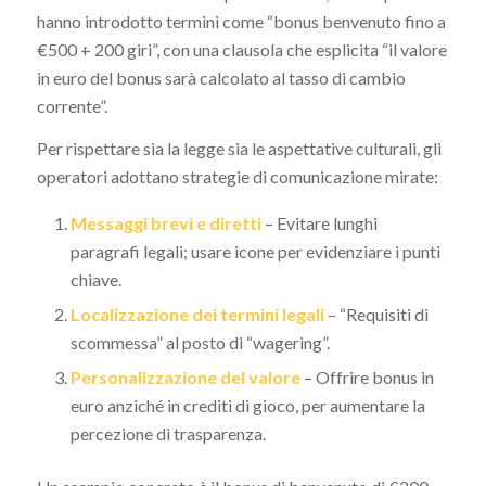
hanno introdotto termini come “bonus benvenuto fino a
€500 + 200 giri”, con una clausola che esplicita “il valore
in euro del bonus sarà calcolato al tasso di cambio
corrente”.
Per rispettare sia la legge sia le aspettative culturali, gli
operatori adottano strategie di comunicazione mirate:
Messaggi brevi e diretti
– Evitare lunghi
paragrafi legali; usare icone per evidenziare i punti
chiave.
Localizzazione dei termini legali
– “Requisiti di
scommessa” al posto di “wagering”.
Personalizzazione del valore
– Offrire bonus in
euro anziché in crediti di gioco, per aumentare la
percezione di trasparenza.