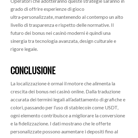
Operatori che adotteranno queste strategie saranno in
grado di offrire esperienze di gioco
ultra‑personalizzate, mantenendo al contempo un alto
livello di trasparenza e rispetto delle normative. Il
futuro dei bonus nei casinò moderni è quindi una
sinergia tra tecnologia avanzata, design culturale e
rigore legale.
CONCLUSIONE
La localizzazione è ormai il motore che alimenta la
crescita dei bonus nei casinò online. Dalla traduzione
accurata dei termini legali all’adattamento di grafiche e
colori, passando per l’uso di stablecoin come USDT,
ogni elemento contribuisce a migliorare la conversione
e la fidelizzazione. I dati mostrano che le offerte
personalizzate possono aumentare i depositi fino al