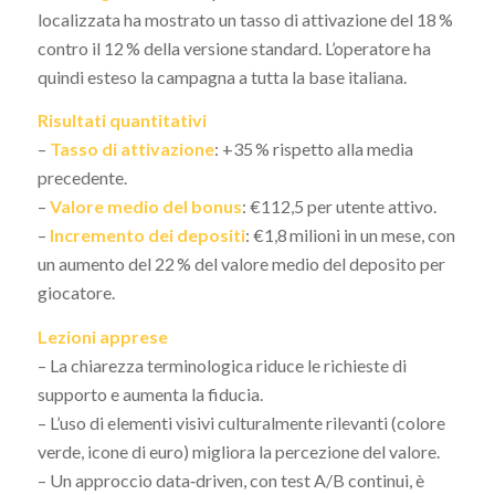
localizzata ha mostrato un tasso di attivazione del 18 %
contro il 12 % della versione standard. L’operatore ha
quindi esteso la campagna a tutta la base italiana.
Risultati quantitativi
–
Tasso di attivazione
: +35 % rispetto alla media
precedente.
–
Valore medio del bonus
: €112,5 per utente attivo.
–
Incremento dei depositi
: €1,8 milioni in un mese, con
un aumento del 22 % del valore medio del deposito per
giocatore.
Lezioni apprese
– La chiarezza terminologica riduce le richieste di
supporto e aumenta la fiducia.
– L’uso di elementi visivi culturalmente rilevanti (colore
verde, icone di euro) migliora la percezione del valore.
– Un approccio data‑driven, con test A/B continui, è