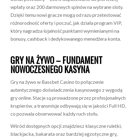
wpłaty oraz 200 darmowych spinów na wybrane sloty.
Dzięki temu nowi gracze mogą od razu przetestować
różnorodność oferty i poczuć, jak działa program VIP,
który nagradza lojalność punktami wymienianymi na
bonusy, cashback i dedykowanego menedżera konta.
GRY NA ŻYWO – FUNDAMENT
NOWOCZESNEGO KASYNA
Gry na żywo w Bassbet Casino to połączenie
autentycznego doświadczenia kasynowego z wygodą
gry online. Stacje są prowadzone przez profesjonalnych
krupierów, a transmisje odbywają się w jakości Full HD,
co pozwala obserwować każdy ruch stołu.
Wśród dostępnych opcji znajdziesz klasyczne ruletki,
blackjacka, bakarata oraz bardziej egzotyczne gry,