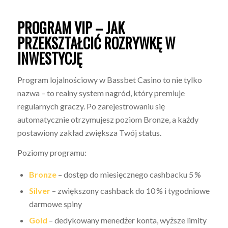
PROGRAM VIP – JAK
PRZEKSZTAŁCIĆ ROZRYWKĘ W
INWESTYCJĘ
Program lojalnościowy w Bassbet Casino to nie tylko
nazwa – to realny system nagród, który premiuje
regularnych graczy. Po zarejestrowaniu się
automatycznie otrzymujesz poziom Bronze, a każdy
postawiony zakład zwiększa Twój status.
Poziomy programu:
Bronze
– dostęp do miesięcznego cashbacku 5 %
Silver
– zwiększony cashback do 10 % i tygodniowe
darmowe spiny
Gold
– dedykowany menedżer konta, wyższe limity