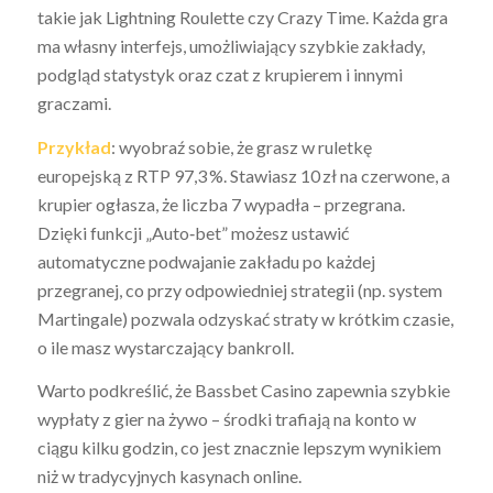
takie jak Lightning Roulette czy Crazy Time. Każda gra
ma własny interfejs, umożliwiający szybkie zakłady,
podgląd statystyk oraz czat z krupierem i innymi
graczami.
Przykład
: wyobraź sobie, że grasz w ruletkę
europejską z RTP 97,3 %. Stawiasz 10 zł na czerwone, a
krupier ogłasza, że liczba 7 wypadła – przegrana.
Dzięki funkcji „Auto‑bet” możesz ustawić
automatyczne podwajanie zakładu po każdej
przegranej, co przy odpowiedniej strategii (np. system
Martingale) pozwala odzyskać straty w krótkim czasie,
o ile masz wystarczający bankroll.
Warto podkreślić, że Bassbet Casino zapewnia szybkie
wypłaty z gier na żywo – środki trafiają na konto w
ciągu kilku godzin, co jest znacznie lepszym wynikiem
niż w tradycyjnych kasynach online.