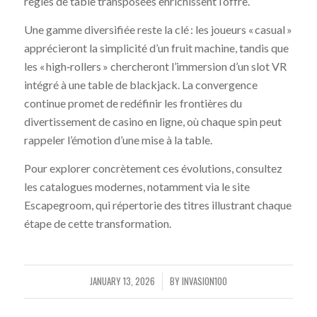
règles de table transposées enrichissent l’offre.
Une gamme diversifiée reste la clé : les joueurs « casual »
apprécieront la simplicité d’un fruit machine, tandis que
les « high‑rollers » chercheront l’immersion d’un slot VR
intégré à une table de blackjack. La convergence
continue promet de redéfinir les frontières du
divertissement de casino en ligne, où chaque spin peut
rappeler l’émotion d’une mise à la table.
Pour explorer concrètement ces évolutions, consultez
les catalogues modernes, notamment via le site
Escapegroom, qui répertorie des titres illustrant chaque
étape de cette transformation.
JANUARY 13, 2026
BY
INVASION100
/