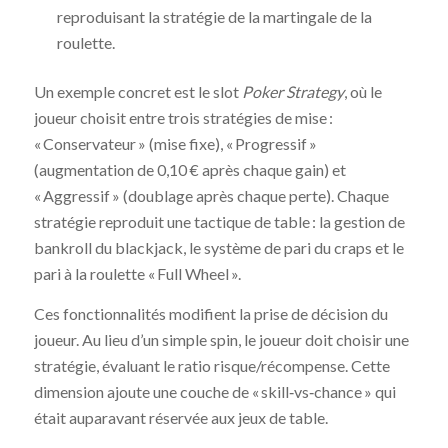
reproduisant la stratégie de la martingale de la
roulette.
Un exemple concret est le slot
Poker Strategy
, où le
joueur choisit entre trois stratégies de mise :
« Conservateur » (mise fixe), « Progressif »
(augmentation de 0,10 € après chaque gain) et
« Aggressif » (doublage après chaque perte). Chaque
stratégie reproduit une tactique de table : la gestion de
bankroll du blackjack, le système de pari du craps et le
pari à la roulette « Full Wheel ».
Ces fonctionnalités modifient la prise de décision du
joueur. Au lieu d’un simple spin, le joueur doit choisir une
stratégie, évaluant le ratio risque/récompense. Cette
dimension ajoute une couche de « skill‑vs‑chance » qui
était auparavant réservée aux jeux de table.