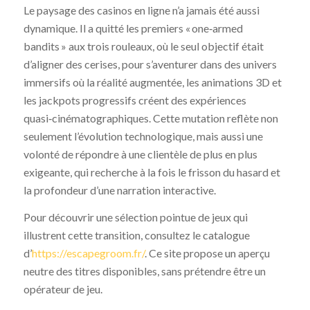
Le paysage des casinos en ligne n’a jamais été aussi
dynamique. Il a quitté les premiers « one‑armed
bandits » aux trois rouleaux, où le seul objectif était
d’aligner des cerises, pour s’aventurer dans des univers
immersifs où la réalité augmentée, les animations 3D et
les jackpots progressifs créent des expériences
quasi‑cinématographiques. Cette mutation reflète non
seulement l’évolution technologique, mais aussi une
volonté de répondre à une clientèle de plus en plus
exigeante, qui recherche à la fois le frisson du hasard et
la profondeur d’une narration interactive.
Pour découvrir une sélection pointue de jeux qui
illustrent cette transition, consultez le catalogue
d’
https://escapegroom.fr/
. Ce site propose un aperçu
neutre des titres disponibles, sans prétendre être un
opérateur de jeu.