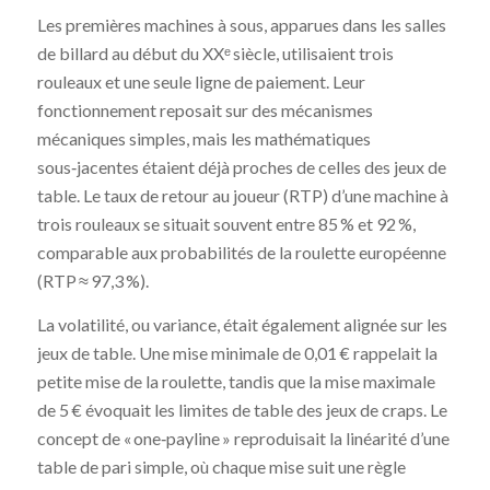
Les premières machines à sous, apparues dans les salles
de billard au début du XXᵉ siècle, utilisaient trois
rouleaux et une seule ligne de paiement. Leur
fonctionnement reposait sur des mécanismes
mécaniques simples, mais les mathématiques
sous‑jacentes étaient déjà proches de celles des jeux de
table. Le taux de retour au joueur (RTP) d’une machine à
trois rouleaux se situait souvent entre 85 % et 92 %,
comparable aux probabilités de la roulette européenne
(RTP ≈ 97,3 %).
La volatilité, ou variance, était également alignée sur les
jeux de table. Une mise minimale de 0,01 € rappelait la
petite mise de la roulette, tandis que la mise maximale
de 5 € évoquait les limites de table des jeux de craps. Le
concept de « one‑payline » reproduisait la linéarité d’une
table de pari simple, où chaque mise suit une règle