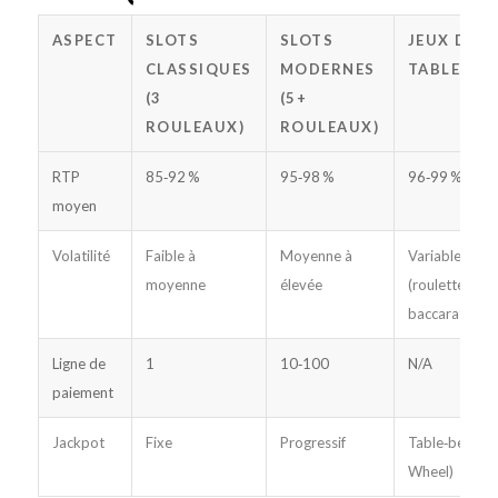
ASPECT
SLOTS
SLOTS
JEUX DE
CLASSIQUES
MODERNES
TABLE
(3
(5+
ROULEAUX)
ROULEAUX)
RTP
85‑92 %
95‑98 %
96‑99 %
moyen
Volatilité
Faible à
Moyenne à
Variable
moyenne
élevée
(roulette = fai
baccarat = él
Ligne de
1
10‑100
N/A
paiement
Jackpot
Fixe
Progressif
Table‑bet (Ful
Wheel)