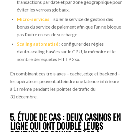
transactions par date et par zone géographique pour
éviter les verrous globaux.
Micro‑services
: isoler le service de gestion des
bonus du service de paiement afin que l’un ne bloque
pas l’autre en cas de surcharge.
Scaling automatisé
: configurer des règles
d’auto‑scaling basées sur le CPU, la mémoire et le
nombre de requêtes HTTP 2xx.
En combinant ces trois axes – cache, edge et backend –
les opérateurs peuvent atteindre une latence inférieure
à 1 s même pendant les pointes de trafic du
31 décembre.
5. ÉTUDE DE CAS : DEUX CASINOS EN
LIGNE QUI ONT DOUBLÉ LEURS