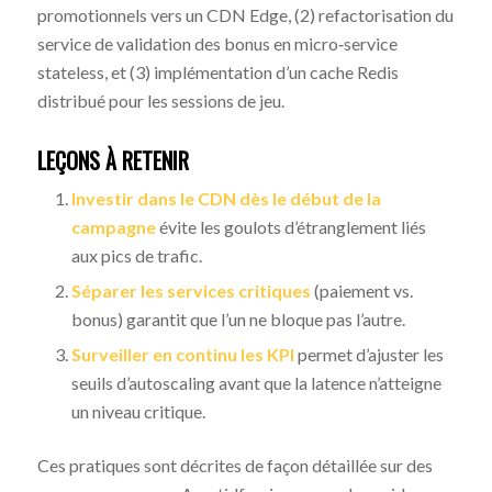
promotionnels vers un CDN Edge, (2) refactorisation du
service de validation des bonus en micro‑service
stateless, et (3) implémentation d’un cache Redis
distribué pour les sessions de jeu.
LEÇONS À RETENIR
Investir dans le CDN dès le début de la
campagne
évite les goulots d’étranglement liés
aux pics de trafic.
Séparer les services critiques
(paiement vs.
bonus) garantit que l’un ne bloque pas l’autre.
Surveiller en continu les KPI
permet d’ajuster les
seuils d’autoscaling avant que la latence n’atteigne
un niveau critique.
Ces pratiques sont décrites de façon détaillée sur des