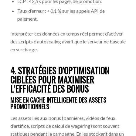
LCP : < 2,5 s pour les pages de promotion.
Taux d’erreur : < 0,1 % sur les appels API de
paiement.
Interpréter ces données en temps réel permet d’activer
des scripts d’autoscaling avant que le serveur ne bascule
en surcharge.
4. STRATÉGIES D’OPTIMISATION
CIBLÉES POUR MAXIMISER
L’EFFICACITÉ DES BONUS
MISE EN CACHE INTELLIGENTE DES ASSETS
PROMOTIONNELS
Les assets liés aux bonus (bannières, vidéos de feux
d’artifice, scripts de calcul de wagering) sont souvent
statiques pendant la campagne. En les stockant dans un