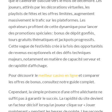
que le calendrier bascule vers le mois de décembre. Les
joueurs, attirés par les décorations virtuelles, les
playlists de fêtes et les offres limitées, augmentent
massivement le trafic sur les plateformes. Les
opérateurs profitent de cette dynamique pour lancer
des promotions spéciales : bonus de dépôt gonflés,
tours gratuits thématiques et jackpots progressifs.
Cette vague de festivités crée à la fois des opportunités
de revenus exceptionnels et des défis techniques
majeurs, notamment en matière de capacité serveur et
de rapidité d’affichage.
Pour découvrir le
meilleur casino en ligne
et comparer
les offres de bonus, consultez notre guide complet.
Cependant, la simple présence d’une offre alléchante ne
suffit pas à garantir le succès. La rapidité du site devient
un facteur décisif lorsqu’un joueur clique sur « Jouer
maintenant » pendant les heures de pointe. Une seconde