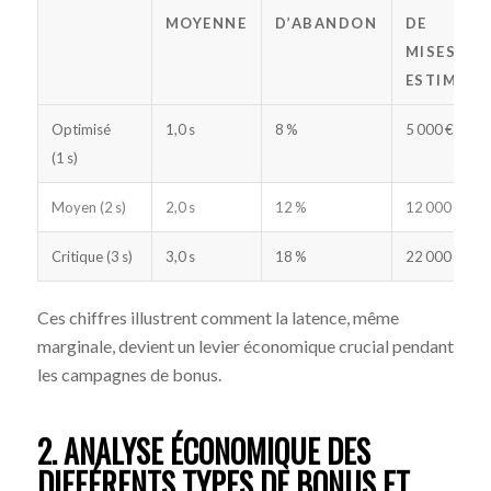
MOYENNE
D’ABANDON
DE
MISES
ESTIMÉE
Optimisé
1,0 s
8 %
5 000 €
(1 s)
Moyen (2 s)
2,0 s
12 %
12 000 €
Critique (3 s)
3,0 s
18 %
22 000 €
Ces chiffres illustrent comment la latence, même
marginale, devient un levier économique crucial pendant
les campagnes de bonus.
2. ANALYSE ÉCONOMIQUE DES
DIFFÉRENTS TYPES DE BONUS ET