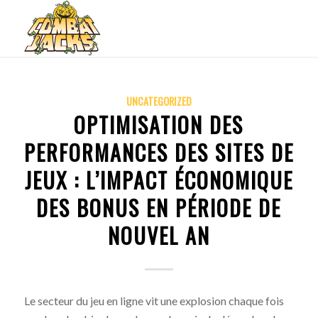
UNCATEGORIZED
OPTIMISATION DES
PERFORMANCES DES SITES DE
JEUX : L’IMPACT ÉCONOMIQUE
DES BONUS EN PÉRIODE DE
NOUVEL AN
Le secteur du jeu en ligne vit une explosion chaque fois