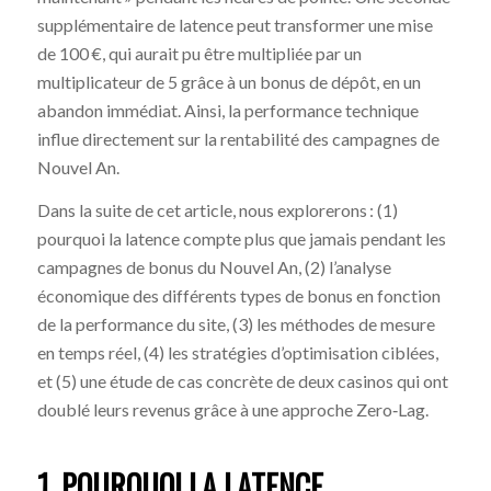
supplémentaire de latence peut transformer une mise
de 100 €, qui aurait pu être multipliée par un
multiplicateur de 5 grâce à un bonus de dépôt, en un
abandon immédiat. Ainsi, la performance technique
influe directement sur la rentabilité des campagnes de
Nouvel An.
Dans la suite de cet article, nous explorerons : (1)
pourquoi la latence compte plus que jamais pendant les
campagnes de bonus du Nouvel An, (2) l’analyse
économique des différents types de bonus en fonction
de la performance du site, (3) les méthodes de mesure
en temps réel, (4) les stratégies d’optimisation ciblées,
et (5) une étude de cas concrète de deux casinos qui ont
doublé leurs revenus grâce à une approche Zero‑Lag.
1. POURQUOI LA LATENCE