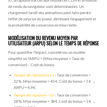
Ici, la rapidité d’accès aux ressources CDN et la vitesse
de rendu du navigateur sont déterminantes. Un
chargement tardif des animations peut faire perdre
l’effet de surprise du joueur, diminuant l’engagement et
la probabilité de conversion en mise réelle.
MODÉLISATION DU REVENU MOYEN PAR
UTILISATEUR (ARPU) SELON LE TEMPS DE RÉPONSE
Pour quantifier l’impact, considérons un modèle
simplifié où l’ARPU = (Mise moyenne × Taux de
conversion) – Coût du bonus.
Temps de réponse ≤ 1 s
: Taux de conversion =
22 %, Mise moyenne = 45 €, Coût du bonus = 5 € →
ARPU ≈ 4,9 €.
Temps de réponse = 2 s
: Taux de conversion =
18 %, Mise moyenne = 38 €, Coût du bonus = 5 € →