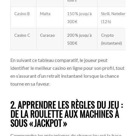
Casino B
Malta
150 % jusqu’à
Skrill, Neteller
300 €
(12 h)
Casino C
Curacao
200 % jusqu’à
Crypto
500 €
(instantané)
En suivant ce tableau comparatif, le joueur peut
identifier le meilleur casino en ligne pour son profil, tout
en s’assurant d’un retrait instantané lorsque la chance
tourne en sa faveur.
2. APPRENDRE LES RÈGLES DU JEU :
DE LA ROULETTE AUX MACHINES À
SOUS « JACKPOT »
Comprendre les mécanismes de chaque jeu est la base