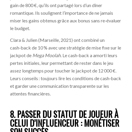
gain de 800 €, qu’ils ont partagé lors d’un dîner
romantique. Ils soulignent l’importance de ne jamais
miser les gains obtenus grâce aux bonus sans re‑évaluer
le budget.
Clara & Julien (Marseille, 2021) ont combiné un
cash‑back de 10 % avec une stratégie de mise fixe sur le
jackpot de
Mega Moolah
. Le cash‑back a amorti leurs
pertes initiales, leur permettant de rester dans le jeu
assez longtemps pour toucher le jackpot de 12 000 €.
Leurs conseils : toujours lire les conditions de cash‑back
et garder une communication transparente sur les
attentes financières.
8. PASSER DU STATUT DE JOUEUR À
CELUI D’INFLUENCEUR : MONÉTISER
SON SUCCÈS