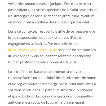
véritable romance avec le jackpot. Entre les premiers
pas hésitants, les offres spéciales de la Saint‑Valentin et
les stratégies de mise, le décor se prête à une aventure
où le cœur bat au rythme des rouleaux qui tournent.
Dans ce contexte, il est parfois utile de se rappeler que
le jeu responsable peut coexister avec d’autres
engagements solidaires. Par exemple, le site
https://www.ligue-sclerose.fr/
propose des ressources
utiles pour ceux qui souhaitent soutenir la recherche
tout en profitant de leurs moments de loisir.
Le problème de base reste le même : un novice se
retrouve face à un choix infini de plateformes, de bonus
et de règles, souvent submergé par le bruit ambiant. La
solution réside dans un parcours structuré, où chaque
étape – du choix du casino à la gestion émotionnelle –
agit comme un coup de foudre maîtrisé, menant