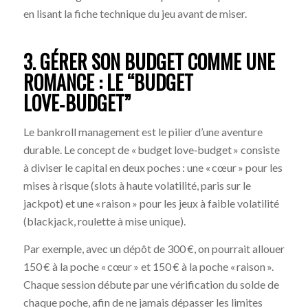
en lisant la fiche technique du jeu avant de miser.
3. GÉRER SON BUDGET COMME UNE
ROMANCE : LE “BUDGET
LOVE‑BUDGET”
Le bankroll management est le pilier d’une aventure
durable. Le concept de « budget love‑budget » consiste
à diviser le capital en deux poches : une « cœur » pour les
mises à risque (slots à haute volatilité, paris sur le
jackpot) et une « raison » pour les jeux à faible volatilité
(blackjack, roulette à mise unique).
Par exemple, avec un dépôt de 300 €, on pourrait allouer
150 € à la poche « cœur » et 150 € à la poche « raison ».
Chaque session débute par une vérification du solde de
chaque poche, afin de ne jamais dépasser les limites