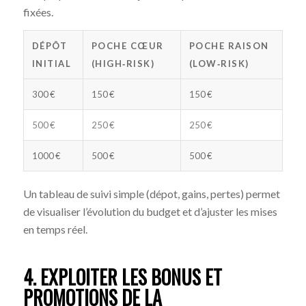
fixées.
DÉPÔT
POCHE CŒUR
POCHE RAISON
INITIAL
(HIGH‑RISK)
(LOW‑RISK)
300 €
150 €
150 €
500 €
250 €
250 €
1000 €
500 €
500 €
Un tableau de suivi simple (dépot, gains, pertes) permet
de visualiser l’évolution du budget et d’ajuster les mises
en temps réel.
4. EXPLOITER LES BONUS ET
PROMOTIONS DE LA